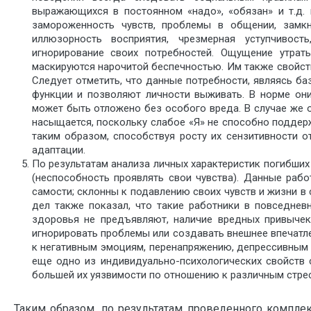
выражающихся в постоянном «надо», «обязан» и т.д. 
замороженность чувств, проблемы в общении, замкну
иллюзорность восприятия, чрезмерная уступчивост
игнорирование своих потребностей. Ощущение утрат
маскируются нарочитой беспечностью. Им также свойст
Следует отметить, что данные потребности, являясь б
функции и позволяют личности выживать. В норме он
может быть отложено без особого вреда. В случае же о
насыщается, поскольку слабое «Я» не способно поддерж
таким образом, способствуя росту их сензитивности 
адаптации.
По результатам анализа личных характеристик погибших
(неспособность проявлять свои чувства). Данные раб
самости; склонны к подавлению своих чувств и жизни в
дел также показал, что такие работники в повседнев
здоровья не предъявляют, наличие вредных привычек
игнорировать проблемы или создавать внешнее впечатлен
к негативным эмоциям, перенапряжению, депрессивным 
еще одно из индивидуально-психологических свойств 
большей их уязвимости по отношению к различным стре
Таким образом, по результатам проведенного компле