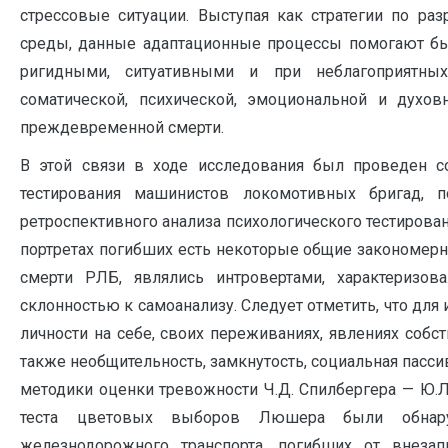
стрессовые ситуации. Выступая как стратегии по р
среды, данные адаптационные процессы помогают быс
ригидными, ситуативными и при неблагоприятных
соматической, психической, эмоциональной и дух
преждевременной смерти.
В этой связи в ходе исследования был проведен со
тестирования машинистов локомотивных бригад, 
ретроспективного анализа психологического тестирова
портретах погибших есть некоторые общие закономерн
смерти РЛБ, являлись интровертами, характеризо
склонностью к самоанализу. Следует отметить, что для
личности на себе, своих переживаниях, явлениях собс
также необщительность, замкнутость, социальная пасси
методики оценки тревожности Ч.Д. Спилбергера — Ю.Л
теста цветовых выборов Люшера были обнару
железнодорожного транспорта, погибших от внезап