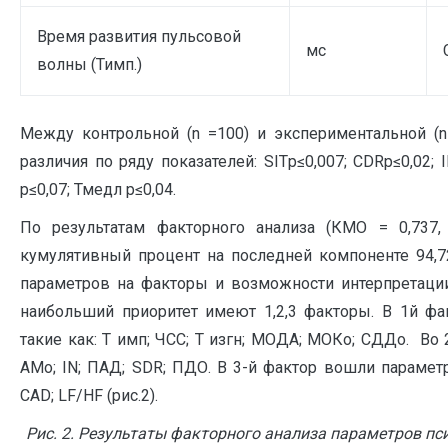
Время развития пульсовой
мс
волны (Тимп.)
Между контрольной (n =100) и экспериментальной (
различия по ряду показателей: SITр≤0,007; CDRр≤0,02; 
р≤0,07; Тмедл р≤0,04.
По результатам факторного анализа (КМО = 0,737,
кумулятивный процент на последней компоненте 94,7
параметров на факторы и возможности интерпретации 
наибольший приоритет имеют 1,2,3 факторы. В 1й ф
такие как: Т имп; ЧСС; Т изгн; МОДА; МОКо; СДДо. Во 
AMo; IN; ПАД; SDR; ПДО. В 3-й фактор вошли параме
CAD; LF/HF (рис.2).
Рис. 2. Результаты факторного анализа параметров п