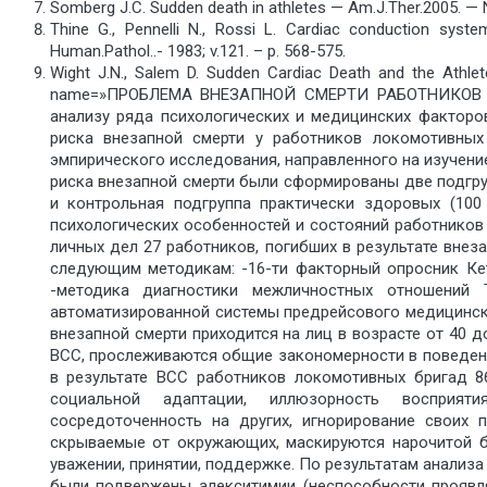
Somberg J.C. Sudden death in athletes — Am.J.Ther.2005. — N
Thine G., Pennelli N., Rossi L. Cardiac conduction syst
Human.Pathol..- 1983; v.121. – р. 568-575.
Wight J.N., Salem D. Sudden Cardiac Death and the Athlet
name=»ПРОБЛЕМА ВНЕЗАПНОЙ СМЕРТИ РАБОТНИКОВ Л
анализу ряда психологических и медицинских факторо
риска внезапной смерти у работников локомотивны
эмпирического исследования, направленного на изучен
риска внезапной смерти были сформированы две подгруп
и контрольная подгруппа практически здоровых (100 
психологических особенностей и состояний работников
личных дел 27 работников, погибших в результате внез
следующим методикам: -16-ти факторный опросник Кет
-методика диагностики межличностных отношений 
автоматизированной системы предрейсового медицинско
внезапной смерти приходится на лиц в возрасте от 40 д
ВСС, прослеживаются общие закономерности в поведен
в результате ВСС работников локомотивных бригад 86
социальной адаптации, иллюзорность восприяти
сосредоточенность на других, игнорирование своих 
скрываемые от окружающих, маскируются нарочитой б
уважении, принятии, поддержке. По результатам анализа
были подвержены алекситимии (неспособности проявля