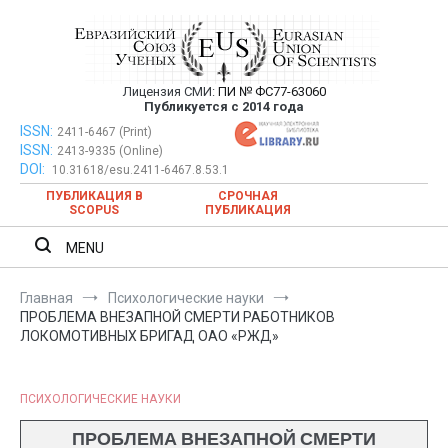
Перейти
к
содержимому
Лицензия СМИ:
ПИ № ФС77-63060
Евразийский Союз Ученых —
Публикуется с 2014 года
публикация научных статей в
ISSN:
Евразийский Союз Ученых — публикация научных статей в
2411-6467 (Print)
ISSN:
2413-9335 (Online)
ежемесячном научном журнале
ежемесячном научном журнале
DOI:
10.31618/esu.2411-6467.8.53.1
ПУБЛИКАЦИЯ В
СРОЧНАЯ
SCOPUS
ПУБЛИКАЦИЯ
MENU
Главная
Психологические науки
ПРОБЛЕМА ВНЕЗАПНОЙ СМЕРТИ РАБОТНИКОВ
ЛОКОМОТИВНЫХ БРИГАД ОАО «РЖД»
ПСИХОЛОГИЧЕСКИЕ НАУКИ
ПРОБЛЕМА ВНЕЗАПНОЙ СМЕРТИ