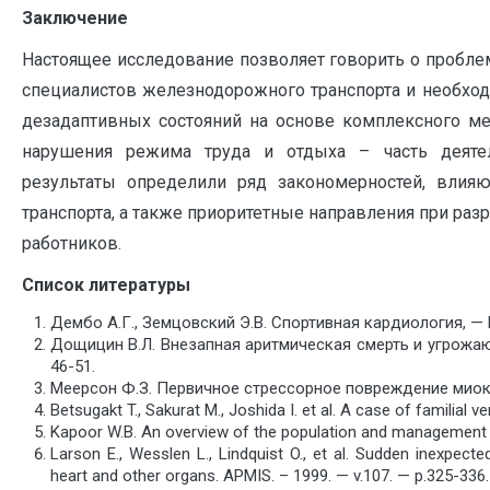
Заключение
Настоящее исследование позволяет говорить о пробле
специалистов железнодорожного транспорта и необхо
дезадаптивных состояний на основе комплексного мед
нарушения режима труда и отдыха – часть деятел
результаты определили ряд закономерностей, влия
транспорта, а также приоритетные направления при ра
работников.
Список литературы
Дембо А.Г., Земцовский Э.В. Спортивная кардиология, — 
Дощицин В.Л. Внезапная аритмическая смерть и угрожаю
46-51.
Меерсон Ф.З. Первичное стрессорное повреждение миока
Betsugakt T., Sakurat M., Joshida I. et al. A case of familial ve
Kapoor W.B. An overview of the population and management
Larson E., Wesslen L., Lindquist O., et al. Sudden inexpe
heart and other organs. APMIS. – 1999. — v.107. — p.325-336.