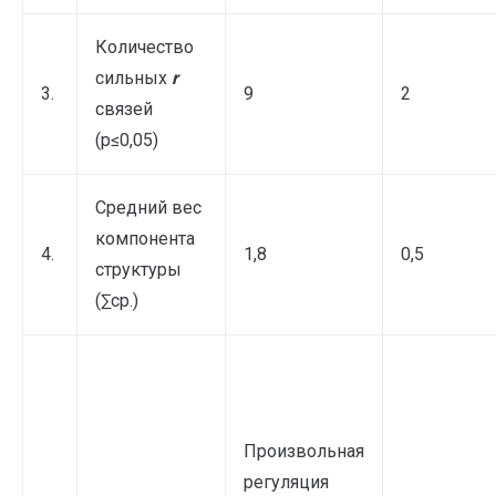
Количество
сильных
r
3.
9
2
связей
(p≤0,05)
Средний вес
компонента
4.
1,8
0,5
структуры
(∑ср.)
Произвольная
регуляция