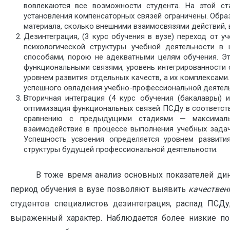
вовлекаются все возможности студента. На этой с
установления компенсаторных связей ограничены. Обр
материала, сколько внешними взаимосвязями действий, 
Дезинтеграция, (3 курс обучения в вузе) переход от
психологической структуры учебной деятельности в
способами, порою не адекватными целям обучения. Эт
функциональными связями, уровень интегрированности с
уровнем развития отдельных качеств, а их комплексам
успешного овладения учебно-профессиональной деятель
Вторичная интеграция (4 курс обучения (бакалавры)
оптимизация функциональных связей ПСДу в соответств
сравнению с предыдущими стадиями — максимальн
взаимодействие в процессе выполнения учебных задач
Успешность усвоения определяется уровнем развити
структуры будущей профессиональной деятельности.
В тоже время анализ основных показателей динамик
период обучения в вузе позволяют выявить
к
ачествен
студентов специалистов дезинтеграция, распад ПСДу
выраженный характер. Наблюдается более низкие пок