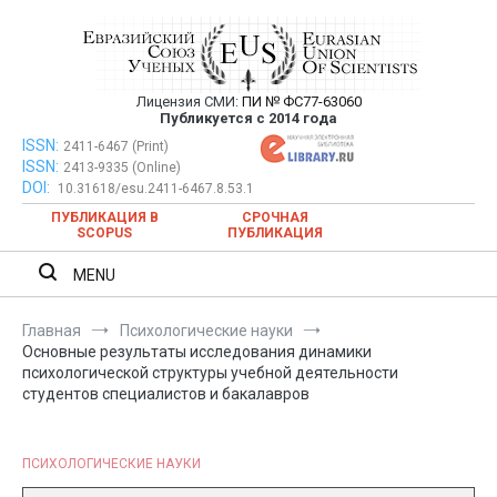
Перейти
к
содержимому
Лицензия СМИ:
ПИ № ФС77-63060
Евразийский Союз Ученых —
Публикуется с 2014 года
публикация научных статей в
ISSN:
Евразийский Союз Ученых — публикация научных статей в
2411-6467 (Print)
ISSN:
2413-9335 (Online)
ежемесячном научном журнале
ежемесячном научном журнале
DOI:
10.31618/esu.2411-6467.8.53.1
ПУБЛИКАЦИЯ В
СРОЧНАЯ
SCOPUS
ПУБЛИКАЦИЯ
MENU
Главная
Психологические науки
Основные результаты исследования динамики
психологической структуры учебной деятельности
студентов специалистов и бакалавров
ПСИХОЛОГИЧЕСКИЕ НАУКИ