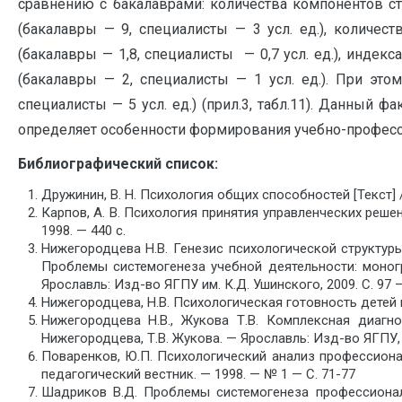
сравнению с бакалаврами: количества компонентов ст
(бакалавры — 9, специалисты — 3 усл. ед.), количес
(бакалавры — 1,8, специалисты — 0,7 усл. ед.), индек
(бакалавры — 2, специалисты — 1 усл. ед.). При эт
специалисты — 5 усл. ед.) (прил.3, табл.11). Данный 
определяет особенности формирования учебно-професс
Библиографический список:
Дружинин, В. Н. Психология общих способностей [Текст] / 
Карпов, А. В. Психология принятия управленческих решени
1998. — 440 с.
Нижегородцева Н.В. Генезис психологической структуры
Проблемы системогенеза учебной деятельности: моногр
Ярославль: Изд-во ЯГПУ им. К.Д. Ушинского, 2009. С. 97 —
Нижегородцева, Н.В. Психологическая готовность детей к о
Нижегородцева Н.В., Жукова Т.В. Комплексная диагн
Нижегородцева, Т.В. Жукова. — Ярославль: Изд-во ЯГПУ, 2
Поваренков, Ю.П. Психологический анализ профессионал
педагогический вестник. — 1998. — № 1 — С. 71-77
Шадриков В.Д. Проблемы системогенеза профессиональн