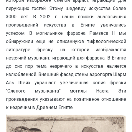
которой изображен слепой арфист, играющий для
пирующих гостей. Этому шедевру искусства более
3000 лет. В 2002 г. наши поиски аналогичных
произведений искусства в Египте увенчались
успехом. В могильнике фараона Рамзеса II мы
обнаружили еще не описаннуюв тифлологической
литературе фреску, на которой изображается
незрячий музыкант, играющий для фараона. В Египте
до сих пор тема незрячего в искусстве является
излюбленной. Внешний фасад стены аэропорта Шарм
Аль Шейх украшает увеличенная копия фрески
“Слепого музыканта” могилы Нахта. Эти
произведения указывают на позитивное отношение
к незрячим в Древнем Египте.