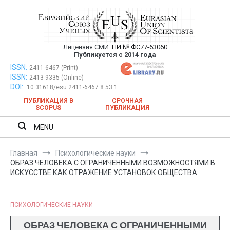
Перейти
к
содержимому
Лицензия СМИ:
ПИ № ФС77-63060
Евразийский Союз Ученых —
Публикуется с 2014 года
публикация научных статей в
ISSN:
Евразийский Союз Ученых — публикация научных статей в
2411-6467 (Print)
ISSN:
2413-9335 (Online)
ежемесячном научном журнале
ежемесячном научном журнале
DOI:
10.31618/esu.2411-6467.8.53.1
ПУБЛИКАЦИЯ В
СРОЧНАЯ
SCOPUS
ПУБЛИКАЦИЯ
MENU
Главная
Психологические науки
ОБРАЗ ЧЕЛОВЕКА С ОГРАНИЧЕННЫМИ ВОЗМОЖНОСТЯМИ В
ИСКУССТВЕ КАК ОТРАЖЕНИЕ УСТАНОВОК ОБЩЕСТВА
ПСИХОЛОГИЧЕСКИЕ НАУКИ
ОБРАЗ ЧЕЛОВЕКА С ОГРАНИЧЕННЫМИ