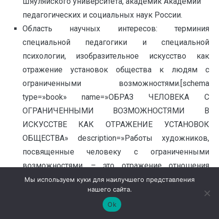
Шяуляйского университета, академик Академии
педагогических и социальных наук России.
Область научных интересов: терминия
специальной педагогики и специальной
психологии, изобразительное искусство как
отражение установок общества к людям с
ограниченными возможностями.[schema
type=»book» name=»ОБРАЗ ЧЕЛОВЕКА С
ОГРАНИЧЕННЫМИ ВОЗМОЖНОСТЯМИ В
ИСКУССТВЕ КАК ОТРАЖЕНИЕ УСТАНОВОК
ОБЩЕСТВА» description=»Работы художников,
посвященные человеку с ограниченными
возможностями, – это отражение отношения
общества к нему. От отношения общества, его
Мы используем куки для наилучшего представления
нашего сайта.
установок к взрослым с ограниченными
Ok
возможностями зависит успех развития их