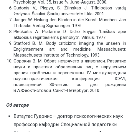
Psychology. Vol. 35, issue ¾, June-August. 2000.
Gudonis V., Plepys, S. Žilinskas J. Tiflologijos vardų
žodynas. Šiauliai: Šiaulių universiteto l-kla. 2001.
Jaeger W. Heilung des Blinden in der Kunst. München: Jan
Thrbecke Verlag Sigmaringen. 1976.
Plečkaitis A. Pratarmė D. Didro knygai “Laiškas apie
akluosius regintiesiems pamokyti”. Vilnius. 1977.
Statford B. M. Body criticizm: imaging the unseen in
Englightenment art and medicine. Massachusett:
Massachusets Institute of Technology. 1993.
Сорокин В. М. Образ незрячего в живописи. Развитие
науки и практики образования лиц с нарушением
зрения: проблемы и перспективы. IV международная
научно-практическая конференция ICEVI,
посвященной 80-летию со дня рождения
В.А.Феоктистовой. Санкт-Петербург, 2010.
Об авторе
Витаутас Гудонис – доктор психологических наук
профессор кафедры Специальной педагогики