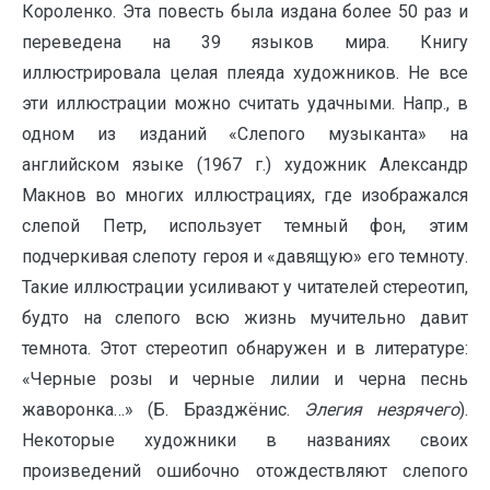
Короленко. Эта повесть была издана более 50 раз и
переведена на 39 языков мира. Книгу
иллюстрировала целая плеяда художников. Не все
эти иллюстрации можно считать удачными. Напр., в
одном из изданий «Слепого музыканта» на
английском языке (1967 г.) художник Александр
Макнов во многих иллюстрациях, где изображался
слепой Петр, использует темный фон, этим
подчеркивая слепоту героя и «давящую» его темноту.
Такие иллюстрации усиливают у читателей стереотип,
будто на слепого всю жизнь мучительно давит
темнота. Этот стереотип обнаружен и в литературе:
«Черные розы и черные лилии и черна песнь
жаворонка…» (Б. Бразджёнис.
Элегия незрячего
).
Некоторые художники в названиях своих
произведений ошибочно отождествляют слепого