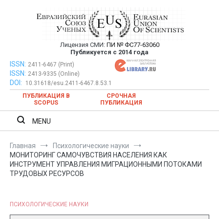
Перейти
к
содержимому
Лицензия СМИ:
ПИ № ФС77-63060
Евразийский Союз Ученых —
Публикуется с 2014 года
публикация научных статей в
ISSN:
Евразийский Союз Ученых — публикация научных статей в
2411-6467 (Print)
ISSN:
2413-9335 (Online)
ежемесячном научном журнале
ежемесячном научном журнале
DOI:
10.31618/esu.2411-6467.8.53.1
ПУБЛИКАЦИЯ В
СРОЧНАЯ
SCOPUS
ПУБЛИКАЦИЯ
MENU
Главная
Психологические науки
МОНИТОРИНГ САМОЧУВСТВИЯ НАСЕЛЕНИЯ КАК
ИНСТРУМЕНТ УПРАВЛЕНИЯ МИГРАЦИОННЫМИ ПОТОКАМИ
ТРУДОВЫХ РЕСУРСОВ
ПСИХОЛОГИЧЕСКИЕ НАУКИ