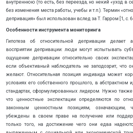
внутреннюю (то есть, без переезда, но некий «уход в с
без изменения места работы, учебы и т.п.). Термин «отн
депривация» был использован вслед за Т. Гарром [1, с. 61
Особенности инструмента мониторинга
Гипотеза об относительной депривации делает а
восприятии депривации: люди могут испытывать суб
ощущение депривации относительно своих экспекта
если объективный наблюдатель не заподозрит, что он
желают. Отноcительная позиция индивида может кор
условиях его собственного прошлого, в абстрактном 
стандартах, сформулированных лидером. Нужно также 
что ценностные экспектации определяются по от
законным ценностным позициям, означающим, 
убеждены в своем праве на получение или подде
только того, на достижение чего они едва надеютс
выраженным с социальной или экономической точк