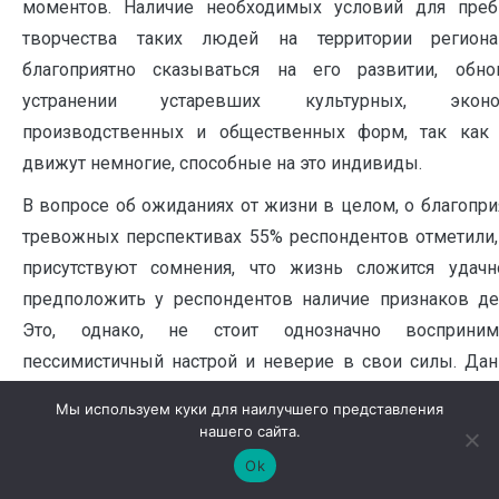
моментов. Наличие необходимых условий для пре
творчества таких людей на территории регион
благоприятно сказываться на его развитии, обн
устранении устаревших культурных, эконом
производственных и общественных форм, так как
движут немногие, способные на это индивиды.
В вопросе об ожиданиях от жизни в целом, о благопр
тревожных перспективах 55% респондентов отметили, 
присутствуют сомнения, что жизнь сложится удач
предположить у респондентов наличие признаков де
Это, однако, не стоит однозначно восприним
пессимистичный настрой и неверие в свои силы. Дан
скорее, говорит о реалистичном взгляде на будущее,
Мы используем куки для наилучшего представления
много неопределенности. Молодой возраст респон
нашего сайта.
одной стороны, позволяет им с оптимизмом и надеждо
Ok
в будущее, но, с другой стороны, та же неизвестнос