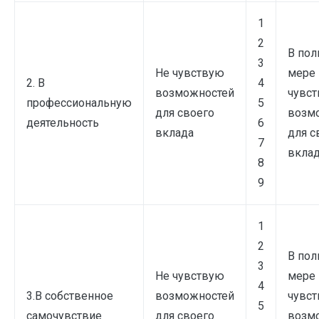
1
2
В пол
3
Не чувствую
мере
2. В
4
возможностей
чувс
профессиональную
5
для своего
возм
деятельность
6
вклада
для с
7
вкла
8
9
1
2
В пол
3
Не чувствую
мере
4
3.В собственное
возможностей
чувс
5
самочувствие
для своего
возм