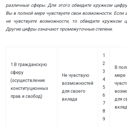
различные сферы. Для этого обведите кружком цифру 
Вы в полной мере чувствуете свои возможности. Если
не чувствуете возможности, то обведите кружком ц
Другие цифры означают промежуточные степени.
1
2
1.В гражданскую
В пол
3
сферу
Не чувствую
мере
4
(осуществление
возможностей
чувс
5
конституционных
для своего
возм
6
прав и свобод)
вклада
для с
7
вкла
8
9