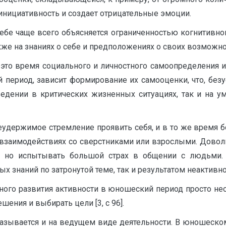
 инициативность и создает отрицательные эмоции.
себе чаще всего объясняется ограниченностью когнитивно
кже на знаниях о себе и предположениях о своих возможнос
то время социального и личностного самоопределения и 
ериод, зависит формирование их самооценки, что, безу
едении в критических жизненных ситуациях, так и на у
удержимое стремление проявить себя, и в то же время б
е, взаимодействиях со сверстниками или взрослыми. Дово
е, но испытывать большой страх в общении с людьми
х знаний по затронутой теме, так и результатом неактивного
ьного развития активности в юношеский период просто не
ения и выбирать цели [3, с 96].
 сказывается и на ведущем виде деятельности. В юношеск