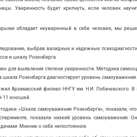
цы. Уверенность будет крепнуть, если человек научи
орыми обладает неуверенный в себе человек, мы реши
ледование, выбрав валидные и надежные психодиагностич
асси и шкалу Розенберга.
чен для выявления степени уверенности. Методика самооц
а шкала Розенберга диагностирует уровень самоуважения.
жил Арзамасский филиал ННГУ им. Н.И. Лобачевского. В
 и 11 юношей.
тодики «Шкала самоуважения Розенберга», показали, что
сперименте, показали низкий уровень самоуважения. Он
ачами. Мнение о себе непостоянное.