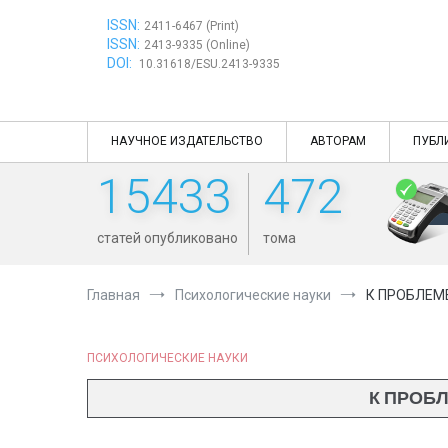
Перейти
ISSN:
к
2411-6467 (Print)
ISSN:
содержимому
2413-9335 (Online)
DOI:
10.31618/ESU.2413-9335
НАУЧНОЕ ИЗДАТЕЛЬСТВО
АВТОРАМ
ПУБЛ
15433
472
статей опубликовано
тома
Главная
Психологические науки
К ПРОБЛЕМ
ПСИХОЛОГИЧЕСКИЕ НАУКИ
К ПРОБ