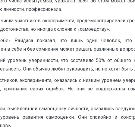
щего числа испытуемых, уважают себя, об этом может сви
к личности, профессионала.
о числа участников эксперимента, продемонстрировали ср
остоинства, но иногда склонна к «самоедству».
ебе» Райдаса показал, что лишь один человек, что 
ен в себе и без сомнения может решать различные вопро
ий уровень уверенности, что составило 50% от общего к
ельность. Они обычно любят руководить, но не хотят быть
астников эксперимента, оказались с низким уровнем увер
 признание своих ошибок. Но они не подвержены сам
си, выявлявшей самооценку личности, оказались следующ
 уровень развития самооценки. Они спокойно и конс
новь.