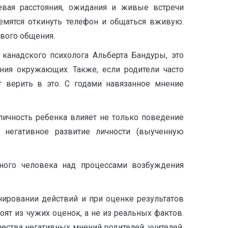
евая расстояния, ожидания и живые встречи
емятся откинуть телефон и общаться вживую.
ивого общения.
канадского психолога Альберта Бандуры, это
ия окружающих. Также, если родители часто
 верить в это. С годами навязанное мнение
личность ребенка влияет не только поведение
 негативное развитие личности (выученную
нного человека над процессами возбуждения
анировании действий и при оценке результатов
тоят из чужих оценок, а не из реальных фактов.
ества негативных мнений родителей, учителей,