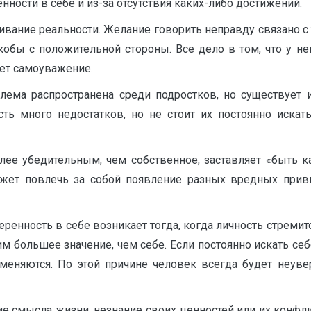
нности в себе и из-за отсутствия каких-либо достижений.
ивание реальности. Желание говорить неправду связано с 
кобы с положительной стороны. Все дело в том, что у н
яет самоуважение.
блема распространена среди подростков, но существует 
ть много недостатков, но не стоит их постоянно искат
е убедительным, чем собственное, заставляет «быть ка
жет повлечь за собой появление разных вредных привы
еренность в себе возникает тогда, когда личность стреми
м большее значение, чем себе. Если постоянно искать себ
 меняются. По этой причине человек всегда будет неу
твие смысла жизни, незнание своих ценностей или их конфл