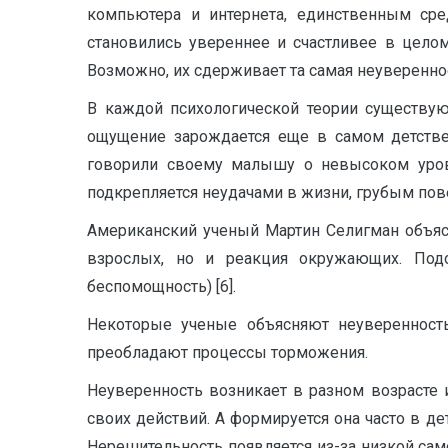
компьютера и интернета, единственным сре
становились увереннее и счастливее в цело
Возможно, их сдерживает та самая неуверенност
В каждой психологической теории существую
ощущение зарождается еще в самом детстве
говорили своему малышу о невысоком уровн
подкрепляется неудачами в жизни, грубым по
Американский ученый Мартин Селигман объясн
взрослых, но и реакция окружающих. Подо
беспомощность) [6].
Некоторые ученые объясняют неуверенность
преобладают процессы торможения.
Неуверенность возникает в разном возрасте и
своих действий. А формируется она часто в дет
Нерешительность появляется из-за низкой сам