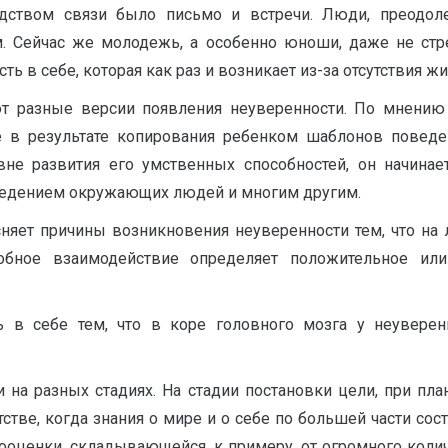
дством связи было письмо и встречи. Люди, преодол
м. Сейчас же молодежь, а особенно юноши, даже не стр
ь в себе, которая как раз и возникает из-за отсутствия ж
т разные версии появления неуверенности. По мнению 
 в результате копирования ребенком шаблонов поведен
е развития его умственных способностей, он начинает
ведением окружающих людей и многим другим.
яет причины возникновения неуверенности тем, что на 
бное взаимодействие определяет положительное или
 в себе тем, что в коре головного мозга у неувере
 на разных стадиях. На стадии постановки цели, при пл
стве, когда знания о мире и о себе по большей части сос
ооценки, складывающейся, к примеру, от огромного колич