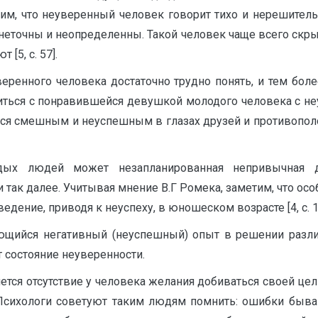
тим, что неуверенный человек говорит тихо и нерешитель
неточны и неопределенны. Такой человек чаще всего скры
[5, с. 57].
веренного человека достаточно трудно понять, и тем бол
иться с понравившейся девушкой молодого человека с не
ться смешным и неуспешным в глазах друзей и противоп
дых людей может незапланированная непривычная де
 так далее. Учитывая мнение В.Г Ромека, заметим, что ос
дение, приводя к неуспеху, в юношеском возрасте [4, с. 1
ющийся негативный (неуспешный) опыт в решении разли
т состояние неуверенности.
тся отсутствие у человека желания добиваться своей цели
 Психологи советуют таким людям помнить: ошибки бываю