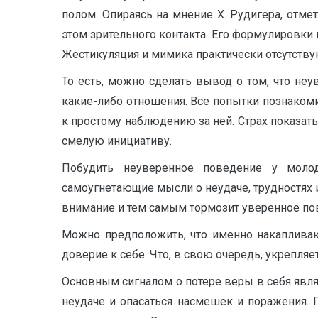
полом. Опираясь на мнение Х. Рудигера, отме
этом зрительного контакта. Его формулировки 
Жестикуляция и мимика практически отсутствуют 
То есть, можно сделать вывод о том, что неу
какие-либо отношения. Все попытки познаком
к простому наблюдению за ней. Страх показа
смелую инициативу.
Побудить неуверенное поведение у моло
самоугнетающие мысли о неудаче, трудностях и
внимание и тем самым тормозит уверенное пове
Можно предположить, что именно накаплива
доверие к себе. Что, в свою очередь, укрепляе
Основным сигналом о потере веры в себя являе
неудаче и опасаться насмешек и поражения.