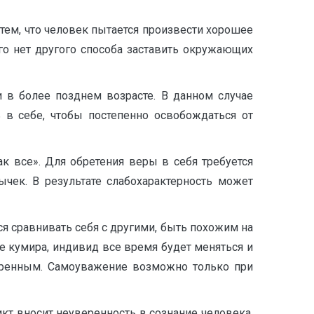
тем, что человек пытается произвести хорошее
его нет другого способа заставить окружающих
и в более позднем возрасте. В данном случае
ь в себе, чтобы постепенно освобождаться от
к все». Для обретения веры в себя требуется
чек. В результате слабохарактерность может
тся сравнивать себя с другими, быть похожим на
е кумира, индивид все время будет меняться и
веренным. Самоуважение возможно только при
икт вносит неуверенность в сознание человека.