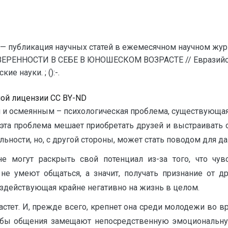
— публикация научных статей в ежемесячном научном жур
ЕРЕННОСТИ В СЕБЕ В ЮНОШЕСКОМ ВОЗРАСТЕ // Евразийски
 науки. ; ():-.
ной лицензии CC BY-ND
м и осмеянным – психологическая проблема, существующая
эта проблема мешает приобретать друзей и выстраивать
льности, но, с другой стороны, может стать поводом для д
е могут раскрыть свой потенциал из-за того, что чув
е умеют общаться, а значит, получать признание от д
оздействующая крайне негативно на жизнь в целом.
стет. И, прежде всего, крепнет она среди молодежи во 
бы общения замещают непосредственную эмоциональну