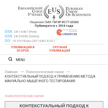
Перейти
к
содержимому
Лицензия СМИ:
ПИ № ФС77-63060
Евразийский Союз Ученых —
Публикуется с 2014 года
публикация научных статей в
ISSN:
Евразийский Союз Ученых — публикация научных статей в
2411-6467 (Print)
ISSN:
2413-9335 (Online)
ежемесячном научном журнале
ежемесячном научном журнале
DOI:
10.31618/esu.2411-6467.8.53.1
ПУБЛИКАЦИЯ В
СРОЧНАЯ
SCOPUS
ПУБЛИКАЦИЯ
MENU
Главная
Психологические науки
КОНТЕКСТУАЛЬНЫЙ ПОДХОД К ПРИМЕНЕНИЮ МЕТОДА
МАНУАЛЬНО-МЫШЕЧНОГО ТЕСТИРОВАНИЯ
ПСИХОЛОГИЧЕСКИЕ НАУКИ
КОНТЕКСТУАЛЬНЫЙ ПОДХОД К