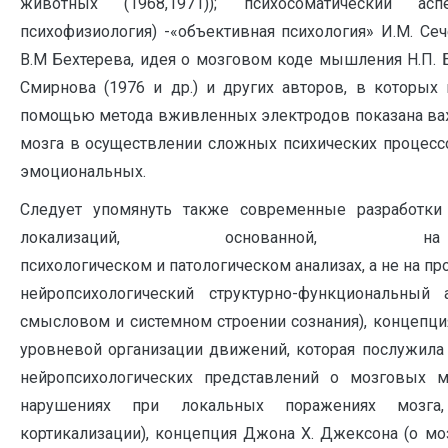
животных (1968,1971)); психосоматический ас
психофизиология) -«объективная психология» И.М. Сеч
В.М Бехтерева, идея о мозговом коде мышления Н.П. Бе
Смирнова (1976 и др.) и других авторов, в которых
помощью метода вживленных электродов показана важ
мозга в осуществлении сложных психических процессо
эмоциональных.
Следует упомянуть также современные разработки
локализаций, основанной, на
психологическом и патологическом анализах, а не на 
нейропсихологический структурно-функциональный 
смысловом и системном строении сознания), концепция
уровневой организации движений, которая послужила
нейропсихологических представлений о мозговых 
нарушениях при локальных поражениях мозга
кортикализации), концепция Джона Х. Джексона (о моз