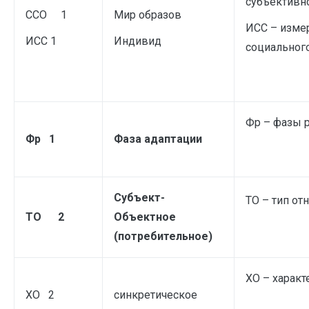
субъективн
ССО 1
Мир образов
ИСС – изме
ИСС 1
Индивид
социальног
Фр – фазы 
Фр 1
Фаза адаптации
Субъект-
ТО – тип от
ТО 2
Объектное
(потребительное)
ХО – характ
ХО 2
синкретическое