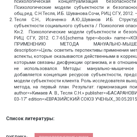
психологическая концептуализация безопасно
Психологические модели субъектности и безопасн
общ.ред. С.Н.Тесля, И.Б. Шуванова.Сочи, РИЦ СГУ, 2012. —
Тесля С.Н., Исаченко А.Ю.,Шуванов И.Б. Структу
субъектности социального субъекта / Психология опасно
Кн.2. Психологические модели субъектности и безопа
РИЦ СГУ, 2012. С.7-65.[schema type=»book» name
ПРИМЕНЕНИЮ МЕТОДА МАНУАЛЬНО-МЫШЕЧ
description=»Цель: осветить перспективы применения ме
аспекты, которые оказываются действенными в коррекц
которыми связаны дисфункции организма, и в отношен
не использовался. Методы: мануально-мышечное
добавляется концепция ресурсов субъектности, предс
модели субъектности клиента. Роль исследователя выхо
метода, на первый план. Результат: гармонизация пс
author=»Кимаев А. В., Тесля С.Н.» publisher=»БАСАРАНО
03-17″ edition=»ЕВРАЗИЙСКИЙ СОЮЗ УЧЕНЫХ_30.05.2015_
Список литературы: