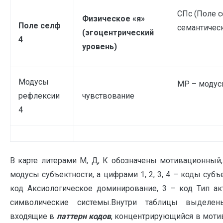
СПс (Поле с
Физическое «я»
Поле селф
семантичес
(эгоцентрический
4
уровень)
Модусы
МР – модус
рефлексии
чувствование
4
В карте литерами М, Д, К обозначены мотивационный
модусы субъектности, а цифрами 1, 2, 3, 4 – коды субъе
код Аксиологическое доминирование, 3 – код Тип ак
символические системы.Внутри таблицы выделе
входящие в
паттерн кодов
, концентрирующийся в моти