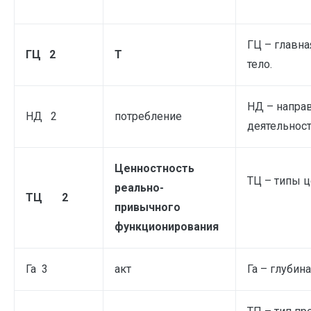
ГЦ – главна
ГЦ 2
Т
тело.
НД – напра
НД 2
потребление
деятельност
Ценностность
ТЦ – типы ц
реально-
ТЦ 2
привычного
функционирования
Га 3
акт
Га – глубин