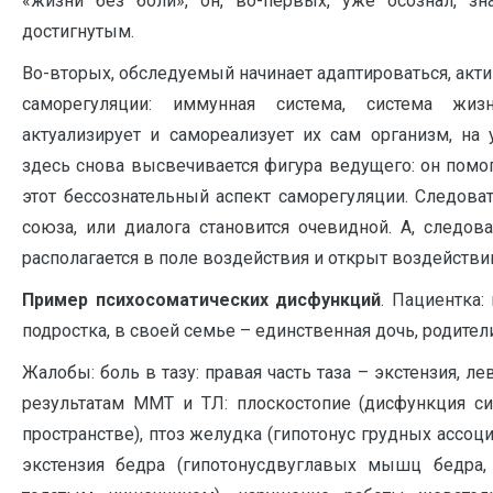
«жизни без боли», он, во-первых, уже осознал, зн
достигнутым.
Во-вторых, обследуемый начинает адаптироваться, ак
саморегуляции: иммунная система, система жизн
актуализирует и самореализует их сам организм, на 
здесь снова высвечивается фигура ведущего: он помо
этот бессознательный аспект саморегуляции. Следоват
союза, или диалога становится очевидной. А, следов
располагается в поле воздействия и открыт воздействи
Пример психосоматических дисфункций
. Пациентка:
подростка, в своей семье – единственная дочь, родите
Жалобы: боль в тазу: правая часть таза – экстензия, л
результатам ММТ и ТЛ: плоскостопие (дисфункция си
пространстве), птоз желудка (гипотонус грудных ассо
экстензия бедра (гипотонусдвуглавых мышц бедра,