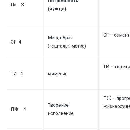
Потребность
Па 3
(нужда)
СГ – семан
Миф, образ
СГ 4
(гештальт, метка)
ТИ – тип иг
ТИ 4
мимесис
ПЖ – прогр
Творение,
жизнеосуще
ПЖ 4
исполнение