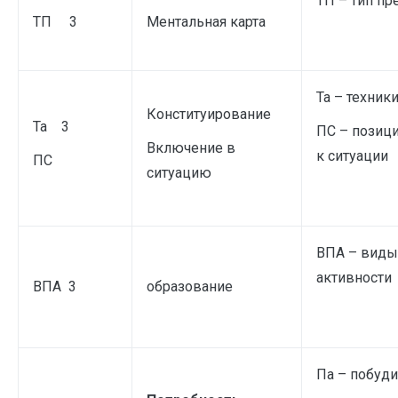
ТП – тип п
ТП 3
Ментальная карта
Та – техник
Конституирование
Та 3
ПС – позиц
Включение в
к ситуации
ПС
ситуацию
ВПА – вид
активности
ВПА 3
образование
Па – побуди