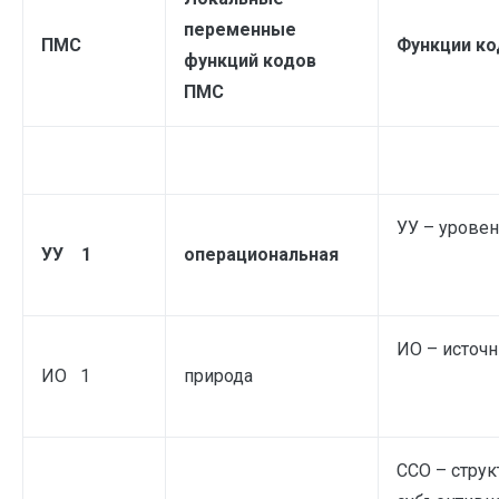
переменные
ПМС
Функции ко
функций кодов
ПМС
УУ – уровен
УУ 1
операциональная
ИО – источ
ИО 1
природа
ССО – стру