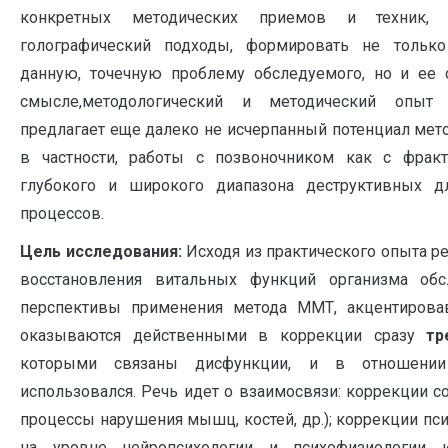
конкретных методических приемов и техник,
голографический подходы, формировать не только
данную, точечную проблему обследуемого, но и ее 
смысле,методологический и методический опыт к
предлагает еще далеко не исчерпанный потенциал методо
в частности, работы с позвоночником как с фрак
глубокого и широкого диапазона деструктивных д
процессов.
Цель исследования:
Исходя из практического опыта 
восстановления витальных функций организма обсл
перспективы применения метода ММТ, акцентировав
оказываются действенными в коррекции сразу
тр
которыми связаны дисфункции, и в отношен
использовался. Речь идет о взаимосвязи: коррекции с
процессы нарушения мышц, костей, др.); коррекции пс
на уровне нейропсихологии и психофизиологии и