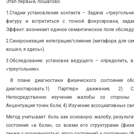
Этап первый, пошагово:
1.Стадии установления контакта – Задача: «треугольн
фигуру и встретиться с точкой фокусировки, зада
Эффект: возникает единое семантическое поле обследу
2.Синхронизация интеграция/слияние (метафора для с
вошел, я здесь»).
3.Обследование: установка ведущего – определить, в
«треугольник».
В плане диагностики физического состояния обс
диагностировать:1) Парттерн движения; 2) Си
Непосредственно изучение жалобы со стороны с
Акцентуация точек боли; 4) Изучение ассоциативных св
Метод учитывает: боль как основную жалобу; результа
состояния «в боли», со всеми его структурами (физ
также с осознанностью этого состояния) к состоянию (