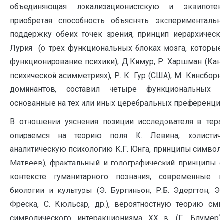
объединяющая локализационистскую и эквипоте
приобретая способность объяснять экспериментал
поддержку обеих точек зрения, принцип иерархическо
Лурия (о трех функциональных блоках мозга, которы
функционирование психики), Д.Кимур, Р. Харшман (Кан
психической асимметриях), Р. К. Гур (США), М. Кинсбор
доминантов, составил четыре функциональных
основанные на тех или иных церебральных преференция
В отношении уяснения позиции исследователя в те
опираемся на теорию поля К. Левина, холистич
аналитическую психологию К.Г. Юнга, принципы символ
Матвеев), фрактальный и голографический принципы 
контексте гуманитарного познания, современные 
биологии и культуры (Э. Бургиньон, Р.Б. Эдергтон, Э.
Фреска, С. Кюльсар, др.), вероятностную теорию см
символического интеракционизма ХХ в. (Г. Блумер