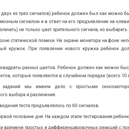
 двух из трёх сигналов) ребенок должен был как можно б
рмозным сигналом и в ответ на его предъявление на клав
чать) не только цвет зрительного сигнала, но выбирать и
оне статической помехи. На экране монитора на фоне не
вый кружок. При появлении нового кружка ребёнок д
 квадраты разных цветов. Ребенок должен как можно быс
етов, которые появляются в случайном порядке (всего 10 
я заданий мы имеем дело с простыми сенсомотор
го выбора и различения.
ведения теста предъявлялось по 60 сигналов.
рвой половине дня. На каждом этапе тестирования ребенку
и времени простых и дифференцировочных реакций с пока