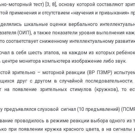
-моторный тест) [3, 8], основу которой составляют зри
той применения и отсутствием «научения и привыкания» пр
еделялись шкальные оценки вербального интеллектуально
азателя (ОИП), а также показатели уровня выполнения каж
что соответствует сниженному интеллектуальному развити
чал в себя шесть этапов, на каждом из которых ребёно
центре монитора компьютера изображение либо звук.
стой зрительно – моторной реакции (ВР ПЗМР) испыту
ющихся друг с другом в случайной последовательност
на появление зрительных стимулов (кружков), то ес
ку предъявлялся слуховой сигнал (10 предъявлений) (ПСМР
дование проводилось в режиме реакции выбора одного из 
ько при появлении кружка красного цвета, а на сигналы