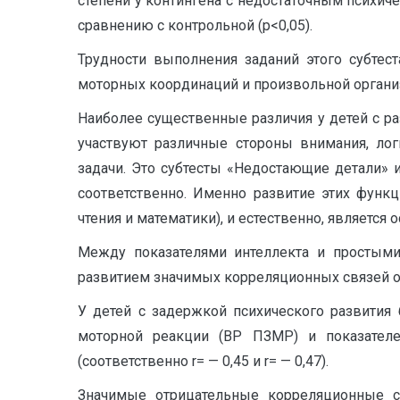
степени у контингена с недостаточным психич
сравнению с контрольной (р<0,05).
Трудности выполнения заданий этого субтест
моторных координаций и произвольной организ
Наиболее существенные различия у детей с р
участвуют различные стороны внимания, лог
задачи. Это субтесты «Недостающие детали» и
соответственно. Именно развитие этих функ
чтения и математики), и естественно, является 
Между показателями интеллекта и простым
развитием значимых корреляционных связей о
У детей с задержкой психического развити
моторной реакции (ВР ПЗМР) и показател
(соответственно r= — 0,45 и r= — 0,47).
Значимые отрицательные корреляционные с