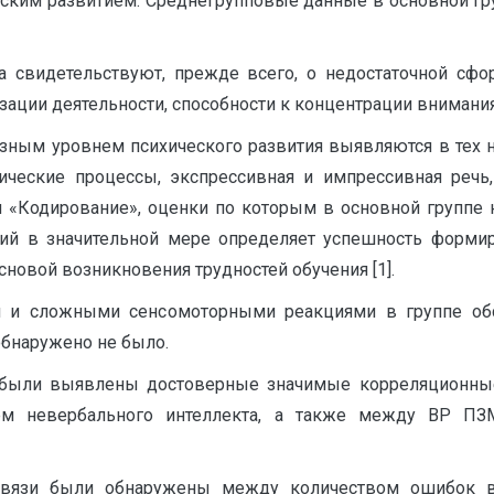
еским развитием. Среднегрупповые данные в основной груп
а свидетельствуют, прежде всего, о недостаточной сфо
ации деятельности, способности к концентрации внимания
азным уровнем психического развития выявляются в тех н
ические процессы, экспрессивная и импрессивная речь
 «Кодирование», оценки по которым в основной группе н
ций в значительной мере определяет успешность форм
основой возникновения трудностей обучения [1].
и и сложными сенсомоторными реакциями в группе о
бнаружено не было.
я были выявлены достоверные значимые корреляционны
ем невербального интеллекта, а также между ВР ПЗМ
вязи были обнаружены между количеством ошибок в 