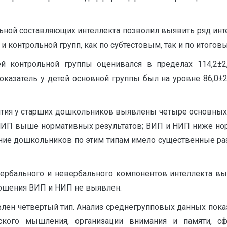
ьной составляющих интеллекта позволил выявить ряд ин
 контрольной групп, как по субтестовым, так и по итогов
й контрольной группы оценивался в пределах 114,2±2
казатель у детей основной группы был на уровне 86,0±2
ития у старших дошкольников выявлены четыре основных 
 НИП выше нормативных результатов; ВИП и НИП ниже но
ие дошкольников по этим типам имело существенные раз
вербального и невербального компонентов интеллекта выя
ношения ВИП и НИП не выявлен.
влен четвертый тип. Анализ среднегрупповых данных показ
ского мышления, организации внимания и памяти, сф