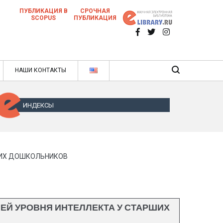
ПУБЛИКАЦИЯ В
СРОЧНАЯ
SCOPUS
ПУБЛИКАЦИЯ
 научных статей в ежемесячном научном
нале
ячном научном журнале
НАШИ КОНТАКТЫ
ИНДЕКСЫ
ШИХ ДОШКОЛЬНИКОВ
ЕЙ УРОВНЯ ИНТЕЛЛЕКТА У СТАРШИХ