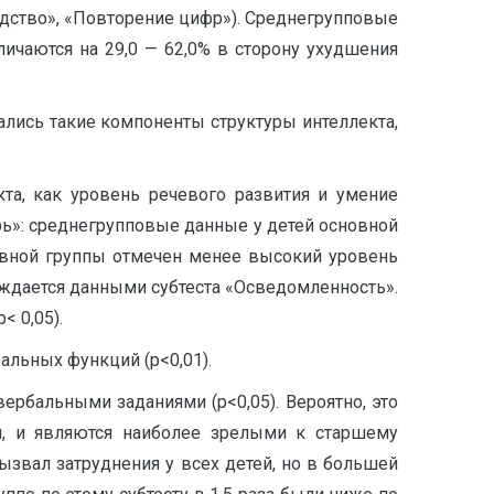
одство», «Повторение цифр»). Среднегрупповые
ичаются на 29,0 — 62,0% в сторону ухудшения
лись такие компоненты структуры интеллекта,
та, как уровень речевого развития и умение
рь»: среднегрупповые данные у детей основной
сновной группы отмечен менее высокий уровень
рждается данными субтеста «Осведомленность».
< 0,05).
альных функций (р<0,01).
ербальными заданиями (р<0,05). Вероятно, это
я, и являются наиболее зрелыми к старшему
звал затруднения у всех детей, но в большей