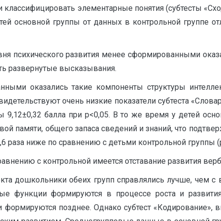
и классифицировать элементарные понятия (субтесты «Сх
й основной группы от данных в контрольной группе отл
вня психического развития менее сформированными оказа
ить развернутые высказывания.
ными оказались такие компоненты структуры интеллек
видетельствуют очень низкие показатели субтеста «Слова
пы 9,12±0,32 балла при р<0,05. В то же время у детей о
й памяти, общего запаса сведений и знаний, что подтве
6 раза ниже по сравнению с детьми контрольной группы (р
сравнению с контрольной имеется отставание развития верб
кта дошкольники обеих групп справлялись лучше, чем с в
ьные функции формируются в процессе роста и развити
 формируются позднее. Однако субтест «Кодирование», вы