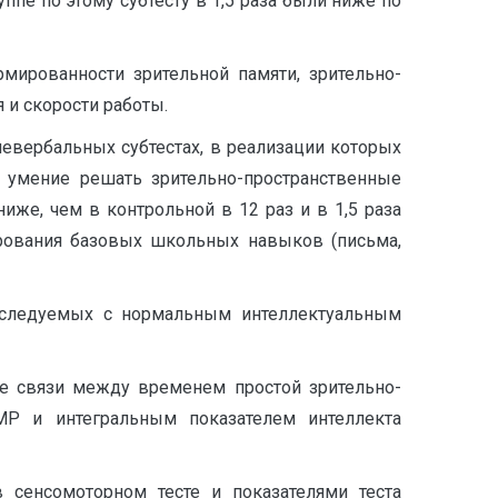
пе по этому субтесту в 1,5 раза были ниже по
рмированности зрительной памяти, зрительно-
 и скорости работы.
евербальных субтестах, в реализации которых
, умение решать зрительно-пространственные
иже, чем в контрольной в 12 раз и в 1,5 раза
ирования базовых школьных навыков (письма,
бследуемых с нормальным интеллектуальным
е связи между временем простой зрительно-
Р и интегральным показателем интеллекта
сенсомоторном тесте и показателями теста