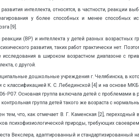
звития интеллекта, относятся, в частности, реакции выб
реагирования у более способных и менее способных и
га [9].
реакции (ВР) и интеллекта у детей разных возрастных гр
психического развития, таких работ практически нет. Поэ
исследования в широком возрастном диапазоне с прив
екта, с другой.
иципальные дошкольные учреждения г. Челябинска, в кот
и с классификацией К. С. Лебединской [4] и на основе МК
Р06-Р07. Основная группа включала детей с проблемами в р
на контрольная группа детей такого же возраста с нормаль
н тем, что, как отмечает В. Г. Каменская [2], переходн
сков психофизиологической природы, требующих своеврем
теста Векслера, адаптированный и стандартизированный на