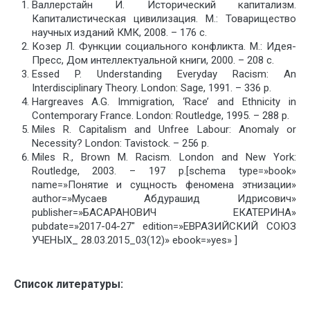
Валлерстайн И. Исторический капитализм.
Капиталистическая цивилизация. М.: Товарищество
научных изданий КМК, 2008. – 176 с.
Козер Л. Функции социального конфликта. М.: Идея-
Пресс, Дом интеллектуальной книги, 2000. – 208 с.
Essed P. Understanding Everyday Racism: An
Interdisciplinary Theory. London: Sage, 1991. – 336 p.
Hargreaves A.G. Immigration, ‘Race’ and Ethnicity in
Contemporary France. London: Routledge, 1995. – 288 p.
Miles R. Capitalism and Unfree Labour: Anomaly or
Necessity? London: Tavistock. – 256 p.
Miles R., Brown M. Racism. London and New York:
Routledge, 2003. – 197 p.[schema type=»book»
name=»Понятие и сущность феномена этнизации»
author=»Мусаев Абдурашид Идрисович»
publisher=»БАСАРАНОВИЧ ЕКАТЕРИНА»
pubdate=»2017-04-27″ edition=»ЕВРАЗИЙСКИЙ СОЮЗ
УЧЕНЫХ_ 28.03.2015_03(12)» ebook=»yes» ]
Список литературы: