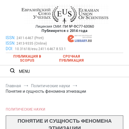
Перейти
к
содержимому
Лицензия СМИ:
ПИ № ФС77-63060
Евразийский Союз Ученых —
Публикуется с 2014 года
публикация научных статей в
ISSN:
Евразийский Союз Ученых — публикация научных статей в
2411-6467 (Print)
ISSN:
2413-9335 (Online)
ежемесячном научном журнале
ежемесячном научном журнале
DOI:
10.31618/esu.2411-6467.8.53.1
ПУБЛИКАЦИЯ В
СРОЧНАЯ
SCOPUS
ПУБЛИКАЦИЯ
MENU
Главная
Политические науки
Понятие и сущность феномена этнизации
ПОЛИТИЧЕСКИЕ НАУКИ
ПОНЯТИЕ И СУЩНОСТЬ ФЕНОМЕНА
ЭТНИЗАЦИИ