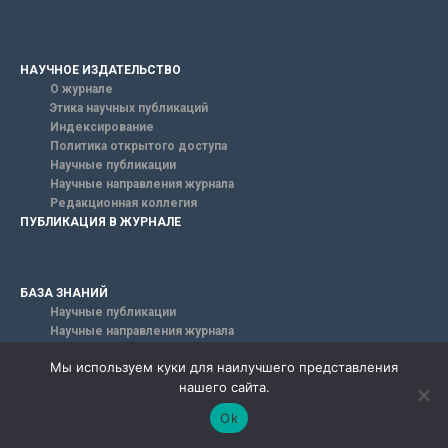
НАУЧНОЕ ИЗДАТЕЛЬСТВО
О журнале
Этика научных публикаций
Индексирование
Политика открытого доступа
Научные публикации
Научные направления журнала
Редакционная коллегия
ПУБЛИКАЦИЯ В ЖУРНАЛЕ
БАЗА ЗНАНИЙ
Научные публикации
Научные направления журнала
Международные научные публикации
Мы используем куки для наилучшего представления
Всероссийские научные публикации
нашего сайта.
FAQ
НАШИ КОНТАКТЫ
Ok
198320, Санкт-Петербург,
г. Красное Село, ул. Геологическая, дом 44, ЛИТ А.