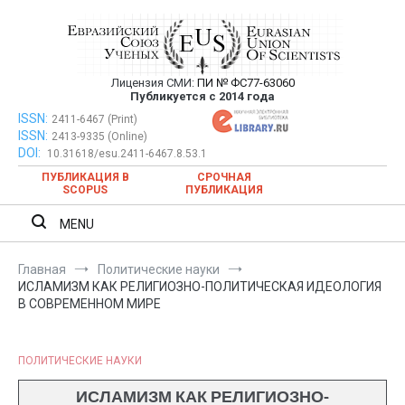
Перейти
к
содержимому
Лицензия СМИ:
ПИ № ФС77-63060
Евразийский Союз Ученых —
Публикуется с 2014 года
публикация научных статей в
ISSN:
Евразийский Союз Ученых — публикация научных статей в
2411-6467 (Print)
ISSN:
2413-9335 (Online)
ежемесячном научном журнале
ежемесячном научном журнале
DOI:
10.31618/esu.2411-6467.8.53.1
ПУБЛИКАЦИЯ В
СРОЧНАЯ
SCOPUS
ПУБЛИКАЦИЯ
MENU
Главная
Политические науки
ИСЛАМИЗМ КАК РЕЛИГИОЗНО-ПОЛИТИЧЕСКАЯ ИДЕОЛОГИЯ
В СОВРЕМЕННОМ МИРЕ
ПОЛИТИЧЕСКИЕ НАУКИ
ИСЛАМИЗМ КАК РЕЛИГИОЗНО-