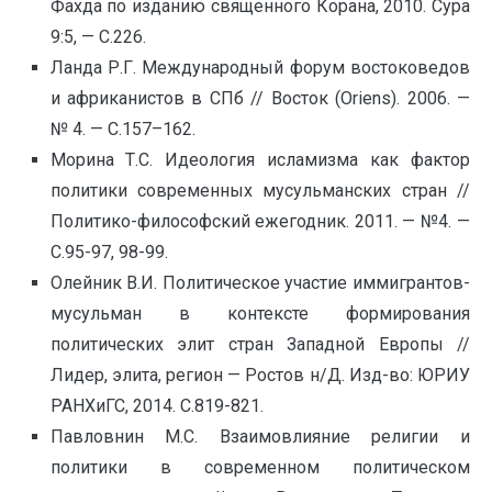
Фахда по изданию священного Корана, 2010. Сура
9:5, — С.226.
Ланда Р.Г. Международный форум востоковедов
и африканистов в СПб // Восток (Oriens). 2006. —
№ 4. — С.157–162.
Морина Т.С. Идеология исламизма как фактор
политики современных мусульманских стран //
Политико-философский ежегодник. 2011. — №4. —
С.95-97, 98-99.
Олейник В.И. Политическое участие иммигрантов-
мусульман в контексте формирования
политических элит стран Западной Европы //
Лидер, элита, регион — Ростов н/Д. Изд-во: ЮРИУ
РАНХиГС, 2014. С.819-821.
Павловнин М.С. Взаимовлияние религии и
политики в современном политическом