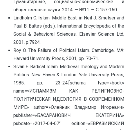
Гуманитарные, социально-экономические и
общественные науки. 2014. — №11. — С.157-160.
Lindholm C. Islam: Middle East, in Neil J. Smelser and
Paul B. Baltes (eds.). International Encyclopedia of the
Social & Behavioral Sciences, Elsevier Science Ltd,
2001, p.7924.
Roy O. The Failure of Political Islam. Cambridge, MА:
Harvard University Press, 2001, pp. 70-71.
Sivan E. Radical Islam. Medieval Theology and Modern
Politics. New Haven & London: Yale University Press,
1985, pp. 23-24.[schema type=»book»
name=»ИСЛАМИЗМ КАК РЕЛИГИОЗНО-
ПОЛИТИЧЕСКАЯ ИДЕОЛОГИЯ В СОВРЕМЕННОМ
МИРЕ» author=»Олейник Владимир Игоревич»
publisher=»БАСАРАНОВИЧ ЕКАТЕРИНА»
pubdate=»2017-04-07″ edition=»ЕВРАЗИЙСКИЙ