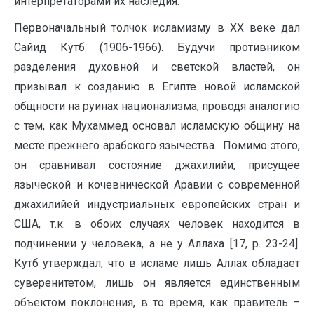
интерпретаторами их наследия.
Первоначальный толчок исламизму в XX веке дал
Сайид Кутб (1906-1966). Будучи противником
разделения духовной и светской властей, он
призывал к созданию в Египте новой исламской
общности на руинах национализма, проводя аналогию
с тем, как Мухаммед основал исламскую общину на
месте прежнего арабского язычества. Помимо этого,
он сравнивал состояние джахилийи, присущее
языческой и кочевнической Аравии с современной
джахилийей индустриальных европейских стран и
США, т.к. в обоих случаях человек находится в
подчинении у человека, а не у Аллаха [17, p. 23-24].
Кутб утверждал, что в исламе лишь Аллах обладает
суверенитетом, лишь он является единственным
объектом поклонения, в то время, как правитель –