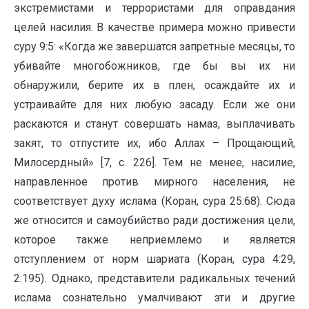
экстремистами и террористами для оправдания
целей насилия. В качестве примера можно привести
суру 9:5: «Когда же завершатся запретные месяцы, то
убивайте многобожников, где бы вы их ни
обнаружили, берите их в плен, осаждайте их и
устраивайте для них любую засаду. Если же они
раскаются и станут совершать намаз, выплачивать
закят, то отпустите их, ибо Аллах – Прощающий,
Милосердный» [7, c. 226]. Тем не менее, насилие,
направленное против мирного населения, не
соответствует духу ислама (Коран, сура 25:68). Сюда
же относится и самоубийство ради достижения цели,
которое также неприемлемо и является
отступлением от норм шариата (Коран, сура 4:29,
2:195). Однако, представители радикальных течений
ислама сознательно умалчивают эти и другие