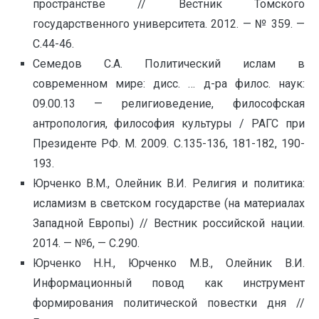
пространстве // Вестник Томского
государственного университета. 2012. — № 359. —
C.44-46.
Семедов С.А. Политический ислам в
современном мире: дисс. … д-ра филос. наук:
09.00.13 — религиоведение, философская
антропология, философия культуры / РАГС при
Президенте РФ. М. 2009. С.135-136, 181-182, 190-
193.
Юрченко В.М., Олейник В.И. Религия и политика:
исламизм в светском государстве (на материалах
Западной Европы) // Вестник российской нации.
2014. — №6, — С.290.
Юрченко Н.Н., Юрченко М.В., Олейник В.И.
Информационный повод как инструмент
формирования политической повестки дня //