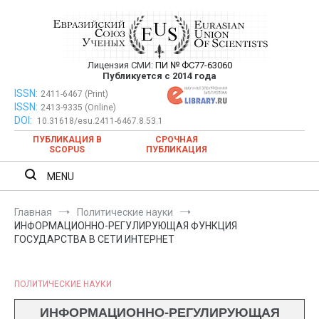
Перейти
к
содержимому
Лицензия СМИ:
ПИ № ФС77-63060
Евразийский Союз Ученых —
Публикуется с 2014 года
публикация научных статей в
ISSN:
Евразийский Союз Ученых — публикация научных статей в
2411-6467 (Print)
ISSN:
2413-9335 (Online)
ежемесячном научном журнале
ежемесячном научном журнале
DOI:
10.31618/esu.2411-6467.8.53.1
ПУБЛИКАЦИЯ В
СРОЧНАЯ
SCOPUS
ПУБЛИКАЦИЯ
MENU
Главная
Политические науки
ИНФОРМАЦИОННО-РЕГУЛИРУЮЩАЯ ФУНКЦИЯ
ГОСУДАРСТВА В СЕТИ ИНТЕРНЕТ
ПОЛИТИЧЕСКИЕ НАУКИ
ИНФОРМАЦИОННО-РЕГУЛИРУЮЩАЯ