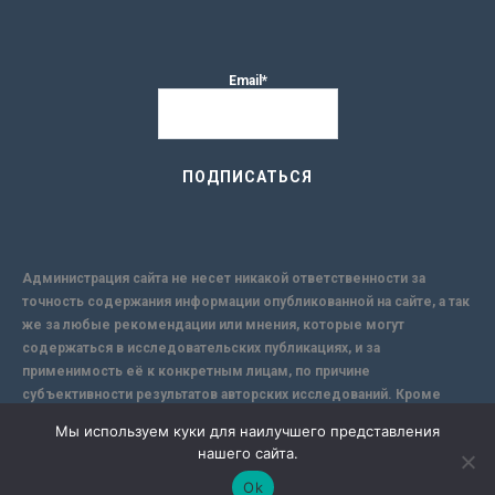
Email*
Администрация сайта не несет никакой ответственности за
точность содержания информации опубликованной на сайте, а так
же за любые рекомендации или мнения, которые могут
содержаться в исследовательских публикациях, и за
применимость её к конкретным лицам, по причине
субъективности результатов авторских исследований. Кроме
того, поскольку интернет не обеспечивает в полной мере
Мы используем куки для наилучшего представления
надежной защиты информации, Сайт не несет ответственности за
нашего сайта.
информацию, присылаемую через интернет.
Ok