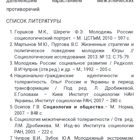
дальнейшим нарастанием межэтнических
противоречий.
СПИСОК ЛИТЕРАТУРЫ
Горшков М.К., Шереги Ф.Э. Молодежь России:
социологический портрет. – М.: ЦСПиМ, 2010 – 597 с.
Мартынов М.Ю., Пуртова В.С. Жизненные стратегии и
политическое поведение молодежи Югры //
Социологические исследования. 2013. № 12. С.75-79.
Молодежь России: социальное развитие / Редколл.
В.И.Чупров (отв.ред.) и др. – М., 1992. – 205 с.
Национально-гражданские идентичности и
толерантность. Опыт России и Украины в период
трансформации / Под ред. Л. Дробижевой,
Е.Головахи. – Киев: Институт социологии НАН
Украины; Институт социологии РАН, 2007. – 280 с.
Осипов Г.В.
Социология и общество.
– М.: Норма,
2007. – 848 с.
Социология межэтнической толерантности / Отв. ред.
Л.М. Дробижева. М.: Изд-во Института социологии
РАН, 2003. – 222 с.
Чупров В.И., Зубок Ю.А. Молодежный экстремизм: