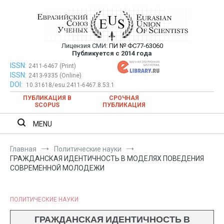
Перейти
к
содержимому
Лицензия СМИ:
ПИ № ФС77-63060
Евразийский Союз Ученых —
Публикуется с 2014 года
публикация научных статей в
ISSN:
Евразийский Союз Ученых — публикация научных статей в
2411-6467 (Print)
ISSN:
2413-9335 (Online)
ежемесячном научном журнале
ежемесячном научном журнале
DOI:
10.31618/esu.2411-6467.8.53.1
ПУБЛИКАЦИЯ В
СРОЧНАЯ
SCOPUS
ПУБЛИКАЦИЯ
MENU
Главная
Политические науки
ГРАЖДАНСКАЯ ИДЕНТИЧНОСТЬ В МОДЕЛЯХ ПОВЕДЕНИЯ
СОВРЕМЕННОЙ МОЛОДЕЖИ
ПОЛИТИЧЕСКИЕ НАУКИ
ГРАЖДАНСКАЯ ИДЕНТИЧНОСТЬ В