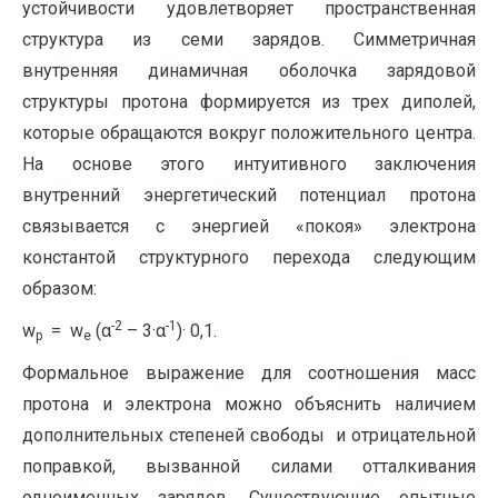
устойчивости удовлетворяет пространственная
структура из семи зарядов. Симметричная
внутренняя динамичная оболочка зарядовой
структуры протона формируется из трех диполей,
которые обращаются вокруг положительного центра.
На основе этого интуитивного заключения
внутренний энергетический потенциал протона
связывается с энергией «покоя» электрона
константой структурного перехода следующим
образом:
-2
-1
w
= w
(α
– 3·α
)· 0,1.
p
e
Формальное выражение для соотношения масс
протона и электрона можно объяснить наличием
дополнительных степеней свободы и отрицательной
поправкой, вызванной силами отталкивания
одноименных зарядов. Существующие опытные