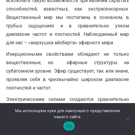
исключать такую возможность при наличии скрытых
способностей, известных, как экстрасенсорные.
Вещественный мир мы постигаем, в основном, в
грубых ощущениях и в сравнительно узком
диапазоне частот и плотностей. Наблюдаемый мир
для нас – «верхушка айсберга» эфирного мира.
Инерционными свойствами обладают не только
вещественные, но эфирные структуры на
субатомном уровне. Эфир существует, так или иначе,
проявляя себя в чрезвычайно широком диапазоне
плотностей и частот.
Электрическими силами создаются сравнительно
плотные слои эфирной атмосферы в окрестности
Мы используем куки для наилучшего представления
вещественных сред, подобно Земле, окружившей
нашего сайта.
себя воздушной оболочкой. Космическая
Ok
межпланетная среда представляется, как