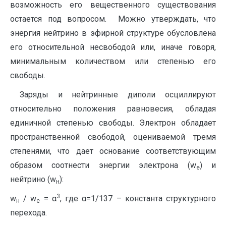
возможность его вещественного существования
остается под вопросом. Можно утверждать, что
энергия нейтрино в эфирной структуре обусловлена
его относительной несвободой или, иначе говоря,
минимальным количеством или степенью его
свободы.
Заряды и нейтринные диполи осциллируют
относительно положения равновесия, обладая
единичной степенью свободы. Электрон обладает
пространственной свободой, оцениваемой тремя
степенями, что дает основание соответствующим
образом соотнести энергии электрона (w
) и
e
нейтрино (w
):
н
3
w
/ w
= α
, где α=1/137 – константа структурного
н
e
перехода.