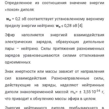
Определенное из соотношения значение энергии
«покоя» диполя:
w
= 0,2 эВ соответствует установленному верхнему
н
пределу энергии нейтрино:
w
≤ 0,28 эВ [4].
н
Эфир наполняется энергией взаимодействия
электрических зарядов, образующих дипольные
пары – нейтрино. Силы притяжения разноименных
зарядов уравновешиваются силами отталкивания
одноименных.
Знак инертности или массы зависит от направления
сил взаимодействия. Разнонаправленные силы,
действующие на заряды, наделяют нейтринные
-34
диполи знакопеременной массой: m
= ± 3,55·10
г,
н
что приводит к обнулению массы эфира в целом.
Энергия нейтринного диполя, пребывающего в