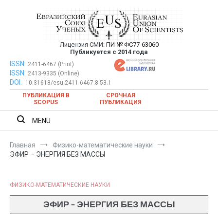
Перейти
к
содержимому
Лицензия СМИ:
ПИ № ФС77-63060
Евразийский Союз Ученых —
Публикуется с 2014 года
публикация научных статей в
ISSN:
Евразийский Союз Ученых — публикация научных статей в
2411-6467 (Print)
ISSN:
2413-9335 (Online)
ежемесячном научном журнале
ежемесячном научном журнале
DOI:
10.31618/esu.2411-6467.8.53.1
ПУБЛИКАЦИЯ В
СРОЧНАЯ
SCOPUS
ПУБЛИКАЦИЯ
MENU
Главная
Физико-математические науки
ЭФИР – ЭНЕРГИЯ БЕЗ МАССЫ
ФИЗИКО-МАТЕМАТИЧЕСКИЕ НАУКИ
ЭФИР – ЭНЕРГИЯ БЕЗ МАССЫ