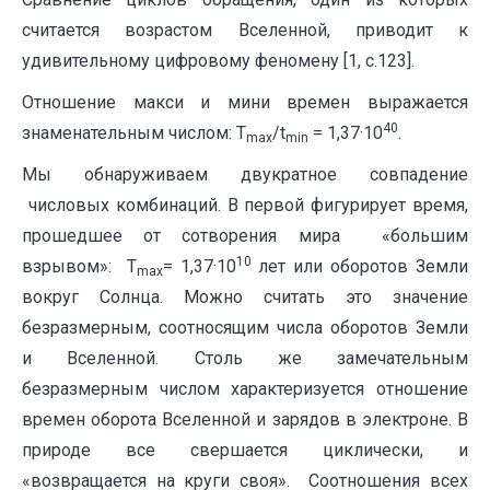
считается возрастом Вселенной, приводит к
удивительному цифровому феномену [1, с.123].
Отношение макси и мини времен выражается
40
знаменательным числом: T
/t
= 1,37·10
.
max
min
Мы обнаруживаем двукратное совпадение
числовых комбинаций. В первой фигурирует время,
прошедшее от сотворения мира «большим
10
взрывом»: T
= 1,37·10
лет или оборотов Земли
max
вокруг Солнца. Можно считать это значение
безразмерным, соотносящим числа оборотов Земли
и Вселенной. Столь же замечательным
безразмерным числом характеризуется отношение
времен оборота Вселенной и зарядов в электроне. В
природе все свершается циклически, и
«возвращается на круги своя». Соотношения всех