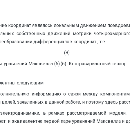
е координат являлось локальным движением псевдоевкл
льных собственных движений метрики четырехмерного 
реобразований дифференциалов координат , т.е.
(8)
внений Максвелла (5),(6). Контравариантный тензор в
валентны следующим
олнительную информацию о связи между компонентами 
целей, заявленных в данной работе, и поэтому здесь рассм
 электродинамики, в рамках рассматриваемой модели,
т и эквивалентна первой паре уравнений Максвелла и доп