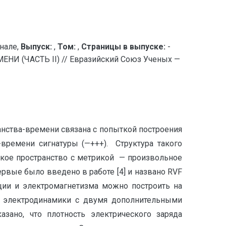
нале,
Выпуск:
,
Том:
,
Страницы в выпуске:
-
(ЧАСТЬ II) // Евразийский Союз Ученых —
анства-времени связана с попыткой построения
времени сигнатуры (—+++). Структура такого
 Такое пространство c метрикой — произвольное
вые было введено в работе [4] и названо RVF
ции и электромагнетизма можно построить на
ли электродинамики с двумя дополнительными
азано, что плотность электрического заряда