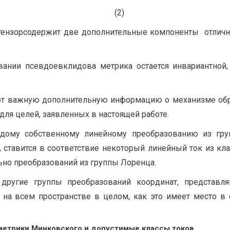
(2)
тензорсодержит две дополнительные компоненты отличные
вании псевдоевклидова метрика остается инвариантной,
т важную дополнительную информацию о механизме образ
ля целей, заявленных в настоящей работе.
ждому собственному линейному преобразованию из гру
ставится в соответствие некоторый линейный ток из кл
льно преобразований из группы Лоренца.
о другие группы преобразований координат, представ
на всем пространстве в целом, как это имеет место в с
етрики Минковского и допустимые классы токов.