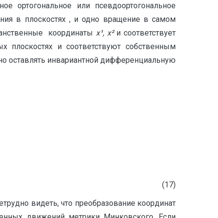
ное ортогональное или псевдоортогональное
ния в плоскостях , и одно вращение в самом
транственные координаты
x¹, x²
и соответствует
х плоскостях и соответствуют собственным
но оставлять инвариантной дифференциальную
(17)
Нетрудно видеть, что преобразование координат
твенных движений метрики Минковского. Если