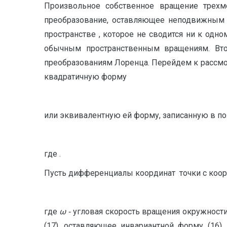
Произвольное собственное вращение трехме
преобразование, оставляющее неподвижным н
пространстве , которое не сводится ни к о
обычным пространственным вращениям. Вто
преобразованиям Лоренца. Перейдем к рассм
квадратичную форму
или эквивалентную ей форму, записанную в п
где .
Пусть дифференциалы координат
точки с коо
где
ω
‑ угловая скорость вращения окружност
(17), оставляющее инвариантной форму (16)