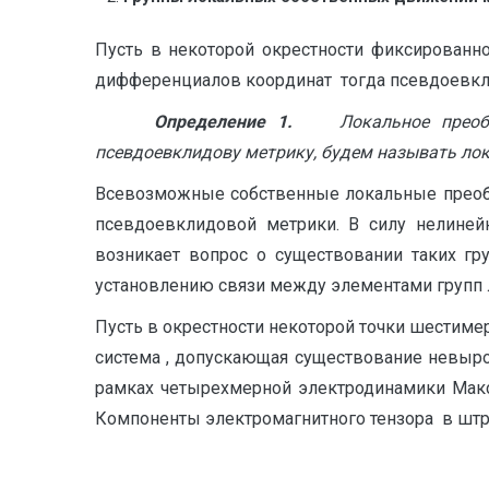
Пусть в некоторой окрестности фиксированн
дифференциалов координат тогда псевдоевклид
Определение 1.
Локальное преоб
псевдоевклидову метрику, будем называть л
Всевозможные собственные локальные преобр
псевдоевклидовой метрики. В силу нелинейн
возникает вопрос о существовании таких гр
установлению связи между элементами групп
Пусть в окрестности некоторой точки шестиме
система , допускающая существование невыро
рамках четырехмерной электродинамики Макс
Компоненты электромагнитного тензора в шт