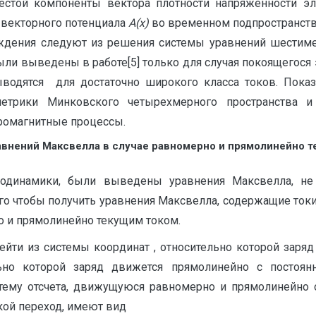
естой компоненты вектора плотности напряженности эл
 векторного потенциала
A
(x)
во временном подпространстве
рждения следуют из решения системы уравнений шести
ыли выведены в работе[5] только для случая покоящегося 
одятся для достаточно широкого класса токов. Показ
етрики Минковского четырехмерного пространства и 
ромагнитные процессы.
внений Максвелла в случае равномерно и прямолинейно т
родинамики, были выведены уравнения Максвелла, не
го чтобы получить уравнения Максвелла, содержащие токи
о и прямолинейно текущим током.
ейти из системы координат , относительно которой заря
льно которой заряд движется прямолинейно с постоянн
тему отсчета, движущуюся равномерно и прямолинейно от
ой переход, имеют вид