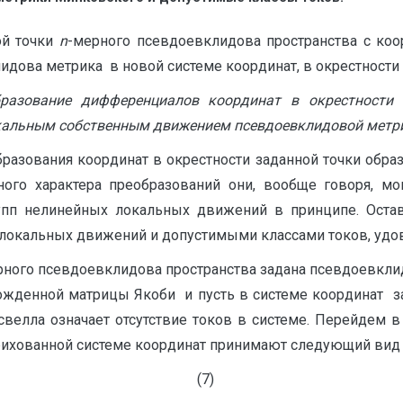
ой точки
n
-мерного псевдоевклидова пространства с ко
ова метрика в новой системе координат, в окрестности 
разование дифференциалов координат в окрестности 
окальным собственным движением псевдоевклидовой метр
азования координат в окрестности заданной точки обра
ого характера преобразований они, вообще говоря, мог
упп нелинейных локальных движений в принципе. Остав
 локальных движений и допустимыми классами токов, уд
рного псевдоевклидова пространства задана псевдоевкли
жденной матрицы Якоби и пусть в системе координат зада
велла означает отсутствие токов в системе. Перейдем в
рихованной системе координат принимают следующий вид
(7)