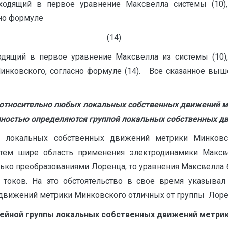
входящий в первое уравнение Максвелла системы (10)
сно формуле
(14)
одящий в первое уравнение Максвелла из системы (10)
инковского, согласно формуле (14). Все сказанное вы
относительно любых локальных собственных движений ме
ностью определяются группой локальных собственных д
а локальных собственных движений метрики Минковск
ем шире область применения электродинамики Максве
ько преобразованиями Лоренца, то уравнения Максвелла
токов. На это обстоятельство в свое время указывал
движений метрики Минковского отличных от группы Лоре
нейной группы локальных собственных движений метрик