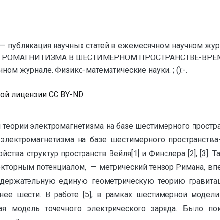
— публикация научных статей в ежемесячном научном жур
ТРОМАГНИТИЗМА В ШЕСТИМЕРНОМ ПРОСТРАНСТВЕ-ВРЕМЕНИ 
ом журнале. Физико-математические науки. ; ():-.
ной лицензии CC BY-ND
й теории электромагнетизма на базе шестимерного простр
 электромагнетизма на базе шестимерного пространства-
йства структур пространств Вейля[1] и Финслера [2], [3].
кторным потенциалом, — метрический тензор Римана, впер
содержательную единую геометрическую теорию гравита
нее шести. В работе [5], в рамках шестимерной моде
я модель точечного электрического заряда. Было пок