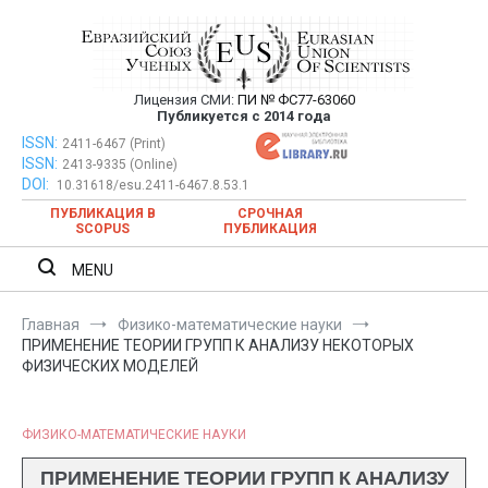
Перейти
к
содержимому
Лицензия СМИ:
ПИ № ФС77-63060
Евразийский Союз Ученых —
Публикуется с 2014 года
публикация научных статей в
ISSN:
Евразийский Союз Ученых — публикация научных статей в
2411-6467 (Print)
ISSN:
2413-9335 (Online)
ежемесячном научном журнале
ежемесячном научном журнале
DOI:
10.31618/esu.2411-6467.8.53.1
ПУБЛИКАЦИЯ В
СРОЧНАЯ
SCOPUS
ПУБЛИКАЦИЯ
MENU
Главная
Физико-математические науки
ПРИМЕНЕНИЕ ТЕОРИИ ГРУПП К АНАЛИЗУ НЕКОТОРЫХ
ФИЗИЧЕСКИХ МОДЕЛЕЙ
ФИЗИКО-МАТЕМАТИЧЕСКИЕ НАУКИ
ПРИМЕНЕНИЕ ТЕОРИИ ГРУПП К АНАЛИЗУ