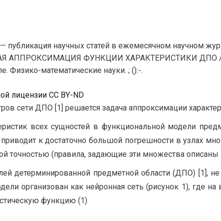
— публикация научных статей в ежемесячном научном жур
Я АППРОКСИМАЦИЯ ФУНКЦИИ ХАРАКТЕРИСТИКИ ДПО // Ев
 Физико-математические науки. ; ():-.
ной лицензии CC BY-ND
ров сети ДПО [1] решается задача аппроксимации характ
еристик всех сущностей в функциональной модели предме
приводит к достаточно большой погрешности в узлах мн
ой точностью (правила, задающие эти множества описаны в 
й детерминированной предметной области (ДПО) [1], не 
ли организован как нейронная сеть (рисунок 1), где на 
истическую функцию (1)