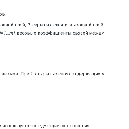
ов.
одной слой, 2 скрытых слоя и выходной слой.
j
=1…
m
)
, весовые коэффициенты связей между
линомов. При 2-х скрытых слоях, содержащих
n
в используются следующие соотношения: