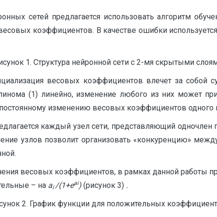
онных сетей предлагается использовать алгоритм обучен
весовых коэффициентов. В качестве ошибки используетс
исунок 1. Структура нейронной сети с 2-мя скрытыми слоям
ициализация весовых коэффициентов влечет за собой су
линома (1) линейно, изменение любого из них может пр
остоянному изменению весовых коэффициентов одного из
редлагается каждый узел сети, представляющий одночле
ление узлов позволит организовать «конкуренцию» между 
ной.
ения весовых коэффициентов, в рамках данной работы п
ai
ательные – на
a
/(1+
e
)
(рисунок 3)
.
i
сунок 2. График функции для положительных коэффициент