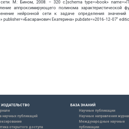
е сети. М.: Бином, 2008. – 320 с.[schema type=»book»
ление аппроксимирующего полинома характеристической фу
енение нейронной сети к задаче определения значений 
publisher=»Басаранович Екатерина» pubdate=»2016-12-07″ editio
 ИЗДАТЕЛЬСТВО
БАЗА ЗНАНИЙ
рнале
Научные публикации
а научных публикаций
Научные направления журна
ексирование
Международные научные
тика открытого доступа
публикации