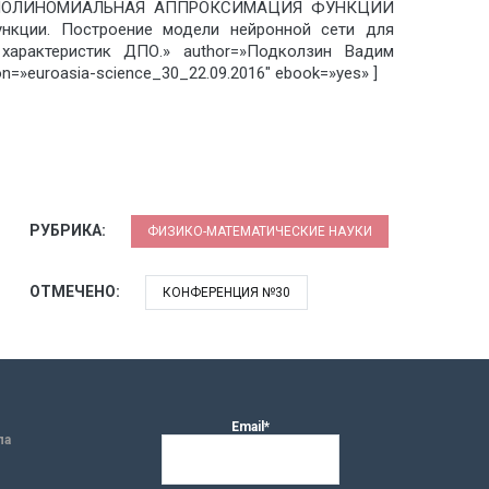
 name=»ПОЛИНОМИАЛЬНАЯ АППРОКСИМАЦИЯ ФУНКЦИИ
нкции. Построение модели нейронной сети для
характеристик ДПО.» author=»Подколзин Вадим
n=»euroasia-science_30_22.09.2016″ ebook=»yes» ]
РУБРИКА:
ФИЗИКО-МАТЕМАТИЧЕСКИЕ НАУКИ
ОТМЕЧЕНО:
КОНФЕРЕНЦИЯ №30
Email*
ла