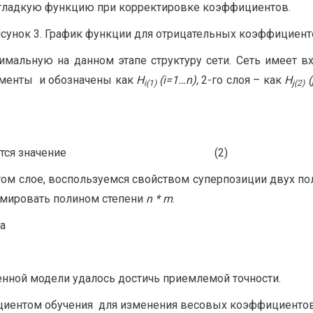
 гладкую функцию при корректировке коэффициентов.
сунок 3. График функции для отрицательных коэффициент
мальную на данном этапе структуру сети. Сеть имеет вх
ементы и обозначены как
H
(
i
=1…
n
),
2-го слоя – как
H
(
i
(1)
j
(2)
го слоя подается значение (2)
ом слое, воспользуемся свойством суперпозиции двух по
имировать полином степени
n
*
m
.
а
нной модели удалось достичь приемлемой точности.
ициентом обучения для изменения весовых коэффициенто