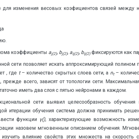
8) для изменения весовых коэфициентов связей между 
да
ию.
инома коэффициенты
a
,
b
, a
, b
фиксируются как пар
j(2)
j(2)
ij(2)
ij(2)
нной сети позволяет искать аппроксимирующий полином 
ает
,
где
t
– количество скрытых слоев сети, а
n
– количес
t
прежде всего, зависят от топологии сети. Максимальная
таточно иметь два слоя с пятью нейронами в каждом.
кциональной сети выявил целесообразность обучения 
ждой итерации обучения система должна принимать реше
 ввести функции
γ()
, характеризующие возможность изм
рации назовем мгновенным описанием обучения. Мгнов
м изучить влияние свойств этих множеств на скорость с