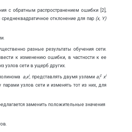
ия с обратным распространением ошибки [2],
я среднеквадратичное отклонение для пар
(
x, Y)
и.
щественно разные результаты обучения сети.
ивести к изменению ошибки, в частности к ее
 узлов сети в ущерб других.
i
¢
i
н полинома
a
x
, представлять двумя узлами
a
x
i
i
парами узлов сети и изменять тот из них, для
редлагается заменить положительные значения
ов.