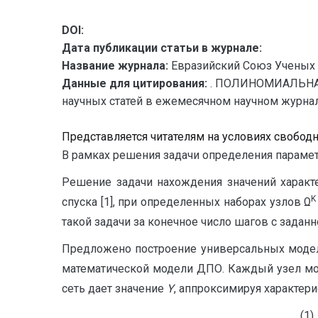
DOI:
Дата публикации статьи в журнале:
Название журнала:
Евразийский Союз Ученых 
Данные для цитирования:
. ПОЛИНОМИАЛЬНА
научных статей в ежемесячном научном журнале.
Представляется читателям на условиях свобод
В рамках решения задачи определения парамет
Решение задачи нахождения значений характ
K
спуска [1], при определенных наборах узлов Ω
такой задачи за конечное число шагов с заданн
Предложено построение универсальных моделе
математической модели ДПО. Каждый узел моде
сеть дает значение
Y
, аппроксимируя характер
(1)