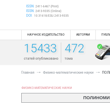
Перейти
ISSN:
к
2411-6467 (Print)
ISSN:
содержимому
2413-9335 (Online)
DOI:
10.31618/ESU.2413-9335
НАУЧНОЕ ИЗДАТЕЛЬСТВО
АВТОРАМ
ПУБЛ
15433
472
статей опубликовано
тома
Главная
Физико-математические науки
ПОЛ
ФИЗИКО-МАТЕМАТИЧЕСКИЕ НАУКИ
ПОЛИНОМИА