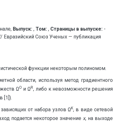
нале,
Выпуск:
,
Том:
,
Страницы в выпуске:
-
разийский Союз Ученых — публикация
еристической функции некоторым полиномом.
тной области, используя метод градиентного
O
R
ожеств Ω
и Ω
, либо к невозможности решения
[1]).
K
зависящих от набора узлов Ω
, в виде сетевой
вход подается некоторое значение
x
, на выходе