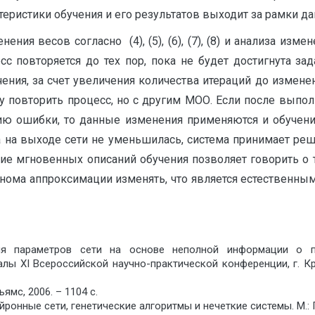
еристики обучения и его результатов выходит за рамки да
ния весов согласно (4), (5), (6), (7), (8) и анализа из
есс повторяется до тех пор, пока не будет достигнута з
ения, за счет увеличения количества итераций до измен
у повторить процесс, но с другим МОО. Если после выпо
ю ошибки, то данные изменения применяются и обучени
а на выходе сети не уменьшилась, система принимает р
ние мгновенных описаний обучения позволяет говорить о т
нома аппроксимации изменять, что является естественным
ция параметров сети на основе неполной информации о 
алы XI Всероссийской научно-практической конференции, г. 
ямс, 2006. – 1104 с.
йронные сети, генетические алгоритмы и нечеткие системы. М.: Г