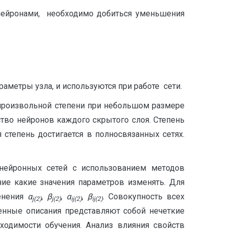
нейронами, необходимо добиться уменьшения
аметры узла, и используются при работе сети.
произвольной степени при небольшом размере
тво нейронов каждого скрытого слоя. Степень
 степень достигается в полносвязанных сетях.
нейронных сетей с использованием методов
ние какие значения параметров изменять. Для
енения
α
,
β
,
α
,
β
. Совокупность всех
j
(2)
j
(2)
ij
(2)
ij
(2)
енные описания представляют собой нечеткие
ходимости обучения. Анализ влияния свойств