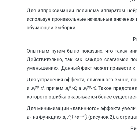
Для аппроксимации полинома аппаратом нейр
используя произвольные начальные значения 
обучающей выборки.
Р
Опытным путем было показано, что такая ин
Действительно, так как каждое слагаемое по
уменьшению. Данный факт может привести к п
Для устранения эффекта, описанного выше, п
¢
¢
i
¢
¢¢
и
a
x
, причем
a
>0
, а
a
<0
. Такое представ
i
i
i
которого ошибка оказывается более существен
Для минимизации «лавинного» эффекта увелич
ai
a
на функцию
a
/(1+
e
—
)
(рисунок 2), а отриц
i
i
Ри