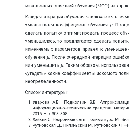
мгновенных описаний обучения (МОО) на характ
Каждая итерация обучения заключается в измене
уменьшается коэффициент обучения
µ
. Проц
сделать попытку оптимизировать процесс обуч
уменьшилась, то предлагается сделать попытк
изменяемых параметров привел к уменьшени
обучения
µ
. После очередной итерации ошибк
или уменьшить
µ
. Таким образом, использова
«угадать» какие коэффициенты искомого поли
неопределенности.
Список литературы:
Уварова А.В., Подколзин В.В. Аппроксима
информационно-технические средства: матери
2015. – с. 303-308.
Хайкин С. Нейронные сети. Полный курс. М.: Виль
Рутковская Д., Пилиньский М., Рутковский Л. Не