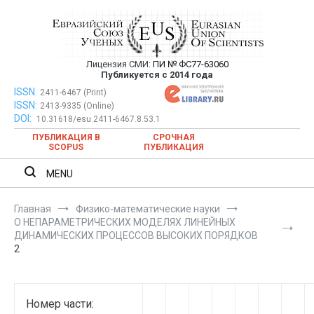
Перейти
к
содержимому
Лицензия СМИ:
ПИ № ФС77-63060
Евразийский Союз Ученых —
Публикуется с 2014 года
публикация научных статей в
ISSN:
Евразийский Союз Ученых — публикация научных статей в
2411-6467 (Print)
ISSN:
2413-9335 (Online)
ежемесячном научном журнале
ежемесячном научном журнале
DOI:
10.31618/esu.2411-6467.8.53.1
ПУБЛИКАЦИЯ В
СРОЧНАЯ
SCOPUS
ПУБЛИКАЦИЯ
MENU
Главная
Физико-математические науки
О НЕПАРАМЕТРИЧЕСКИХ МОДЕЛЯХ ЛИНЕЙНЫХ
ДИНАМИЧЕСКИХ ПРОЦЕССОВ ВЫСОКИХ ПОРЯДКОВ
2
Номер части: