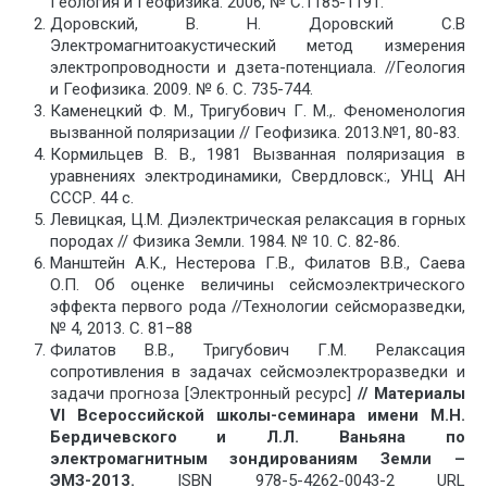
Геология и Геофизика. 2006, № C.1185-1191.
Доровский, В. Н. Доровский С.В
Электромагнитоакустический метод измерения
электропроводности и дзета-потенциала. //Геология
и Геофизика. 2009. № 6. С. 735-744.
Каменецкий Ф. М., Тригубович Г. М.,. Феноменология
вызванной поляризации // Геофизика. 2013.№1, 80-83.
Кормильцев В. В., 1981 Вызванная поляризация в
уравнениях электродинамики, Свердловск:, УНЦ АН
СССР. 44 с.
Левицкая, Ц.М. Диэлектрическая релаксация в горных
породах // Физика Земли. 1984. № 10. С. 82-86.
Манштейн А.К., Нестерова Г.В., Филатов В.В., Саева
О.П. Об оценке величины сейсмоэлектрического
эффекта первого рода //Технологии сейсморазведки,
№ 4, 2013. С. 81–88
Филатов В.В., Тригубович Г.М. Релаксация
сопротивления в задачах сейсмоэлектроразведки и
задачи прогноза [Электронный ресурс]
//
Материалы
VI Всероссийской школы-семинара имени М.Н.
Бердичевского и Л.Л. Ваньяна по
электромагнитным зондированиям Земли –
ЭМЗ-2013.
ISBN 978-5-4262-0043-2 URL