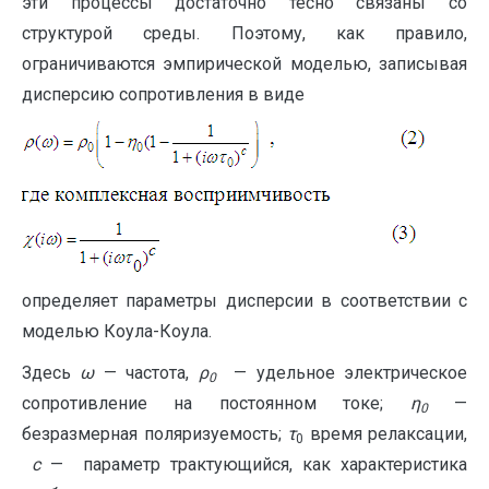
эти процессы достаточно тесно связаны со
структурой среды. Поэтому, как правило,
ограничиваются эмпирической моделью, записывая
дисперсию сопротивления в виде
определяет параметры дисперсии в соответствии с
моделью Коула-Коула.
Здесь
ω
— частота,
ρ
— удельное электрическое
0
сопротивление на постоянном токе;
η
—
0
безразмерная поляризуемость;
τ
время релаксации,
0
c
— параметр трактующийся, как характеристика