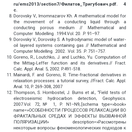
ru/ems2013/section7/Филатов_Тригубович.pdf. 4
с.
Dorovsky V., Imomnazarov Kh. A mathematical model for
the movement of a conducting liquid through a
conducting porous medium // Mathematical and
Computer Modelling. .1994.Vol. 20. .P. 91–97.
Dorovsky V., Dorovsky S. A hydrodynamic model of water-
oil layered systems containing gas // Mathematical and
Computer Modelling. .2002. .Vol. 35. .P. 751–757.
Goreno, R., Loutchko, J. and Luchko, Yu. Computation of
the Mittag-Leffer function and its derivatives.// Fract.
Calc. Appl. Anal. 5, 2002. P.491-518.
Mainardi, F. and Goreno, R. Time-fractional derivatives in
relaxation processes: a tutorial survey, //Fract. Calc. Appl.
Anal. 10, P. 269-308, 2007
Thompson, S. Hornbostel, J. Burns et al., “Field tests of
electroseismic hydrocarbon detection, Geophysics.
2007.Vol. 72,№ 1, P. N1–N9,.[schema type=»book»
name=»ОСОБЕННОСТИ ПРОЦЕССОВ РЕЛАКСАЦИИ ВО
ФРАКТАЛЬНЫХ СРЕДАХ И ЭФФЕКТЫ ВЫЗВАННОЙ
ПОЛЯРИЗАЦИИ» description=»Рассмотрены
некоторые вопросы феноменологических подходов к