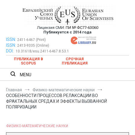
Перейти
к
содержимому
Лицензия СМИ:
ПИ № ФС77-63060
Евразийский Союз Ученых —
Публикуется с 2014 года
публикация научных статей в
ISSN:
Евразийский Союз Ученых — публикация научных статей в
2411-6467 (Print)
ISSN:
2413-9335 (Online)
ежемесячном научном журнале
ежемесячном научном журнале
DOI:
10.31618/esu.2411-6467.8.53.1
ПУБЛИКАЦИЯ В
СРОЧНАЯ
SCOPUS
ПУБЛИКАЦИЯ
MENU
Главная
Физико-математические науки
ОСОБЕННОСТИ ПРОЦЕССОВ РЕЛАКСАЦИИ ВО
ФРАКТАЛЬНЫХ СРЕДАХ И ЭФФЕКТЫ ВЫЗВАННОЙ
ПОЛЯРИЗАЦИИ
ФИЗИКО-МАТЕМАТИЧЕСКИЕ НАУКИ