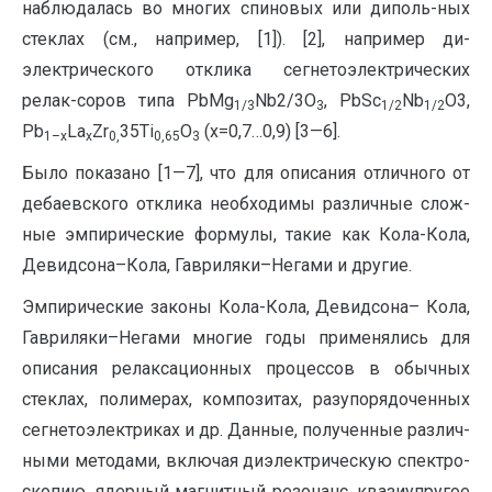
наблюдалась во многих спиновых или диполь-ных
стеклах (см., например, [1]). [2], например ди-
электрического отклика сегнетоэлектрических
релак-соров типа PbMg
Nb2/3O
, PbSc
Nb
O3,
1/3
3
1/2
1/2
Pb
La
Zr
35Ti
O
(x=0,7…0,9) [3—6].
1–
x
x
0,
0,65
3
Было показано [1—7], что для описания отличного от
дебаевского отклика необходимы различные слож-
ные эмпирические формулы, такие как Кола-Кола,
Девидсона–Кола, Гавриляки–Негами и другие.
Эмпирические законы Кола-Кола, Девидсона– Кола,
Гавриляки–Негами многие годы применялись для
описания релаксационных процессов в обычных
стеклах, полимерах, композитах, разупорядоченных
сегнетоэлектриках и др. Данные, полученные различ-
ными методами, включая диэлектрическую спектро-
скопию, ядерный магнитный резонанс, квазиупругое