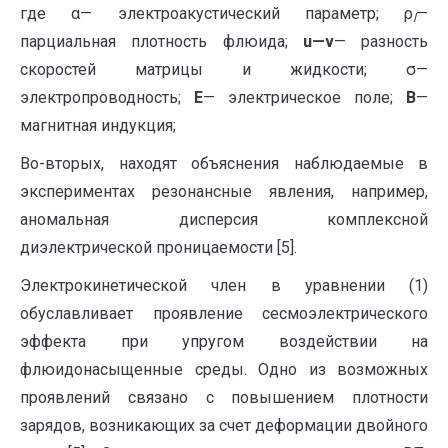
где α— электроакустический параметр; ρ
—
l
парциальная плотность флюида;
u
—
v
— разность
скоростей матрицы и жидкости; σ—
электропроводность;
E
— электрическое поле;
B
—
магнитная индукция;
Во-вторых, находят объяснения наблюдаемые в
экспериментах резонансные явления, например,
аномальная дисперсия комплексной
диэлектрической проницаемости [5].
Электрокинетической член в уравнении (1)
обуславливает проявление сесмоэлектрического
эффекта при упругом воздействии на
флюидонасыщенные среды. Одно из возможных
проявлений связано с повышением плотности
зарядов, возникающих за счет деформации двойного