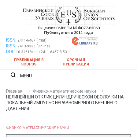
Перейти
к
содержимому
Лицензия СМИ:
ПИ № ФС77-63060
Евразийский Союз Ученых —
Публикуется с 2014 года
публикация научных статей в
ISSN:
Евразийский Союз Ученых — публикация научных статей в
2411-6467 (Print)
ISSN:
2413-9335 (Online)
ежемесячном научном журнале
ежемесячном научном журнале
DOI:
10.31618/esu.2411-6467.8.53.1
ПУБЛИКАЦИЯ В
СРОЧНАЯ
SCOPUS
ПУБЛИКАЦИЯ
MENU
Главная
Физико-математические науки
НЕЛИНЕЙНЫЙ ОТКЛИК ЦИЛИНДРИЧЕСКОЙ ОБОЛОЧКИ НА
ЛОКАЛЬНЫЙ ИМПУЛЬС НЕРАВНОМЕРНОГО ВНЕШНЕГО
ДАВЛЕНИЯ
ФИЗИКО-МАТЕМАТИЧЕСКИЕ НАУКИ