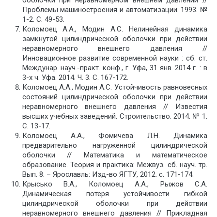
оболочки при неравномерном внешнем давлении //
Проблемы машиностроения и автоматизации. 1993. №
1-2. С. 49-53.
Коломоец А.А., Модин А.С. Нелинейная динамика
замкнутой цилиндрической оболочки при действии
неравномерного внешнего давления //
Инновационное развитие современной науки : сб. ст.
Междунар. науч.-практ. конф., г. Уфа, 31 янв. 2014 г. : в
3-х ч. Уфа. 2014. Ч. 3. С. 167-172.
Коломоец А.А., Модин А.С. Устойчивость равновесных
состояний цилиндрической оболочки при действии
неравномерного внешнего давления // Известия
высших учебных заведений. Строительство. 2014. № 1.
С. 13-17.
Коломоец А.А., Фомичева Л.Н. Динамика
предварительно нагруженной цилиндрической
оболочки // Математика и математическое
образование. Теория и практика: Межвуз. сб. науч. тр.
Вып. 8. – Ярославль: Изд-во ЯГТУ, 2012. с. 171-174.
Крысько В.А., Коломоец А.А., Рыжов С.А.
Динамическая потеря устойчивости гибкой
цилиндрической оболочки при действии
неравномерного внешнего давления // Прикладная