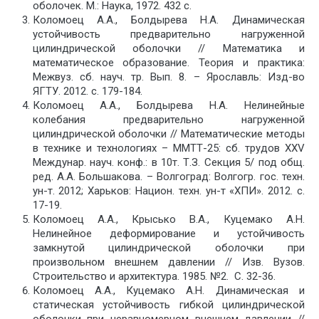
оболочек. М.: Наука, 1972. 432 с.
Коломоец А.А., Болдырева Н.А. Динамическая
устойчивость предварительно нагруженной
цилиндрической оболочки // Математика и
математическое образование. Теория и практика:
Межвуз. сб. науч. тр. Вып. 8. – Ярославль: Изд-во
ЯГТУ. 2012. с. 179-184.
Коломоец А.А., Болдырева Н.А. Нелинейные
колебания предварительно нагруженной
цилиндрической оболочки // Математические методы
в технике и технологиях – ММТТ-25: сб. трудов XXV
Междунар. науч. конф.: в 10т. Т.З. Секция 5/ под общ.
ред. А.А. Большакова. – Волгоград: Волгогр. гос. техн.
ун-т. 2012; Харьков: Национ. техн. ун-т «ХПИ». 2012. с.
17-19.
Коломоец А.А., Крысько В.А., Куцемако А.Н.
Нелинейное деформирование и устойчивость
замкнутой цилиндрической оболочки при
произвольном внешнем давлении // Изв. Вузов.
Строительство и архитектура. 1985. №2. С. 32-36.
Коломоец А.А., Куцемако А.Н. Динамическая и
статическая устойчивость гибкой цилиндрической