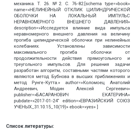
механика. Т. 26. №2. С. 76-82.[schema type=»book»
name=»НЕЛИНЕЙНЫЙ ОТКЛИК ЦИЛИНДРИЧЕСКОЙ
ОБОЛОЧКИ НА ЛОКАЛЬНЫЙ ИМПУЛЬС
НЕРАВНОМЕРНОГО ВНЕШНЕГО ДАВЛЕНИЯ»
description=»Исследуется влияние вида импульса
неравномерного внешнего давления на величину
прогиба цилиндрической оболочки при нелинейных
колебаниях. Установлены зависимости
максимального прогиба оболочки от
продолжительности действия прямоугольного и
треугольного импульсов. Для решения задачи
разработан алгоритм, составными частями которого
являются метод Бубнова в высших приближениях и
метод Рунге-Кутта.» author=»Коломоец Анатолий
Андреевич, Модин Алексей Сергеевич»
publisher=»БАСАРАНОВИЧ ЕКАТЕРИНА»
pubdate=»2017-01-24″ edition=»ЕВРАЗИЙСКИЙ СОЮЗ
УЧЕНЫХ_31.10.15_10(19)» ebook=»yes» ]
Список литературы: