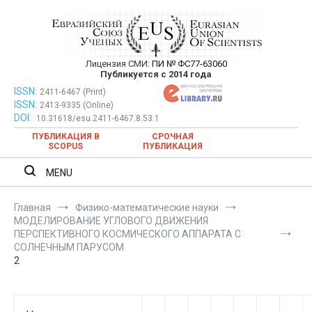
Перейти
к
содержимому
Лицензия СМИ:
ПИ № ФС77-63060
Евразийский Союз Ученых —
Публикуется с 2014 года
публикация научных статей в
ISSN:
Евразийский Союз Ученых — публикация научных статей в
2411-6467 (Print)
ISSN:
2413-9335 (Online)
ежемесячном научном журнале
ежемесячном научном журнале
DOI:
10.31618/esu.2411-6467.8.53.1
ПУБЛИКАЦИЯ В
СРОЧНАЯ
SCOPUS
ПУБЛИКАЦИЯ
MENU
Главная
Физико-математические науки
МОДЕЛИРОВАНИЕ УГЛОВОГО ДВИЖЕНИЯ
ПЕРСПЕКТИВНОГО КОСМИЧЕСКОГО АППАРАТА С
СОЛНЕЧНЫМ ПАРУСОМ
2