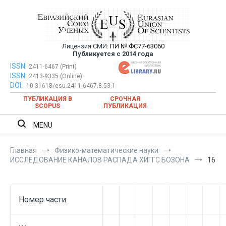
Перейти
к
содержимому
Лицензия СМИ:
ПИ № ФС77-63060
Евразийский Союз Ученых —
Публикуется с 2014 года
публикация научных статей в
ISSN:
Евразийский Союз Ученых — публикация научных статей в
2411-6467 (Print)
ISSN:
2413-9335 (Online)
ежемесячном научном журнале
ежемесячном научном журнале
DOI:
10.31618/esu.2411-6467.8.53.1
ПУБЛИКАЦИЯ В
СРОЧНАЯ
SCOPUS
ПУБЛИКАЦИЯ
MENU
Главная
Физико-математические науки
ИССЛЕДОВАНИЕ КАНАЛОВ РАСПАДА ХИГГС БОЗОНА
16
Номер части: