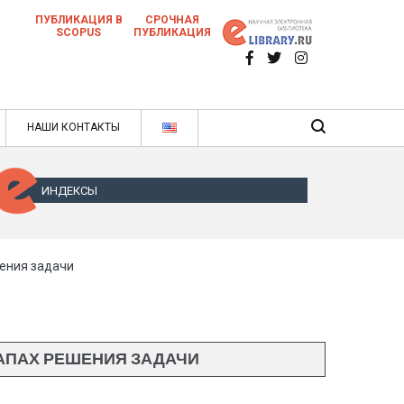
ПУБЛИКАЦИЯ В
СРОЧНАЯ
SCOPUS
ПУБЛИКАЦИЯ
 научных статей в ежемесячном научном
нале
ячном научном журнале
НАШИ КОНТАКТЫ
ИНДЕКСЫ
ения задачи
АПАХ РЕШЕНИЯ ЗАДАЧИ