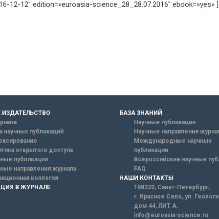
6-12-12″ edition=»euroasia-science_28_28.07.2016″ ebook=»yes» ]
 ИЗДАТЕЛЬСТВО
БАЗА ЗНАНИЙ
рнале
Научные публикации
а научных публикаций
Научные направления журна
ексирование
Международные научные
тика открытого доступа
публикации
ные публикации
Всероссийские научные пуб
ные направления журнала
FAQ
кционная коллегия
НАШИ КОНТАКТЫ
ЦИЯ В ЖУРНАЛЕ
198320, Санкт-Петербург,
г. Красное Село, ул. Геолог
дом 44, ЛИТ А.
info@euroasia-science.ru