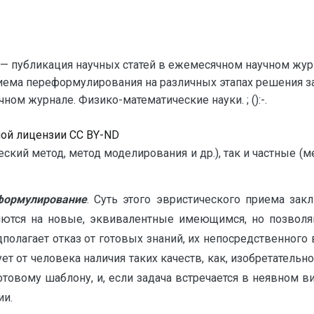
— публикация научных статей в ежемесячном научном жур
иема переформулирования на различных этапах решения з
ом журнале. Физико-математические науки. ; ():-.
ной лицензии CC BY-ND
ский метод, метод моделирования и др.), так и частные (
формулирование
. Суть этого эвристического приема закл
яются на новые, эквивалентные имеющимся, но позволя
дполагает отказ от готовых знаний, их непосредственног
ет от человека наличия таких качеств, как, изобретательн
товому шаблону, и, если задача встречается в неявном в
ии.