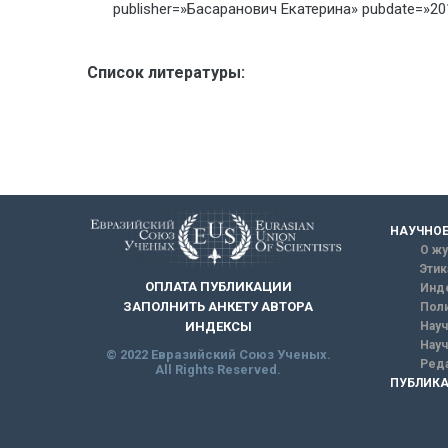
publisher=»Басаранович Екатерина» pubdate=»201
Список литературы:
НАУЧНОЕ
О жу
Этик
ОПЛАТА ПУБЛИКАЦИИ
Инд
ЗАПОЛНИТЬ АНКЕТУ АВТОРА
Поли
Науч
ИНДЕКСЫ
Науч
© 2022 Евразийский Союз Ученых.
Реда
All Rights Reserved.
ПУБЛИКА