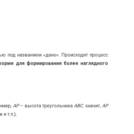
ью под названием «дано». Происходит процесс
форме для формирования более наглядного
ример,
АР
– высота треугольника
АВС
. значит,
АР
и т.п.);