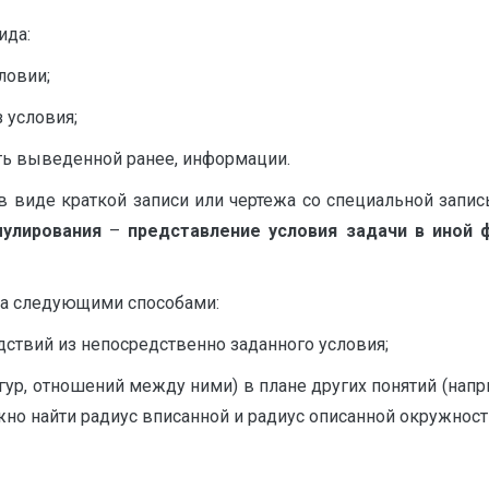
ида:
ловии;
 условия;
сть выведенной ранее, информации.
в виде краткой записи или чертежа со специальной запис
мулирования
–
представление условия задачи в иной 
на следующими способами:
дствий из непосредственно заданного условия;
ур, отношений между ними) в плане других понятий (нап
жно найти радиус вписанной и радиус описанной окружности 