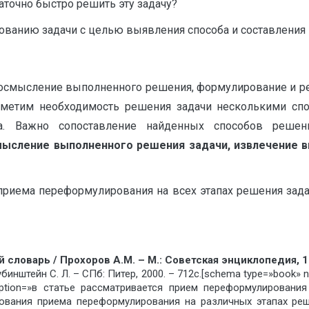
аточно быстро решить эту задачу?
анию задачи с целью выявления способа и составления 
осмысление выполненного решения, формулирование и ре
тметим необходимость решения задачи несколькими спос
та. Важно сопоставление найденных способов реше
ысление выполненного решения задачи, извлечение в
приема переформулирования на всех этапах решения зада
словарь / Прохоров А.М. – М.: Советская энциклопедия, 19
убинштейн С. Л. – СПб: Питер, 2000. – 712с.[schema type=»boo
iption=»в статье рассматривается прием переформулировани
ования приема переформулирования на различных этапах реш