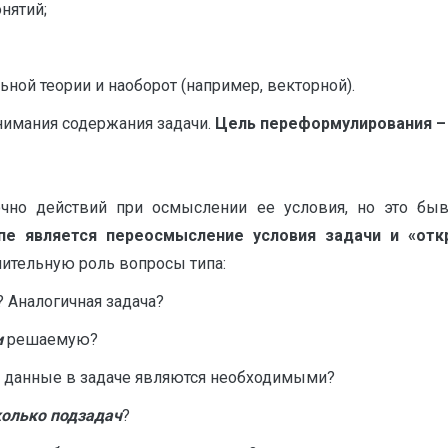
нятий;
ьной теории и наоборот (например, векторной).
нимания содержания задачи.
Цель переформулирования – 
точно действий при осмыслении ее условия, но это бы
апе является
переосмысление условия задачи и
«отк
чительную роль вопросы типа:
? Аналогичная задача?
и
решаемую?
и данные в задаче являются необходимыми?
колько подзадач
?