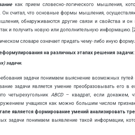
вание
как прием словесно-логического мышления, кот
й. Он считал, что основные формы мышления, осуществля
мышления, обнаруживаются другие связи и свойства и он 
так и получить новую или дополнительную информацию. [2,
ском словаре означает придать чему-либо иную формулиро
еформулирования на различных этапах решения задачи:
х) задачи.
требования задачи понимаем выяснение возможных путей 
вание задачи является умение преобразовывать его в е
 что четырехугольник
АВСD
– квадрат, если докажем, чт
оружением учащихся как можно большим числом признак
тапе является формирование умений анализировать тре
ных задачи понимаем выявление такой информации, кото