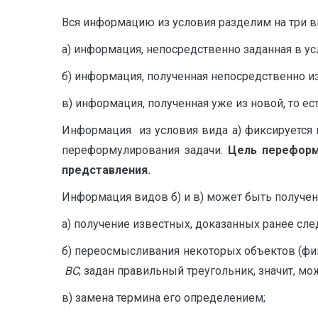
Вся информацию из условия разделим на три в
а) информация, непосредственно заданная в ус
б) информация, полученная непосредственно из
в) информация, полученная уже из новой, то е
Информация из условия вида а) фиксируется 
переформулирования задачи.
Цель перефор
представления.
Информация видов б) и в) может быть получе
а) получение известных, доказанных ранее сле
б) переосмысливания некоторых объектов (фиг
ВС
; задан правильный треугольник, значит, мо
в) замена термина его определением;