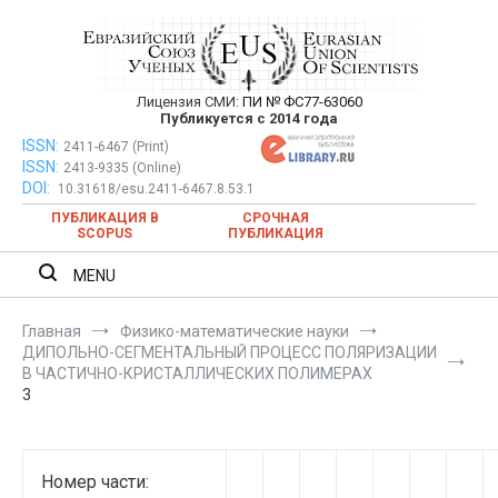
Перейти
к
содержимому
Лицензия СМИ:
ПИ № ФС77-63060
Евразийский Союз Ученых —
Публикуется с 2014 года
публикация научных статей в
ISSN:
Евразийский Союз Ученых — публикация научных статей в
2411-6467 (Print)
ISSN:
2413-9335 (Online)
ежемесячном научном журнале
ежемесячном научном журнале
DOI:
10.31618/esu.2411-6467.8.53.1
ПУБЛИКАЦИЯ В
СРОЧНАЯ
SCOPUS
ПУБЛИКАЦИЯ
MENU
Главная
Физико-математические науки
ДИПОЛЬНО-СЕГМЕНТАЛЬНЫЙ ПРОЦЕСС ПОЛЯРИЗАЦИИ
В ЧАСТИЧНО-КРИСТАЛЛИЧЕСКИХ ПОЛИМЕРАХ
3
Номер части: