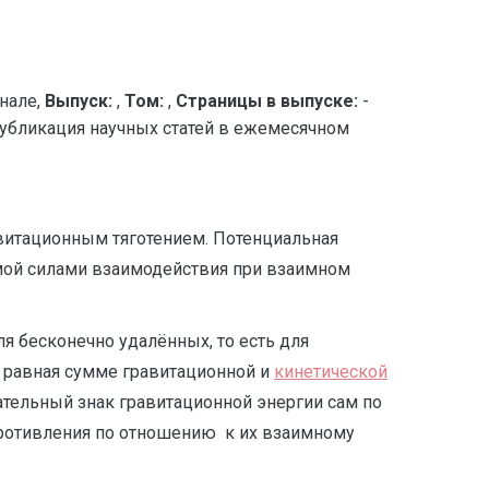
нале,
Выпуск:
,
Том:
,
Страницы в выпуске:
-
бликация научных статей в ежемесячном
авитационным тяготением. Потенциальная
емой силами взаимодействия при взаимном
ля бесконечно удалённых, то есть для
, равная сумме гравитационной и
кинетической
ательный знак гравитационной энергии сам по
опротивления по отношению к их взаимному