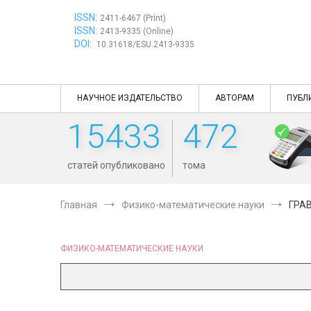
Перейти
ISSN:
к
2411-6467 (Print)
ISSN:
содержимому
2413-9335 (Online)
DOI:
10.31618/ESU.2413-9335
НАУЧНОЕ ИЗДАТЕЛЬСТВО
АВТОРАМ
ПУБЛ
15433
472
статей опубликовано
тома
Главная
Физико-математические науки
ГРА
ФИЗИКО-МАТЕМАТИЧЕСКИЕ НАУКИ