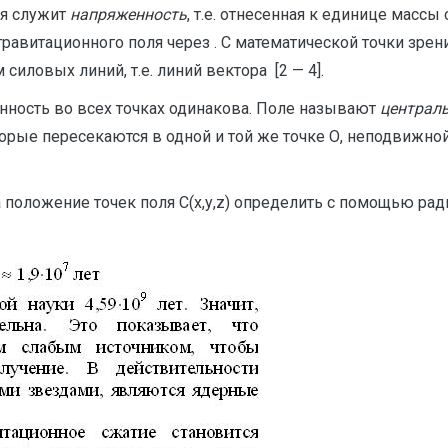
ля служит
напряженность
, т.е. отнесенная к единице масс
гравитационного поля через . С математической точки зре
иловых линий, т.е. линий вектора [2 — 4].
енность во всех точках одинакова. Поле называют
централ
орые пересекаются в одной и той же точке О, неподвижно
а положение точек поля С(х,у,z) определить с помощью рад