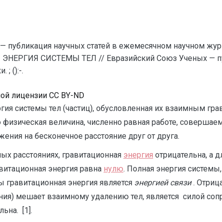
— публикация научных статей в ежемесячном научном жур
ЭНЕРГИЯ СИСТЕМЫ ТЕЛ // Евразийский Союз Ученых — пу
; ():-.
ной лицензии CC BY-ND
гия системы тел (частиц), обусловленная их взаимным гр
 физическая величина, численно равная работе, соверша
жения на бесконечное расстояние друг от друга.
ных расстояниях, гравитационная
энергия
отрицательна, а д
витационная энергия равна
нулю
. Полная энергия системы
мы гравитационная энергия является
энергией связи
. Отриц
отения) мешает взаимному удалению тел, является силой с
ьна. [1].