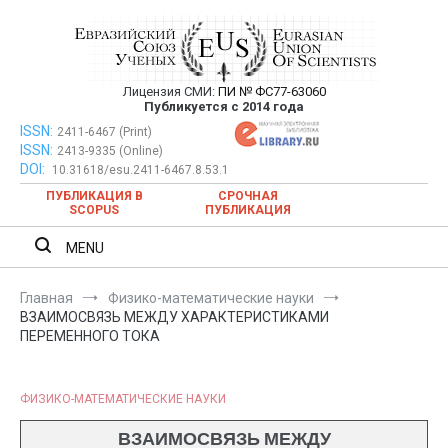
Перейти
к
содержимому
Лицензия СМИ:
ПИ № ФС77-63060
Евразийский Союз Ученых —
Публикуется с 2014 года
публикация научных статей в
ISSN:
Евразийский Союз Ученых — публикация научных статей в
2411-6467 (Print)
ISSN:
2413-9335 (Online)
ежемесячном научном журнале
ежемесячном научном журнале
DOI:
10.31618/esu.2411-6467.8.53.1
ПУБЛИКАЦИЯ В
СРОЧНАЯ
SCOPUS
ПУБЛИКАЦИЯ
MENU
Главная
Физико-математические науки
ВЗАИМОСВЯЗЬ МЕЖДУ ХАРАКТЕРИСТИКАМИ
ПЕРЕМЕННОГО ТОКА
ФИЗИКО-МАТЕМАТИЧЕСКИЕ НАУКИ
ВЗАИМОСВЯЗЬ МЕЖДУ