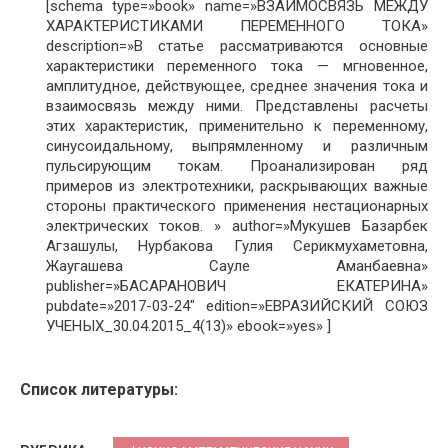
[schema type=»book» name=»ВЗАИМОСВЯЗЬ МЕЖДУ
ХАРАКТЕРИСТИКАМИ ПЕРЕМЕННОГО ТОКА»
description=»В статье рассматриваются основные
характеристики переменного тока — мгновенное,
амплитудное, действующее, среднее значения тока и
взаимосвязь между ними. Представлены расчеты
этих характеристик, применительно к переменному,
синусоидальному, выпрямленному и различным
пульсирующим токам. Проанализирован ряд
примеров из электротехники, раскрывающих важные
стороны практического применения нестационарных
электрических токов. » author=»Мукушев Базарбек
Агзашулы, Нурбакова Гулия Серикмухаметовна,
Жаугашева Сауле Аманбаевна»
publisher=»БАСАРАНОВИЧ ЕКАТЕРИНА»
pubdate=»2017-03-24″ edition=»ЕВРАЗИЙСКИЙ СОЮЗ
УЧЕНЫХ_30.04.2015_4(13)» ebook=»yes» ]
Список литературы: