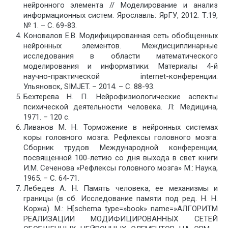
нейронного элемента // Моделирование и анализ
информационных систем. Ярославль: ЯрГУ, 2012. Т.19,
№ 1. – С. 69-83.
Коновалов Е.В. Модифицированная сеть обобщенных
нейронных элементов. Междисциплинарные
исследования в области математического
моделирования и информатики: Материалы 4-й
научно-практической internet-конференции.
Ульяновск, SIMJET. – 2014. – С. 88-93.
Бехтерева Н. П. Нейрофизиологические аспекты
психической деятельности человека. Л: Медицина,
1971. – 120 с.
Ливанов М. Н. Торможение в нейронных системах
коры головного мозга. Рефлексы головного мозга:
Сборник трудов Международной конференции,
посвященной 100-летию со дня выхода в свет книги
И.М. Сеченова «Рефлексы головного мозга» М.: Наука,
1965. – С. 64-71.
Лебедев А. Н. Память человека, ее механизмы и
границы (в сб. Исследование памяти под ред. Н. Н.
Коржа). М.: Н[schema type=»book» name=»АЛГОРИТМ
РЕАЛИЗАЦИИ МОДИФИЦИРОВАННЫХ СЕТЕЙ