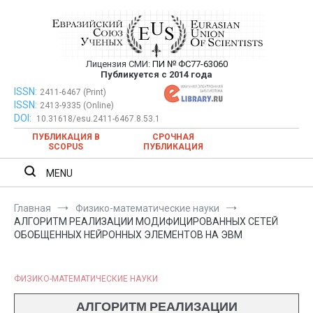
Перейти
к
содержимому
Лицензия СМИ:
ПИ № ФС77-63060
Евразийский Союз Ученых —
Публикуется с 2014 года
публикация научных статей в
ISSN:
Евразийский Союз Ученых — публикация научных статей в
2411-6467 (Print)
ISSN:
2413-9335 (Online)
ежемесячном научном журнале
ежемесячном научном журнале
DOI:
10.31618/esu.2411-6467.8.53.1
ПУБЛИКАЦИЯ В
СРОЧНАЯ
SCOPUS
ПУБЛИКАЦИЯ
MENU
Главная
Физико-математические науки
АЛГОРИТМ РЕАЛИЗАЦИИ МОДИФИЦИРОВАННЫХ СЕТЕЙ
ОБОБЩЕННЫХ НЕЙРОННЫХ ЭЛЕМЕНТОВ НА ЭВМ
ФИЗИКО-МАТЕМАТИЧЕСКИЕ НАУКИ
АЛГОРИТМ РЕАЛИЗАЦИИ