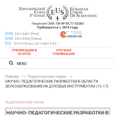
Перейти
к
содержимому
Лицензия СМИ:
ПИ № ФС77-63060
Евразийский Союз Ученых —
Публикуется с 2014 года
публикация научных статей в
ISSN:
Евразийский Союз Ученых — публикация научных статей в
2411-6467 (Print)
ISSN:
2413-9335 (Online)
ежемесячном научном журнале
ежемесячном научном журнале
DOI:
10.31618/esu.2411-6467.8.53.1
ПУБЛИКАЦИЯ В
СРОЧНАЯ
SCOPUS
ПУБЛИКАЦИЯ
MENU
Главная
Педагогические науки
НАУЧНО- ПЕДАГОГИЧЕСКИЕ РАЗРАБОТКИ В ОБЛАСТИ
ЗВУКООБРАЗОВАНИЯ НА ДУХОВЫХ ИНСТРУМЕНТАХ (15-17)
ПЕДАГОГИЧЕСКИЕ НАУКИ
НАУЧНО- ПЕДАГОГИЧЕСКИЕ РАЗРАБОТКИ В