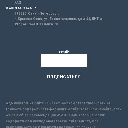
FAQ
НАШИ КОНТАКТЫ
198320, Санкт-Петербург,
г. Красное Село, ул. Геологическая, дом 44, ЛИТ А.
info@euroasia-science.ru
Email*
Администрация сайта не несет никакой ответственности за
точность содержания информации опубликованной на сайте, а так
же за любые рекомендации или мнения, которые могут
содержаться в исследовательских публикациях, и за
применимость её к конкретным лицам, по причине