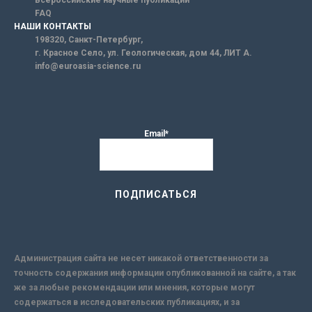
Всероссийские научные публикации
FAQ
НАШИ КОНТАКТЫ
198320, Санкт-Петербург,
г. Красное Село, ул. Геологическая, дом 44, ЛИТ А.
info@euroasia-science.ru
Email*
Администрация сайта не несет никакой ответственности за
точность содержания информации опубликованной на сайте, а так
же за любые рекомендации или мнения, которые могут
содержаться в исследовательских публикациях, и за