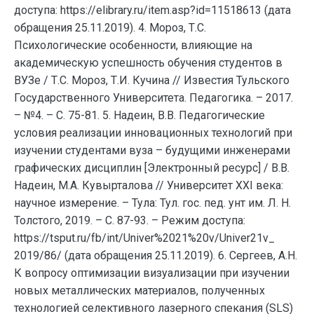
доступа: https://elibrary.ru/item.asp?id=11518613 (дата
обращения 25.11.2019). 4. Мороз, Т.С.
Психологические особенности, влияющие на
академическую успешность обучения студентов в
ВУЗе / Т.С. Мороз, Т.И. Кучина // Известия Тульского
Государственного Университета. Педагогика. – 2017.
– №4. – C. 75-81. 5. Надеин, В.В. Педагогические
условия реализации инновационных технологий при
изучении студентами вуза – будущими инженерами
графических дисциплин [Электронный ресурс] / В.В.
Надеин, М.А. Кувырталова // Университет XXI века:
научное измерение. – Тула: Тул. гос. пед. унт им. Л. Н.
Толстого, 2019. – С. 87-93. – Режим доступа:
https://tsput.ru/fb/int/Univer%2021%20v/Univer21v_
2019/86/ (дата обращения 25.11.2019). 6. Сергеев, А.Н.
К вопросу оптимизации визуализации при изучении
новых металлических материалов, полученных
технологией селективного лазерного спекания (SLS)