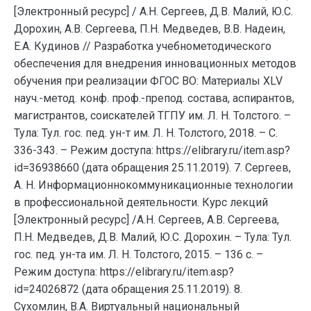
[Электронный ресурс] / А.Н. Сергеев, Д.В. Малий, Ю.С.
Дорохин, А.В. Сергеева, П.Н. Медведев, В.В. Надеин,
Е.А. Кудинов // Разработка учебнометодического
обеспечения для внедрения инновационных методов
обучения при реализации ФГОС ВО: Материалы XLV
науч.-метод. конф. проф.-препод. состава, аспирантов,
магистрантов, соискателей ТГПУ им. Л. Н. Толстого. –
Тула: Тул. гос. пед. ун-т им. Л. Н. Толстого, 2018. – С.
336-343. – Режим доступа: https://elibrary.ru/item.asp?
id=36938660 (дата обращения 25.11.2019). 7. Сергеев,
А. Н. Информационнокоммуникационные технологии
в профессиональной деятельности. Курс лекций
[Электронный ресурс] /А.Н. Сергеев, А.В. Сергеева,
П.Н. Медведев, Д.В. Малий, Ю.С. Дорохин. – Тула: Тул.
гос. пед. ун-та им. Л. Н. Толстого, 2015. – 136 с. –
Режим доступа: https://elibrary.ru/item.asp?
id=24026872 (дата обращения 25.11.2019). 8.
Сухомлин, В.А. Виртуальный национальный