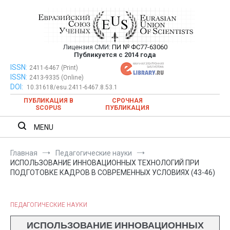
Перейти
к
содержимому
Лицензия СМИ:
ПИ № ФС77-63060
Евразийский Союз Ученых —
Публикуется с 2014 года
публикация научных статей в
ISSN:
Евразийский Союз Ученых — публикация научных статей в
2411-6467 (Print)
ISSN:
2413-9335 (Online)
ежемесячном научном журнале
ежемесячном научном журнале
DOI:
10.31618/esu.2411-6467.8.53.1
ПУБЛИКАЦИЯ В
СРОЧНАЯ
SCOPUS
ПУБЛИКАЦИЯ
MENU
Главная
Педагогические науки
ИСПОЛЬЗОВАНИЕ ИННОВАЦИОННЫХ ТЕХНОЛОГИЙ ПРИ
ПОДГОТОВКЕ КАДРОВ В СОВРЕМЕННЫХ УСЛОВИЯХ (43-46)
ПЕДАГОГИЧЕСКИЕ НАУКИ
ИСПОЛЬЗОВАНИЕ ИННОВАЦИОННЫХ