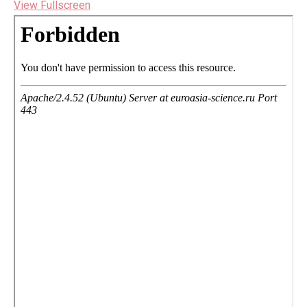
View Fullscreen
Перейти
к
содержимому
PDF