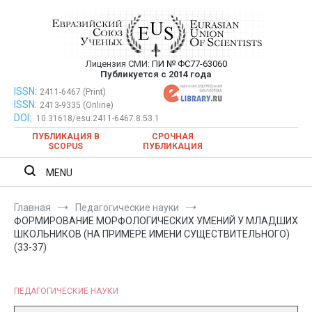
Перейти
к
содержимому
Лицензия СМИ:
ПИ № ФС77-63060
Евразийский Союз Ученых —
Публикуется с 2014 года
публикация научных статей в
ISSN:
Евразийский Союз Ученых — публикация научных статей в
2411-6467 (Print)
ISSN:
2413-9335 (Online)
ежемесячном научном журнале
ежемесячном научном журнале
DOI:
10.31618/esu.2411-6467.8.53.1
ПУБЛИКАЦИЯ В
СРОЧНАЯ
SCOPUS
ПУБЛИКАЦИЯ
MENU
Главная
Педагогические науки
ФОРМИРОВАНИЕ МОРФОЛОГИЧЕСКИХ УМЕНИЙ У МЛАДШИХ
ШКОЛЬНИКОВ (НА ПРИМЕРЕ ИМЕНИ СУЩЕСТВИТЕЛЬНОГО)
(33-37)
ПЕДАГОГИЧЕСКИЕ НАУКИ