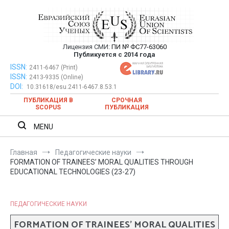
Перейти
к
содержимому
Лицензия СМИ:
ПИ № ФС77-63060
Евразийский Союз Ученых —
Публикуется с 2014 года
публикация научных статей в
ISSN:
Евразийский Союз Ученых — публикация научных статей в
2411-6467 (Print)
ISSN:
2413-9335 (Online)
ежемесячном научном журнале
ежемесячном научном журнале
DOI:
10.31618/esu.2411-6467.8.53.1
ПУБЛИКАЦИЯ В
СРОЧНАЯ
SCOPUS
ПУБЛИКАЦИЯ
MENU
Главная
Педагогические науки
FORMATION OF TRAINEES’ MORAL QUALITIES THROUGH
EDUCATIONAL TECHNOLOGIES (23-27)
ПЕДАГОГИЧЕСКИЕ НАУКИ
FORMATION OF TRAINEES’ MORAL QUALITIES