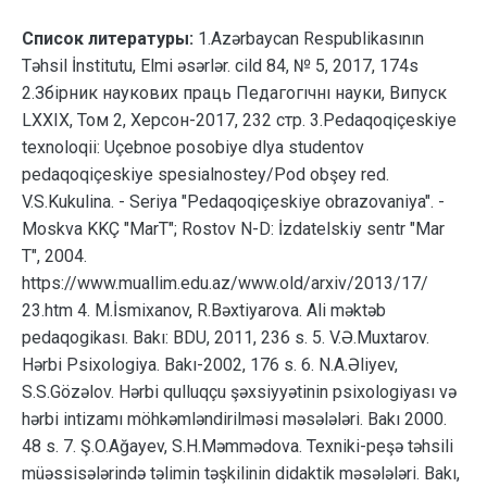
Список литературы:
1.Azərbaycan Respublikasının
Təhsil İnstitutu, Elmi əsərlər. cild 84, № 5, 2017, 174s
2.Збiрник наукових праць Педагогıчнı науки, Випуск
LXXIX, Том 2, Херсон-2017, 232 стр. 3.Pedaqoqiçeskiye
texnoloqii: Uçebnoe posobiye dlya studentov
pedaqoqiçeskiye spesialnostey/Pod obşey red.
V.S.Kukulina. - Seriya "Pedaqoqiçeskiye obrazovaniya". -
Moskva KKÇ "MarT"; Rostov N-D: İzdatelskiy sentr "Mar
T", 2004.
https://www.muallim.edu.az/www.old/arxiv/2013/17/
23.htm 4. M.İsmixanov, R.Bəxtiyarova. Ali məktəb
pedaqogikası. Bakı: BDU, 2011, 236 s. 5. V.Ə.Muxtarov.
Hərbi Psixologiya. Bakı-2002, 176 s. 6. N.A.Əliyev,
S.S.Gözəlov. Hərbi qulluqçu şəxsiyyətinin psixologiyası və
hərbi intizamı möhkəmləndirilməsi məsələləri. Bakı 2000.
48 s. 7. Ş.O.Ağayev, S.H.Məmmədova. Texniki-peşə təhsili
müəssisələrində təlimin təşkilinin didaktik məsələləri. Bakı,