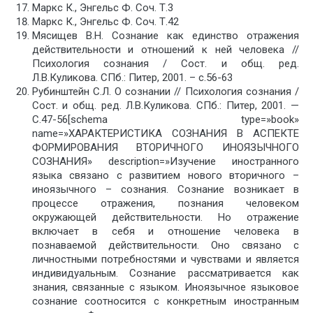
Маркс К., Энгельс Ф. Соч. Т.3
Маркс К., Энгельс Ф. Соч. Т.42
Мясищев В.Н. Сознание как единство отражения
действительности и отношений к ней человека //
Психология сознания / Сост. и общ. ред.
Л.В.Куликова. СПб.: Питер, 2001. – с.56-63
Рубинштейн С.Л. О сознании // Психология сознания /
Сост. и общ. ред. Л.В.Куликова. СПб.: Питер, 2001. —
С.47-56[schema type=»book»
name=»ХАРАКТЕРИСТИКА СОЗНАНИЯ В АСПЕКТЕ
ФОРМИРОВАНИЯ ВТОРИЧНОГО ИНОЯЗЫЧНОГО
СОЗНАНИЯ» description=»Изучение иностранного
языка связано с развитием нового вторичного –
иноязычного – сознания. Сознание возникает в
процессе отражения, познания человеком
окружающей действительности. Но отражение
включает в себя и отношение человека в
познаваемой действительности. Оно связано с
личностными потребностями и чувствами и является
индивидуальным. Сознание рассматривается как
знания, связанные с языком. Иноязычное языковое
сознание соотносится с конкретным иностранным