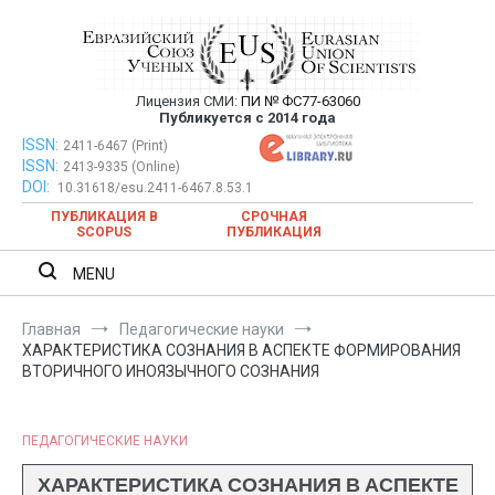
Перейти
к
содержимому
Лицензия СМИ:
ПИ № ФС77-63060
Евразийский Союз Ученых —
Публикуется с 2014 года
публикация научных статей в
ISSN:
Евразийский Союз Ученых — публикация научных статей в
2411-6467 (Print)
ISSN:
2413-9335 (Online)
ежемесячном научном журнале
ежемесячном научном журнале
DOI:
10.31618/esu.2411-6467.8.53.1
ПУБЛИКАЦИЯ В
СРОЧНАЯ
SCOPUS
ПУБЛИКАЦИЯ
MENU
Главная
Педагогические науки
ХАРАКТЕРИСТИКА СОЗНАНИЯ В АСПЕКТЕ ФОРМИРОВАНИЯ
ВТОРИЧНОГО ИНОЯЗЫЧНОГО СОЗНАНИЯ
ПЕДАГОГИЧЕСКИЕ НАУКИ
ХАРАКТЕРИСТИКА СОЗНАНИЯ В АСПЕКТЕ