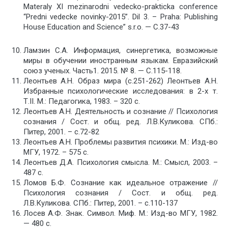
Materaly XI mezinarodni vedecko-prakticka conference
“Predni vedecke novinky-2015”. Dil 3. – Praha: Publishing
House Education and Science” s.r.o. — С.37-43
Ламзин С.А. Информация, синергетика, возможные
миры в обучении иностранным языкам. Евразийский
союз ученых. Часть1. 2015. № 8. — С.115-118.
Леонтьев А.Н. Образ мира (с.251-262) Леонтьев А.Н.
Избранные психологические исследования: в 2-х т.
Т.II. М.: Педагогика, 1983. – 320 с.
Леонтьев А.Н. Деятельность и сознание // Психология
сознания / Сост. и общ. ред. Л.В.Куликова. СПб.:
Питер, 2001. – с.72-82
Леонтьев А.Н. Проблемы развития психики. М.: Изд-во
МГУ, 1972. – 575 с.
Леонтьев Д.А. Психология смысла. М.: Смысл, 2003. –
487 с.
Ломов Б.Ф. Сознание как идеальное отражение //
Психология сознания / Сост. и общ. ред.
Л.В.Куликова. СПб.: Питер, 2001. – с.110-137
Лосев А.Ф. Знак. Символ. Миф. М.: Изд-во МГУ, 1982.
— 480 с.