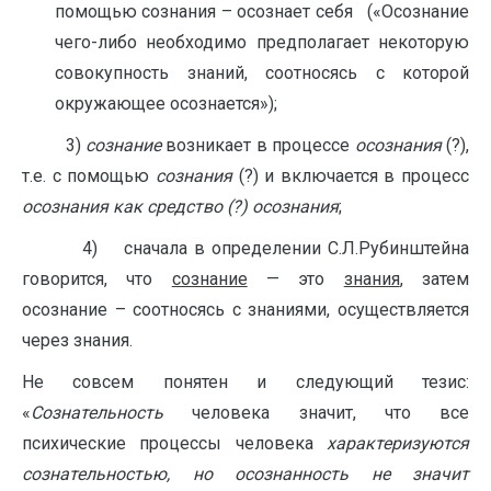
помощью сознания – осознает себя («Осознание
чего-либо необходимо предполагает некоторую
совокупность знаний, соотносясь с которой
окружающее осознается»);
3)
сознание
возникает в процессе
осознания
(?),
т.е. с помощью
сознания
(?) и включается в процесс
осознания как средство (?) осознания
;
4) сначала в определении С.Л.Рубинштейна
говорится, что
сознание
— это
знания
, затем
осознание – соотносясь с знаниями, осуществляется
через знания.
Не совсем понятен и следующий тезис:
«
Сознательность
человека значит, что все
психические про­цессы человека
характеризуются
сознательностью, но осо­знанность не значит