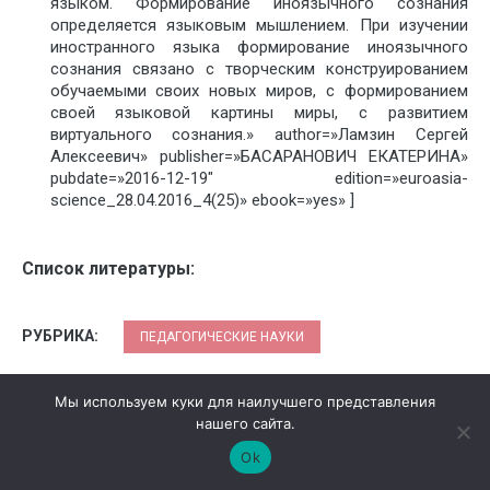
языком. Формирование иноязычного сознания
определяется языковым мышлением. При изучении
иностранного языка формирование иноязычного
сознания связано с творческим конструированием
обучаемыми своих новых миров, с формированием
своей языковой картины миры, с развитием
виртуального сознания.» author=»Ламзин Сергей
Алексеевич» publisher=»БАСАРАНОВИЧ ЕКАТЕРИНА»
pubdate=»2016-12-19″ edition=»euroasia-
science_28.04.2016_4(25)» ebook=»yes» ]
Список литературы:
РУБРИКА:
ПЕДАГОГИЧЕСКИЕ НАУКИ
ОТМЕЧЕНО:
КОНФЕРЕНЦИЯ №25
Мы используем куки для наилучшего представления
нашего сайта.
Ok