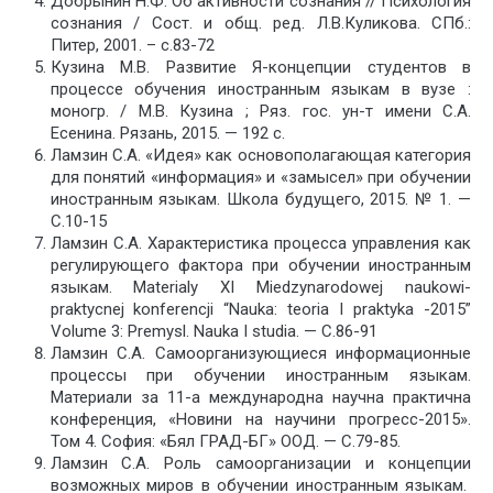
Добрынин Н.Ф. Об активности сознания // Психология
сознания / Сост. и общ. ред. Л.В.Куликова. СПб.:
Питер, 2001. – с.83-72
Кузина М.В. Развитие Я-концепции студентов в
процессе обучения иностранным языкам в вузе :
моногр. / М.В. Кузина ; Ряз. гос. ун-т имени С.А.
Есенина. Рязань, 2015. — 192 с.
Ламзин С.А. «Идея» как основополагающая категория
для понятий «информация» и «замысел» при обучении
иностранным языкам. Школа будущего, 2015. № 1. —
С.10-15
Ламзин С.А. Характеристика процесса управления как
регулирующего фактора при обучении иностранным
языкам. Materialy XI Miedzynarodowej naukowi-
praktycnej konferencji “Nauka: teoria I praktyka -2015”
Volume 3: Premysl. Nauka I studia. — С.86-91
Ламзин С.А. Самоорганизующиеся информационные
процессы при обучении иностранным языкам.
Материали за 11-а международна научна практична
конференция, «Новини на научини прогресс-2015».
Том 4. София: «Бял ГРАД-БГ» ООД. — С.79-85.
Ламзин С.А. Роль самоорганизации и концепции
возможных миров в обучении иностранным языкам.