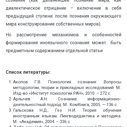
сознания (как дальнейшее познание мира, как
диалектическое отрицание – включение в себя
предыдущей ступени: после познания окружающего
мира конструирование собственных миров).
Но рассмотрение механизмов и особенностей
формирования иноязычного сознания может быть
предметным содержанием отдельной статьи
Список литературы:
Акопов Г.В. Психология сознания: Вопросы
методологии, теории и прикладных исследований. М.:
Изд-во «Институт психологии РАН», 2010. – 272 с.
Арлычев А.Н. Сознание: информационно-
деятельностный подход. М.: КомКнига, 2005. — 136 с.
Гальскова Н.Д., Гез Н.И. Теория обучения
иностранным языкам: Лингводидактика и методика.
М.: «Академия», 2004. – 336 с.