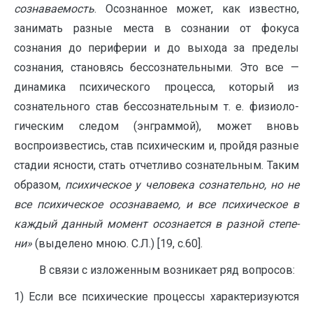
сознаваемость
. Осознанное может, как из­вестно,
занимать разные места в сознании от фокуса
сознания до периферии и до выхода за пределы
сознания, становясь бессознательными. Это все —
динамика психического процесса, который из
сознательного став бессознательным т. е. физиоло­
гическим следом (энграммой), может вновь
воспроизвестись, став психическим и, пройдя разные
стадии ясности, стать от­четливо сознательным. Таким
образом,
психическое у челове­ка сознательно, но не
все психическое осознаваемо, и все пси­хическое в
каждый данный момент осознается в разной степе­
ни»
(выделено мною. С.Л.) [19, с.60].
В связи с изложенным возникает ряд вопросов:
1) Если все психические процессы характеризуются