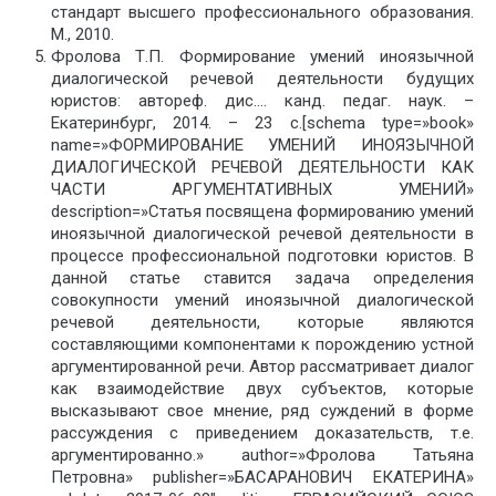
стандарт высшего профессионального образования.
М., 2010.
Фролова Т.П. Формирование умений иноязычной
диалогической речевой деятельности будущих
юристов: автореф. дис…. канд. педаг. наук. –
Екатеринбург, 2014. – 23 с.[schema type=»book»
name=»ФОРМИРОВАНИЕ УМЕНИЙ ИНОЯЗЫЧНОЙ
ДИАЛОГИЧЕСКОЙ РЕЧЕВОЙ ДЕЯТЕЛЬНОСТИ КАК
ЧАСТИ АРГУМЕНТАТИВНЫХ УМЕНИЙ»
description=»Статья посвящена формированию умений
иноязычной диалогической речевой деятельности в
процессе профессиональной подготовки юристов. В
данной статье ставится задача определения
совокупности умений иноязычной диалогической
речевой деятельности, которые являются
составляющими компонентами к порождению устной
аргументированной речи. Автор рассматривает диалог
как взаимодействие двух субъектов, которые
высказывают свое мнение, ряд суждений в форме
рассуждения с приведением доказательств, т.е.
аргументированно.» author=»Фролова Татьяна
Петровна» publisher=»БАСАРАНОВИЧ ЕКАТЕРИНА»