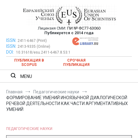
Перейти
к
содержимому
Лицензия СМИ:
ПИ № ФС77-63060
Евразийский Союз Ученых —
Публикуется с 2014 года
публикация научных статей в
ISSN:
Евразийский Союз Ученых — публикация научных статей в
2411-6467 (Print)
ISSN:
2413-9335 (Online)
ежемесячном научном журнале
ежемесячном научном журнале
DOI:
10.31618/esu.2411-6467.8.53.1
ПУБЛИКАЦИЯ В
СРОЧНАЯ
SCOPUS
ПУБЛИКАЦИЯ
MENU
Главная
Педагогические науки
ФОРМИРОВАНИЕ УМЕНИЙ ИНОЯЗЫЧНОЙ ДИАЛОГИЧЕСКОЙ
РЕЧЕВОЙ ДЕЯТЕЛЬНОСТИ КАК ЧАСТИ АРГУМЕНТАТИВНЫХ
УМЕНИЙ
ПЕДАГОГИЧЕСКИЕ НАУКИ