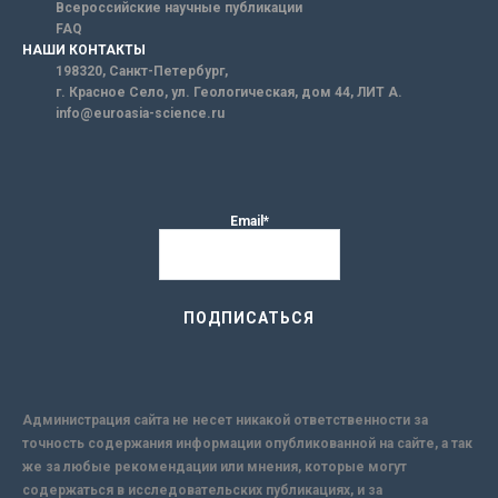
Всероссийские научные публикации
FAQ
НАШИ КОНТАКТЫ
198320, Санкт-Петербург,
г. Красное Село, ул. Геологическая, дом 44, ЛИТ А.
info@euroasia-science.ru
Email*
Администрация сайта не несет никакой ответственности за
точность содержания информации опубликованной на сайте, а так
же за любые рекомендации или мнения, которые могут
содержаться в исследовательских публикациях, и за