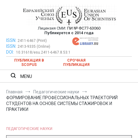
Перейти
к
содержимому
Лицензия СМИ:
ПИ № ФС77-63060
Евразийский Союз Ученых —
Публикуется с 2014 года
публикация научных статей в
ISSN:
Евразийский Союз Ученых — публикация научных статей в
2411-6467 (Print)
ISSN:
2413-9335 (Online)
ежемесячном научном журнале
ежемесячном научном журнале
DOI:
10.31618/esu.2411-6467.8.53.1
ПУБЛИКАЦИЯ В
СРОЧНАЯ
SCOPUS
ПУБЛИКАЦИЯ
MENU
Главная
Педагогические науки
ФОРМИРОВАНИЕ ПРОФЕССИОНАЛЬНЫХ ТРАЕКТОРИЙ
СТУДЕНТОВ НА ОСНОВЕ СИСТЕМЫ СТАЖИРОВОК И
ПРАКТИКИ
ПЕДАГОГИЧЕСКИЕ НАУКИ