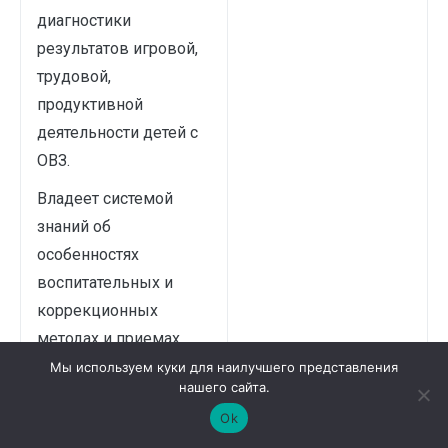
диагностики
результатов игровой,
трудовой,
продуктивной
деятельности детей с
ОВЗ.
Владеет системой
знаний об
особенностях
воспитательных и
коррекционных
методах и приемах
работы с детьми с
Мы используем куки для наилучшего представления
нашего сайта.
ОВЗ.
Ok
Успеваемость: