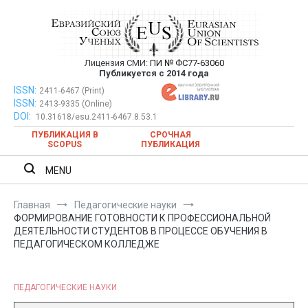
Перейти
к
содержимому
Лицензия СМИ:
ПИ № ФС77-63060
Евразийский Союз Ученых —
Публикуется с 2014 года
публикация научных статей в
ISSN:
Евразийский Союз Ученых — публикация научных статей в
2411-6467 (Print)
ISSN:
2413-9335 (Online)
ежемесячном научном журнале
ежемесячном научном журнале
DOI:
10.31618/esu.2411-6467.8.53.1
ПУБЛИКАЦИЯ В
СРОЧНАЯ
SCOPUS
ПУБЛИКАЦИЯ
MENU
Главная
Педагогические науки
ФОРМИРОВАНИЕ ГОТОВНОСТИ К ПРОФЕССИОНАЛЬНОЙ
ДЕЯТЕЛЬНОСТИ СТУДЕНТОВ В ПРОЦЕССЕ ОБУЧЕНИЯ В
ПЕДАГОГИЧЕСКОМ КОЛЛЕДЖЕ
ПЕДАГОГИЧЕСКИЕ НАУКИ