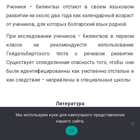
Ученики – билингвы отстают в своем языковом
развитии на около два года как календарный возраст
от учеников, для которых болгарский язык родной.
При исследовании учеников – билингвов в первом
классе не рекомендуестя изпользование
Гейдельбергского теста о речевом развитии.
Существует опледеленная опасность того, чтобы они
были идентифицированны как умственно отсталые и
как следствие – направлены в специальные школы.
Литература
Ангелов, Б., „Комуникативни аспекти на ранното
Мы используем куки для наилучшего представления
чуждоезиково обучение”,София, 2007 г.
нашего сайта.
Вълкова, С., Формиране на комуникативно – речеви
Ok
умения в началното училище, С., 1996.
Денев, Д., Мислене и език в говорното развитие на