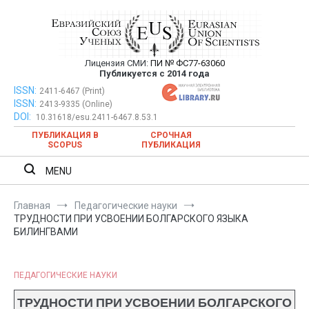
Перейти
к
содержимому
Лицензия СМИ:
ПИ № ФС77-63060
Евразийский Союз Ученых —
Публикуется с 2014 года
публикация научных статей в
ISSN:
Евразийский Союз Ученых — публикация научных статей в
2411-6467 (Print)
ISSN:
2413-9335 (Online)
ежемесячном научном журнале
ежемесячном научном журнале
DOI:
10.31618/esu.2411-6467.8.53.1
ПУБЛИКАЦИЯ В
СРОЧНАЯ
SCOPUS
ПУБЛИКАЦИЯ
MENU
Главная
Педагогические науки
ТРУДНОСТИ ПРИ УСВОЕНИИ БОЛГАРСКОГО ЯЗЫКА
БИЛИНГВАМИ
ПЕДАГОГИЧЕСКИЕ НАУКИ
ТРУДНОСТИ ПРИ УСВОЕНИИ БОЛГАРСКОГО