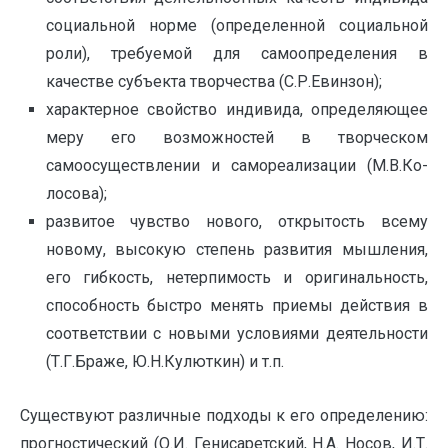
социальной норме (определенной социальной
роли), требуемой для самоопределения в
качестве субъекта творчества (С.Р.Евинзон);
характерное свойство индивида, определяющее
меру его возможностей в творческом
самоосуществлении и самореализации (М.В.Ко-
лосова);
развитое чувство нового, открытость всему
новому, высокую степень развития мышления,
его гибкость, нетерпимость и оригинальность,
способность быстро менять приемы действия в
соответствии с новыми условиями деятельности
(Т.Г.Браже, Ю.Н.Кулюткин) и т.п.
Существуют различные подходы к его определению:
прогностический (О.И. Генисаретский, Н.А. Носов, И.Т.