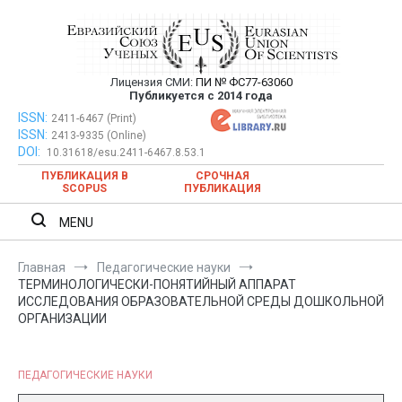
Перейти
к
содержимому
Лицензия СМИ:
ПИ № ФС77-63060
Евразийский Союз Ученых —
Публикуется с 2014 года
публикация научных статей в
ISSN:
Евразийский Союз Ученых — публикация научных статей в
2411-6467 (Print)
ISSN:
2413-9335 (Online)
ежемесячном научном журнале
ежемесячном научном журнале
DOI:
10.31618/esu.2411-6467.8.53.1
ПУБЛИКАЦИЯ В
СРОЧНАЯ
SCOPUS
ПУБЛИКАЦИЯ
MENU
Главная
Педагогические науки
ТЕРМИНОЛОГИЧЕСКИ-ПОНЯТИЙНЫЙ АППАРАТ
ИССЛЕДОВАНИЯ ОБРАЗОВАТЕЛЬНОЙ СРЕДЫ ДОШКОЛЬНОЙ
ОРГАНИЗАЦИИ
ПЕДАГОГИЧЕСКИЕ НАУКИ