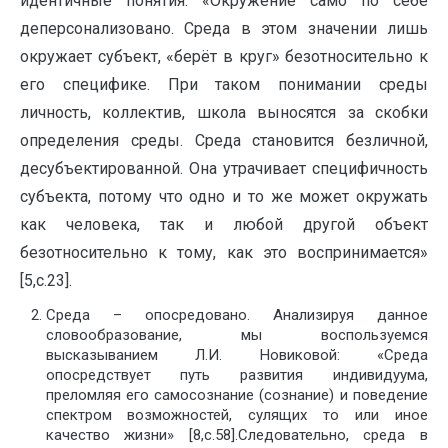
идентичные понятия. «Окружение само по себе
деперсонализовано. Среда в этом значении лишь
окружает субъект, «берёт в круг» безотносительно к
его специфике. При таком понимании среды
личность, коллектив, школа выносятся за скобки
определения среды. Среда становится безличной,
десубъектированной. Она утрачивает специфичность
субъекта, потому что одно и то же может окружать
как человека, так и любой другой объект
безотносительно к тому, как это воспринимается»
[5,с.23].
Среда – опосредовано. Анализируя данное
словообразование, мы воспользуемся
высказыванием Л.И. Новиковой: «Среда
опосредствует путь развития индивидуума,
преломляя его самосознание (сознание) и поведение
спектром возможностей, сулящих то или иное
качество жизни» [8,с.58].Следовательно, среда в