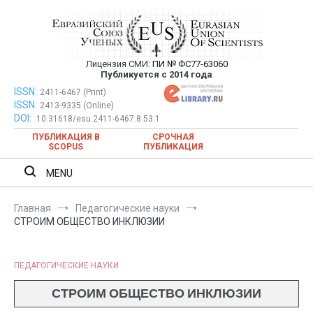
Перейти
к
содержимому
Лицензия СМИ:
ПИ № ФС77-63060
Евразийский Союз Ученых —
Публикуется с 2014 года
публикация научных статей в
ISSN:
Евразийский Союз Ученых — публикация научных статей в
2411-6467 (Print)
ISSN:
2413-9335 (Online)
ежемесячном научном журнале
ежемесячном научном журнале
DOI:
10.31618/esu.2411-6467.8.53.1
ПУБЛИКАЦИЯ В
СРОЧНАЯ
SCOPUS
ПУБЛИКАЦИЯ
MENU
Главная
Педагогические науки
СТРОИМ ОБЩЕСТВО ИНКЛЮЗИИ
ПЕДАГОГИЧЕСКИЕ НАУКИ
СТРОИМ ОБЩЕСТВО ИНКЛЮЗИИ