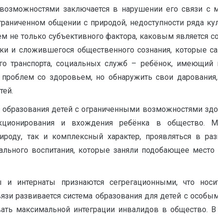
возможностями заключается в нарушении его связи с м
граниченном общении с природой, недоступности ряда кул
ем не только субъективного фактора, каковым является с
тики и сложившегося общественного сознания, которые с
го транспорта, социальных служб – ребёнок, имеющий
й проблем со здоровьем, но обнаружить свои дарования,
тей.
 образования детей с ограниченными возможностями здор
кционирования и вхождения ребёнка в общество. М
ироду, так и комплексный характер, проявляться в р
ального воспитания, которые заняли подобающее место
 и интернаты признаются сегрегационными, что носи
вязи развивается система образования для детей с особы
вовать максимальной интеграции инвалидов в общество. 