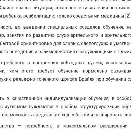
райне опасна ситуация, когда после выявления первично
 ребёнка, реабилитацию только средствами медицины [2]
бность во введении специальных разделов обучения, н
, занятия по развитию слухо-зрительного и зрительног
-бытовой ориентировке для слепых, слепоглухих и умстве
ного поведения и взаимодействия с окружающими людьми 
требность в построении «обходных путей», использов
ии, чем этого требует обучение нормально развиваю
лухих, рельефно-точечного шрифта Брайля при обучении сл
сть в качественной индивидуализации обучения, в особо
и с аутизмом нуждаются в особом структурировании обр
возможность предсказать ход событий и планировать сво
ранства — потребность в максимальном расширении 