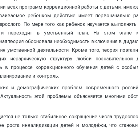
ении всех программ коррекционной работы с детьми, име
усваиваемое ребенком действие имеет первоначально р
ослого. По мере того как ребенок научается выполнять 
я и переходит в умственный план. На этом этапе 
анная теория обосновала необходимость включения в дида
я умственной деятельности. Кроме того, теория поэтап
щих иерархическую структуру любой познавательной д
ь в процессе коррекционного обучения детей с особы
планирование и контроль.
ских и демографических проблем современного россий
Актуальность этой проблемы объясняется многими обс
тся не только стабильное сокращение числа трудоспосо
не роста инвалидизации детей и молодёжи, что стано