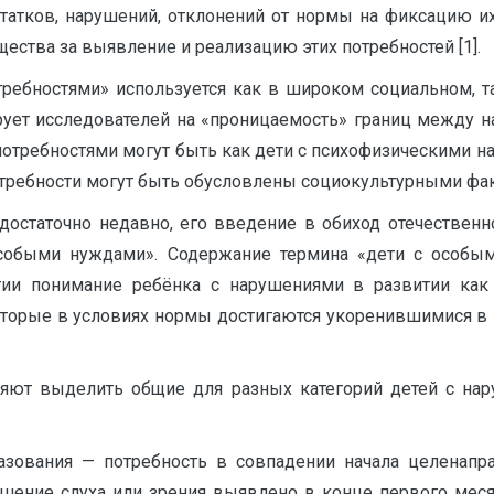
статков, нарушений, отклонений от нормы на фиксацию и
щества за выявление и реализацию этих потребностей [1].
ребностями» используется как в широком социальном, так
рует исследователей на «проницаемость» границ между 
отребностями могут быть как дети с психофизическими на
требности могут быть обусловлены социокультурными фа
 достаточно недавно, его введение в обиход отечествен
особыми нуждами». Содержание термина «дети с особым
гии понимание ребёнка с нарушениями в развитии как
которые в условиях нормы достигаются укоренившимися в
яют выделить общие для разных категорий детей с нар
азования — потребность в совпадении начала целенап
рушение слуха или зрения выявлено в конце первого меся