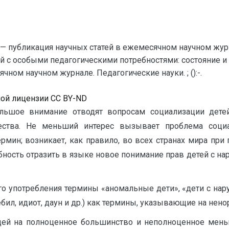
— публикация научных статей в ежемесячном научном жур
ей с особыми педагогическими потребностями: состояние 
ном научном журнале. Педагогические науки. ; ():-.
ной лицензии CC BY-ND
ьшое внимание отводят вопросам социализации детей
ества. Не меньший интерес вызывает проблема соци
рмин; возникает, как правило, во всех странах мира при
бность отразить в языке новое понимание прав детей с н
о употребления термины «аномальные дети», «дети с нару
ил, идиот, даун и др.) как термины, указывающие на нен
дей на полноценное большинство и неполноценное мень