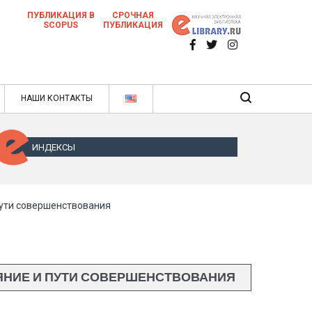
ПУБЛИКАЦИЯ В
СРОЧНАЯ
SCOPUS
ПУБЛИКАЦИЯ
 научных статей в ежемесячном научном
нале
ячном научном журнале
НАШИ КОНТАКТЫ
ИНДЕКСЫ
пути совершенствования
ЯНИЕ И ПУТИ СОВЕРШЕНСТВОВАНИЯ