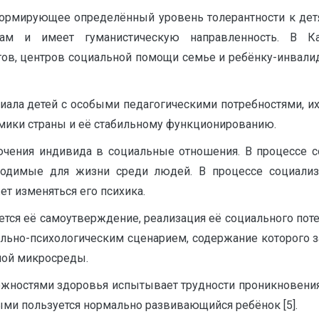
формирующее определённый уровень толерантности к дет
ам и имеет гуманистическую направленность. В Каз
ов, центров социальной помощи семье и ребёнку-инвали
иала детей с особыми педагогическими потребностями, их
мики страны и её стабильному функционированию.
лючения индивида в социальные отношения. В процессе с
бходимые для жизни среди людей. В процессе социали
т изменяться его психика.
тся её самоутверждение, реализация её социального поте
ьно-психологическим сценарием, содержание которого за
ьной микросреды.
ожностями здоровья испытывает трудности проникновения
ыми пользуется нормально развивающийся ребёнок [5].