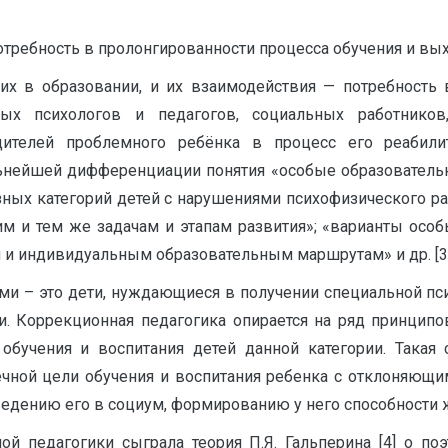
отребность в пролонгированности процесса обучения и вых
щих в образовании, и их взаимодействия — потребность
ых психологов и педагогов, социальных работников
дителей проблемного ребёнка в процесс его реабили
ьнейшей дифференциации понятия «особые образовательн
зных категорий детей с нарушениями психофизического ра
им и тем же задачам и этапам развития»; «варианты осо
 и индивидуальным образовательным маршрутам» и др. [3]
ми – это дети, нуждающиеся в получении специальной пс
и. Коррекционная педагогика опирается на ряд принципов
учения и воспитания детей данной категории. Такая 
нечной цели обучения и воспитания ребенка с отклоняющ
едению его в социум, формированию у него способности ж
й педагогики сыграла теория П.Я. Гальперина [4] о п