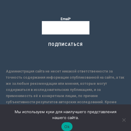
Email*
Администрация сайта не несет никакой ответственности за
точность содержания информации опубликованной на сайте, а так
же за любые рекомендации или мнения, которые могут
содержаться в исследовательских публикациях, и за
применимость её к конкретным лицам, по причине
субъективности результатов авторских исследований. Кроме
того, поскольку интернет не обеспечивает в полной мере
Мы используем куки для наилучшего представления
надежной защиты информации, Сайт не несет ответственности за
нашего сайта.
информацию, присылаемую через интернет.
Ok