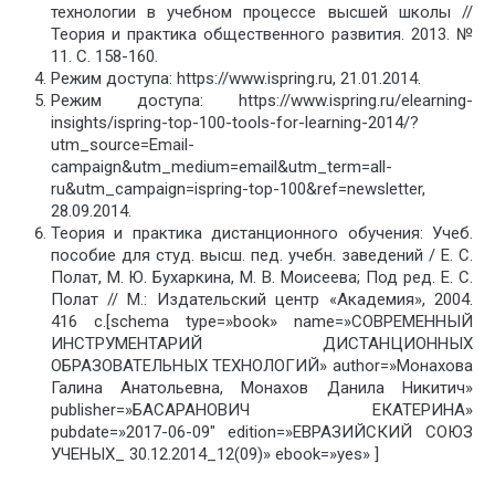
технологии в учебном процессе высшей школы //
Теория и практика общественного развития. 2013. №
11. С. 158-160.
Режим доступа: https://www.ispring.ru, 21.01.2014.
Режим доступа: https://www.ispring.ru/elearning-
insights/ispring-top-100-tools-for-learning-2014/?
utm_source=Email-
campaign&utm_medium=email&utm_term=all-
ru&utm_campaign=ispring-top-100&ref=newsletter,
28.09.2014.
Теория и практика дистанционного обучения: Учеб.
пособие для студ. высш. пед. учебн. заведений / Е. С.
Полат, М. Ю. Бухаркина, М. В. Моисеева; Под ред. Е. С.
Полат // М.: Издательский центр «Академия», 2004.
416 с.[schema type=»book» name=»СОВРЕМЕННЫЙ
ИНСТРУМЕНТАРИЙ ДИСТАНЦИОННЫХ
ОБРАЗОВАТЕЛЬНЫХ ТЕХНОЛОГИЙ» author=»Монахова
Галина Анатольевна, Монахов Данила Никитич»
publisher=»БАСАРАНОВИЧ ЕКАТЕРИНА»
pubdate=»2017-06-09″ edition=»ЕВРАЗИЙСКИЙ СОЮЗ
УЧЕНЫХ_ 30.12.2014_12(09)» ebook=»yes» ]