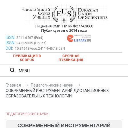
Перейти
к
содержимому
Лицензия СМИ:
ПИ № ФС77-63060
Евразийский Союз Ученых —
Публикуется с 2014 года
публикация научных статей в
ISSN:
Евразийский Союз Ученых — публикация научных статей в
2411-6467 (Print)
ISSN:
2413-9335 (Online)
ежемесячном научном журнале
ежемесячном научном журнале
DOI:
10.31618/esu.2411-6467.8.53.1
ПУБЛИКАЦИЯ В
СРОЧНАЯ
SCOPUS
ПУБЛИКАЦИЯ
MENU
Главная
Педагогические науки
СОВРЕМЕННЫЙ ИНСТРУМЕНТАРИЙ ДИСТАНЦИОННЫХ
ОБРАЗОВАТЕЛЬНЫХ ТЕХНОЛОГИЙ
ПЕДАГОГИЧЕСКИЕ НАУКИ
СОВРЕМЕННЫЙ ИНСТРУМЕНТАРИЙ