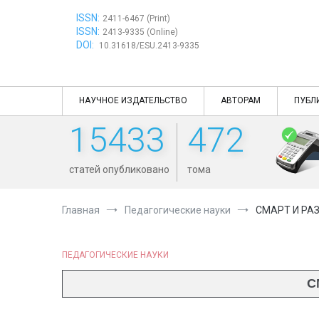
Перейти
ISSN:
к
2411-6467 (Print)
ISSN:
содержимому
2413-9335 (Online)
DOI:
10.31618/ESU.2413-9335
НАУЧНОЕ ИЗДАТЕЛЬСТВО
АВТОРАМ
ПУБЛ
15433
472
статей опубликовано
тома
Главная
Педагогические науки
СМАРТ И РА
ПЕДАГОГИЧЕСКИЕ НАУКИ
С