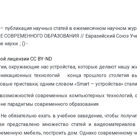
— публикация научных статей в ежемесячном научном жур
Е СОВРЕМЕННОГО ОБРАЗОВАНИЯ // Евразийский Союз Учен
уки. ; ():-.
ной лицензии CC BY-ND
гии, окружающие нас устройства, которые делают нашу жи
никационных технологий конца прошлого столетия вы
ровые приставки, одним словом «Smart — устройства» ста
м возможностей современных компьютерных технологий, 
не парадигмы современного образования.
Не обязательно ехать в учебное заведение, чтобы получи
тве представлено множество статей и видеоматериало
ременную мебель, построить дом. Однако современному че