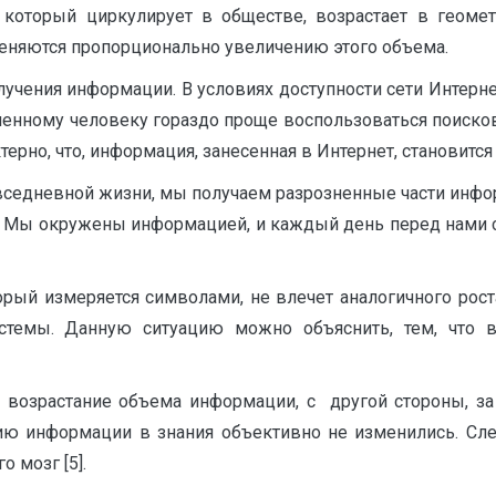
 который циркулирует в обществе, возрастает в геоме
меняются пропорционально увеличению этого объема.
лучения информации. В условиях доступности сети Интерне
менному человеку гораздо проще воспользоваться поисков
ерно, что, информация, занесенная в Интернет, становитс
вседневной жизни, мы получаем разрозненные части инфо
д. Мы окружены информацией, и каждый день перед нами 
орый измеряется символами, не влечет аналогичного рос
истемы. Данную ситуацию можно объяснить, тем, что
я возрастание объема информации, с другой стороны, за
ию информации в знания объективно не изменились. Сле
 мозг [5].