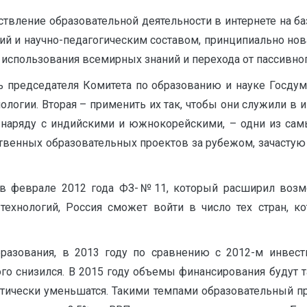
твление образовательной деятельности в интернете на баз
й и научно-педагогическим составом, принципиально нова
 использования всемирных знаний и перехода от пассивного
ь председателя Комитета по образованию и науке Госдум
огии. Вторая – применить их так, чтобы они служили в ин
, наряду с индийскими и южнокорейскими, – одни из сам
твенных образовательных проектов за рубежом, зачастую
 в феврале 2012 года ФЗ-№11, который расширил возм
технологий, Россия сможет войти в число тех стран, ко
бразования, в 2013 году по сравнению с 2012-м инвес
о снизился. В 2015 году объемы финансирования будут так
тически уменьшатся. Такими темпами образовательный п