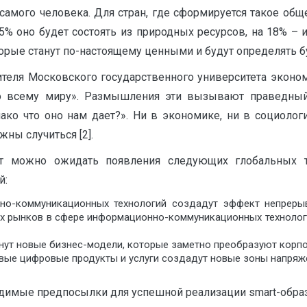
самого человека. Для стран, где сформируется такое об
 5% оно будет состоять из природных ресурсов, на 18% – 
оторые станут по-настоящему ценными и будут определять 
ителя Московского государственного университета эконом
 всему миру». Размышления эти вызывают праведный 
ако что оно нам дает?». Ни в экономике, ни в социолог
жны случиться [2].
ет можно ожидать появления следующих глобальных 
й:
но-коммуникационных технологий создадут эффект непреры
ых рынков в сфере информационно-коммуникационных технолог
ут новые бизнес-модели, которые заметно преобразуют корпо
овые цифровые продукты и услуги создадут новые зоны напряж
димые предпосылки для успешной реализации smart-образ