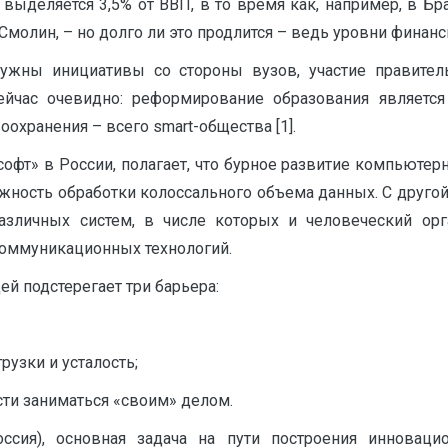
выделяется 3,5% от ВВП, в то время как, например, в Бр
Смолин, – но долго ли это продлится – ведь уровни финанс
нужны инициативы со стороны вузов, участие правител
ейчас очевидно: реформирование образования являет
оохранения – всего smart-общества [1].
фт» в России, полагает, что бурное развитие компьютер
жность обработки колоссального объема данных. С другой
различных систем, в числе которых и человеческий ор
оммуникационных технологий.
й подстерегает три барьера:
узки и усталость;
сти заниматься «своим» делом.
ссия), основная задача на пути построения инноваци