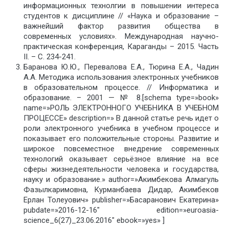
информационных технолгии в повышении интереса
студентов к дисциплине // «Наука и образование –
важнейший фактор развития общества в
современных условиях». Международная научно-
практическая конференция, Караганды – 2015. Часть
ІІ. – С. 234-241.
Баранова Ю.Ю., Перевалова Е.А., Тюрина Е.А., Чадин
А.А. Методика использования электронных учебников
в образовательном процессе. // Информатика и
образование. – 2001 — № 8.[schema type=»book»
name=»РОЛЬ ЭЛЕКТРОННОГО УЧЕБНИКА В УЧЕБНОМ
ПРОЦЕССЕ» description=» В данной статье речь идет о
роли электронного учебника в учебном процессе и
показывает его положительные стороны. Развитие и
широкое повсеместное внедрение современных
технологий оказывает серьёзное влияние на все
сферы жизнедеятельности человека и государства,
науку и образование.» author=»Акимбекова Алмагуль
Фазылкаримовна, Курманбаева Дидар, Акимбеков
Ерлан Толеуович» publisher=»Басаранович Екатерина»
pubdate=»2016-12-16″ edition=»euroasia-
science_6(27)_23.06.2016″ ebook=»yes» ]