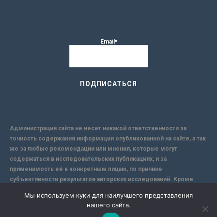
Email*
Администрация сайта не несет никакой ответственности за
точность содержания информации опубликованной на сайте, а так
же за любые рекомендации или мнения, которые могут
содержаться в исследовательских публикациях, и за
применимость её к конкретным лицам, по причине
субъективности результатов авторских исследований. Кроме
того, поскольку интернет не обеспечивает в полной мере
Мы используем куки для наилучшего представления
надежной защиты информации, Сайт не несет ответственности за
нашего сайта.
информацию, присылаемую через интернет.