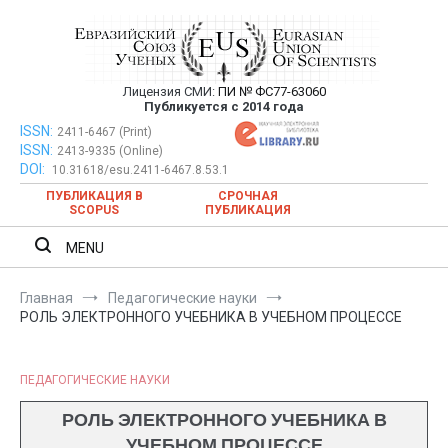
Перейти
к
содержимому
Лицензия СМИ:
ПИ № ФС77-63060
Евразийский Союз Ученых —
Публикуется с 2014 года
публикация научных статей в
ISSN:
Евразийский Союз Ученых — публикация научных статей в
2411-6467 (Print)
ISSN:
2413-9335 (Online)
ежемесячном научном журнале
ежемесячном научном журнале
DOI:
10.31618/esu.2411-6467.8.53.1
ПУБЛИКАЦИЯ В
СРОЧНАЯ
SCOPUS
ПУБЛИКАЦИЯ
MENU
Главная
Педагогические науки
РОЛЬ ЭЛЕКТРОННОГО УЧЕБНИКА В УЧЕБНОМ ПРОЦЕССЕ
ПЕДАГОГИЧЕСКИЕ НАУКИ
РОЛЬ ЭЛЕКТРОННОГО УЧЕБНИКА В
УЧЕБНОМ ПРОЦЕССЕ