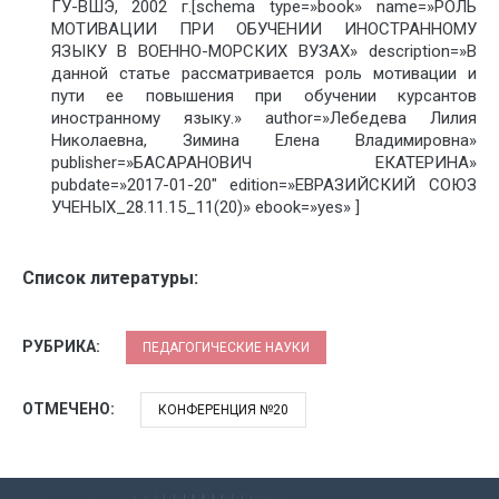
ГУ-ВШЭ, 2002 г.[schema type=»book» name=»РОЛЬ
МОТИВАЦИИ ПРИ ОБУЧЕНИИ ИНОСТРАННОМУ
ЯЗЫКУ В ВОЕННО-МОРСКИХ ВУЗАХ» description=»В
данной статье рассматривается роль мотивации и
пути ее повышения при обучении курсантов
иностранному языку.» author=»Лебедева Лилия
Николаевна, Зимина Елена Владимировна»
publisher=»БАСАРАНОВИЧ ЕКАТЕРИНА»
pubdate=»2017-01-20″ edition=»ЕВРАЗИЙСКИЙ СОЮЗ
УЧЕНЫХ_28.11.15_11(20)» ebook=»yes» ]
Список литературы:
РУБРИКА:
ПЕДАГОГИЧЕСКИЕ НАУКИ
ОТМЕЧЕНО:
КОНФЕРЕНЦИЯ №20