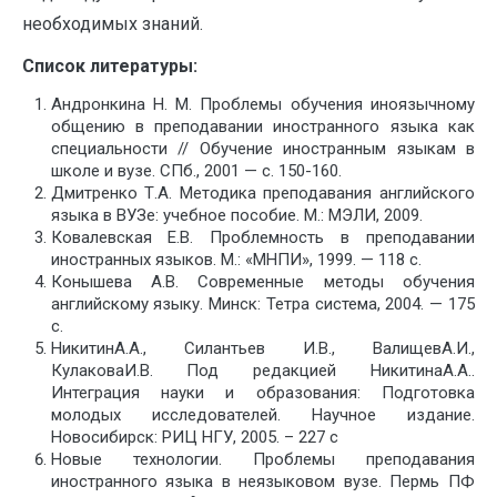
необходимых знаний.
Список литературы:
Андронкина Н. М. Проблемы обучения иноязычному
общению в преподавании иностранного языка как
специальности // Обучение иностранным языкам в
школе и вузе. СПб., 2001 — с. 150-160.
Дмитренко Т.А. Методика преподавания английского
языка в ВУЗе: учебное пособие. М.: МЭЛИ, 2009.
Ковалевская Е.В. Проблемность в преподавании
иностранных языков. М.: «МНПИ», 1999. — 118 с.
Конышева А.В. Современные методы обучения
английскому языку. Минск: Тетра система, 2004. — 175
с.
НикитинА.А., Силантьев И.В., ВалищевА.И.,
КулаковаИ.В. Под редакцией НикитинаА.А..
Интеграция науки и образования: Подготовка
молодых исследователей. Научное издание.
Новосибирск: РИЦ НГУ, 2005. – 227 с
Новые технологии. Проблемы преподавания
иностранного языка в неязыковом вузе. Пермь ПФ