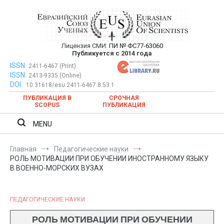
Перейти
к
содержимому
Лицензия СМИ:
ПИ № ФС77-63060
Евразийский Союз Ученых —
Публикуется с 2014 года
публикация научных статей в
ISSN:
Евразийский Союз Ученых — публикация научных статей в
2411-6467 (Print)
ISSN:
2413-9335 (Online)
ежемесячном научном журнале
ежемесячном научном журнале
DOI:
10.31618/esu.2411-6467.8.53.1
ПУБЛИКАЦИЯ В
СРОЧНАЯ
SCOPUS
ПУБЛИКАЦИЯ
MENU
Главная
Педагогические науки
РОЛЬ МОТИВАЦИИ ПРИ ОБУЧЕНИИ ИНОСТРАННОМУ ЯЗЫКУ
В ВОЕННО-МОРСКИХ ВУЗАХ
ПЕДАГОГИЧЕСКИЕ НАУКИ
РОЛЬ МОТИВАЦИИ ПРИ ОБУЧЕНИИ