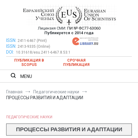
Перейти
к
содержимому
Лицензия СМИ:
ПИ № ФС77-63060
Евразийский Союз Ученых —
Публикуется с 2014 года
публикация научных статей в
ISSN:
Евразийский Союз Ученых — публикация научных статей в
2411-6467 (Print)
ISSN:
2413-9335 (Online)
ежемесячном научном журнале
ежемесячном научном журнале
DOI:
10.31618/esu.2411-6467.8.53.1
ПУБЛИКАЦИЯ В
СРОЧНАЯ
SCOPUS
ПУБЛИКАЦИЯ
MENU
Главная
Педагогические науки
ПРОЦЕССЫ РАЗВИТИЯ И АДАПТАЦИИ
ПЕДАГОГИЧЕСКИЕ НАУКИ
ПРОЦЕССЫ РАЗВИТИЯ И АДАПТАЦИИ