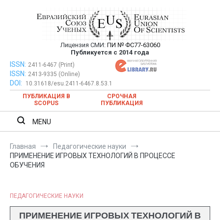
Перейти
к
содержимому
Лицензия СМИ:
ПИ № ФС77-63060
Евразийский Союз Ученых —
Публикуется с 2014 года
публикация научных статей в
ISSN:
Евразийский Союз Ученых — публикация научных статей в
2411-6467 (Print)
ISSN:
2413-9335 (Online)
ежемесячном научном журнале
ежемесячном научном журнале
DOI:
10.31618/esu.2411-6467.8.53.1
ПУБЛИКАЦИЯ В
СРОЧНАЯ
SCOPUS
ПУБЛИКАЦИЯ
MENU
Главная
Педагогические науки
ПРИМЕНЕНИЕ ИГРОВЫХ ТЕХНОЛОГИЙ В ПРОЦЕССЕ
ОБУЧЕНИЯ
ПЕДАГОГИЧЕСКИЕ НАУКИ
ПРИМЕНЕНИЕ ИГРОВЫХ ТЕХНОЛОГИЙ В