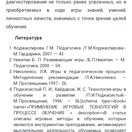
диагностирования не только ранее усвоенных, но и
приобретаемых в ходе игры знаний, умений,
личностных качеств, значимых с точки зрения целей
обучения.
Литература
Коджаспирова Г.М. Педагогика /Г.М.Коджаспирова.-
М.:Гардарики, 2007. — 43.
Никитин Б. П. Развивающие игры /Б.П.Никитин. — М.:
Педагогика, 2000. – 54.
Николенко, Л.А. Игры в педагогическом процессе.
Методические рекомендации /Л.А.Николенко. —
М.:Просвящение,1997.- 26.
Подкасистый П. И., Хайдаров, Ж. С. Технология игры в
обучении и развитии /П.И.Подкасистый.-
М.:Просвящение, 1996. — 56.[schema type=»book»
name=»ПРИМЕНЕНИЕ ИГРОВЫХ ТЕХНОЛОГИЙ В
ПРОЦЕССЕ ОБУЧЕНИЯ » description=»В статье
описаны игровые методы в обучении, которые
являются инструментом преподавания, активизируют
мыслительную деятельность обучаемых, позволяет