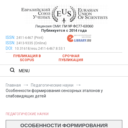
Перейти
к
содержимому
Лицензия СМИ:
ПИ № ФС77-63060
Евразийский Союз Ученых —
Публикуется с 2014 года
публикация научных статей в
ISSN:
Евразийский Союз Ученых — публикация научных статей в
2411-6467 (Print)
ISSN:
2413-9335 (Online)
ежемесячном научном журнале
ежемесячном научном журнале
DOI:
10.31618/esu.2411-6467.8.53.1
ПУБЛИКАЦИЯ В
СРОЧНАЯ
SCOPUS
ПУБЛИКАЦИЯ
MENU
Главная
Педагогические науки
Особенности формирования сенсорных эталонов у
слабовидящих детей
ПЕДАГОГИЧЕСКИЕ НАУКИ
ОСОБЕННОСТИ ФОРМИРОВАНИЯ