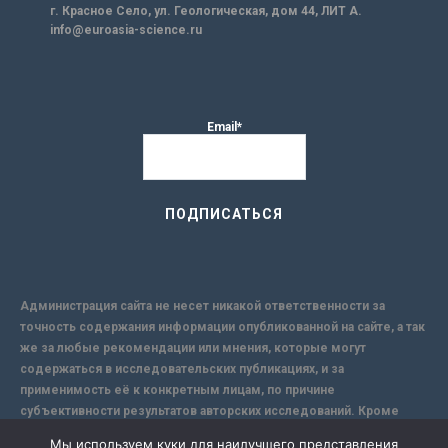
г. Красное Село, ул. Геологическая, дом 44, ЛИТ А.
info@euroasia-science.ru
Email*
Администрация сайта не несет никакой ответственности за
точность содержания информации опубликованной на сайте, а так
же за любые рекомендации или мнения, которые могут
содержаться в исследовательских публикациях, и за
применимость её к конкретным лицам, по причине
субъективности результатов авторских исследований. Кроме
того, поскольку интернет не обеспечивает в полной мере
Мы используем куки для наилучшего представления