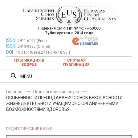
Перейти
к
содержимому
Лицензия СМИ:
ПИ № ФС77-63060
Евразийский Союз Ученых —
Публикуется с 2014 года
публикация научных статей в
ISSN:
Евразийский Союз Ученых — публикация научных статей в
2411-6467 (Print)
ISSN:
2413-9335 (Online)
ежемесячном научном журнале
ежемесячном научном журнале
DOI:
10.31618/esu.2411-6467.8.53.1
ПУБЛИКАЦИЯ В
СРОЧНАЯ
SCOPUS
ПУБЛИКАЦИЯ
MENU
Главная
Педагогические науки
ОСОБЕННОСТИ ПРЕПОДАВАНИЯ ОСНОВ БЕЗОПАСНОСТИ
ЖИЗНЕДЕЯТЕЛЬНСТИ УЧАЩИМСЯ С ОРГАНИЧЕННЫМИ
ВОЗМОЖНОСТЯМИ ЗДОРОВЬЯ
ПЕДАГОГИЧЕСКИЕ НАУКИ