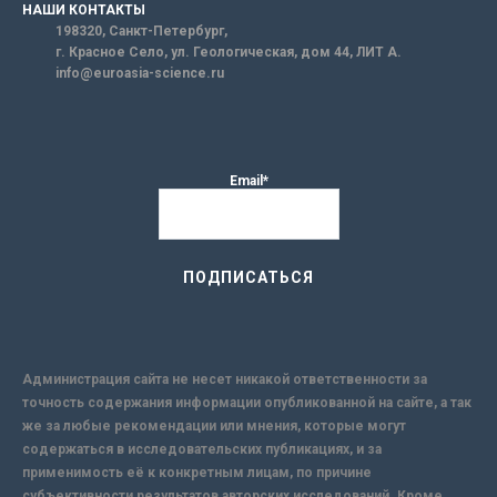
НАШИ КОНТАКТЫ
198320, Санкт-Петербург,
г. Красное Село, ул. Геологическая, дом 44, ЛИТ А.
info@euroasia-science.ru
Email*
Администрация сайта не несет никакой ответственности за
точность содержания информации опубликованной на сайте, а так
же за любые рекомендации или мнения, которые могут
содержаться в исследовательских публикациях, и за
применимость её к конкретным лицам, по причине
субъективности результатов авторских исследований. Кроме