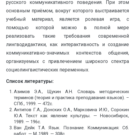
русского коммуникативного поведения. При этом
основным приёмом, вокруг которого выстраивается
учебный материал, является ролевая игра, с
помощью которой можно в полной мере
реализовать такие требования современной
лингводидактики, как интерактивность и создание
коммуникативно-значимых контекстов общения,
организуемых с привлечением широкого спектра
социолингвистических переменных.
Список литературы:
Азимов Э.А., Щукин А.Н. Словарь методических
терминов (теория и практика преподавания языков). –
СПб., 1999. — 472с.
Антипов Г.А., Донских О.А., Марковина И.Ю., Сорокин
Ю.А. Текст как явление культуры. — Новосибирск,
1989. — 196с.
Ван Дейк Т.А. Язык. Познание. Коммуникация: Сб.
работ. — М.,1989. — 308с.