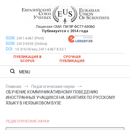
Перейти
к
содержимому
Лицензия СМИ:
ПИ № ФС77-63060
Евразийский Союз Ученых —
Публикуется с 2014 года
публикация научных статей в
ISSN:
Евразийский Союз Ученых — публикация научных статей в
2411-6467 (Print)
ISSN:
2413-9335 (Online)
ежемесячном научном журнале
ежемесячном научном журнале
DOI:
10.31618/esu.2411-6467.8.53.1
ПУБЛИКАЦИЯ В
СРОЧНАЯ
SCOPUS
ПУБЛИКАЦИЯ
MENU
Главная
Педагогические науки
ОБУЧЕНИЕ КОММУНИКАТИВНОМУ ПОВЕДЕНИЮ
ИНОСТРАННЫХ УЧАЩИХСЯ НА ЗАНЯТИЯХ ПО РУССКОМУ
ЯЗЫКУ В НЕЯЗЫКОВОМ ВУЗЕ
ПЕДАГОГИЧЕСКИЕ НАУКИ