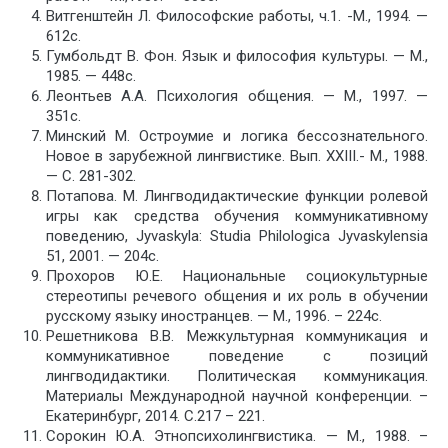
Витгенштейн Л. Философские работы, ч.1. -М., 1994. —
612с.
Гумбольдт В. Фон. Язык и философия культуры. — М.,
1985. — 448с.
Леонтьев А.А. Психология общения. — М., 1997. —
351с.
Минский М. Остроумие и логика бессознательного.
Новое в зарубежной лингвистике. Вып. XXIII.- М., 1988.
— С. 281-302.
Потапова. М. Лингводидактические функции ролевой
игры как средства обучения коммуникативному
поведению, Jyvaskyla: Studia Philologica Jyvaskylensia
51, 2001. — 204с.
Прохоров Ю.Е. Национальные социокультурные
стереотипы речевого общения и их роль в обучении
русскому языку иностранцев. — М., 1996. – 224с.
Решетникова В.В. Межкультурная коммуникация и
коммуникативное поведение с позиций
лингводидактики. Политическая коммуникация.
Материалы Международной научной конференции. –
Екатеринбург, 2014. С.217 – 221.
Сорокин Ю.А. Этнопсихолингвистика. — М., 1988. –