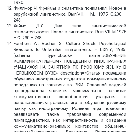
192с.
Филлмор Ч. Фреймы и семантика понимания. Новое в
зарубежной лингвистике. Вып.VII. – М., 1975. С.230 –
248.
Хаймс Д.Х. Два типа лингвистической
относительности. Новое в лингвистике. Вып VII. М.1975
– С .230 – 248.
Furnhem A., Bocher S. Culture Shock: Psychological
Reactions to Unfamiliar Environments. – L&N.Y., 1986.
[schema type=»book» name=»ОБУЧЕНИЕ
КОММУНИКАТИВНОМУ ПОВЕДЕНИЮ ИНОСТРАННЫХ
УЧАЩИХСЯ НА ЗАНЯТИЯХ ПО РУССКОМУ ЯЗЫКУ В
НЕЯЗЫКОВОМ ВУЗЕ» description=»Статья посвящена
обучению иностранных студентов коммуникативному
поведению на занятиях по РКИ. Основной задачей
преподавателя является максимальное развитие
коммуникативных способностей учащихся с
использованием ролевых игр в обучении русскому
языку как иностранному. Ролевая игра позволяет
реализовать такие требования современной
лингводидактики, как интерактивность и создание
коммуникативно-значимых контекстов общения.»