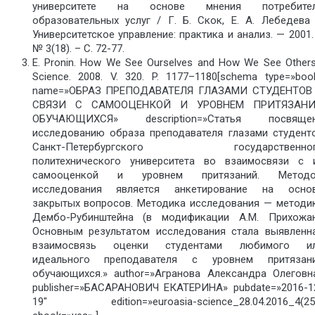
университете на основе мнения потребите
образовательных услуг / Г. Б. Скок, Е. А. Лебедева 
Университетское управление: практика и анализ. — 2001.
№ 3(18). – С. 72-77.
E. Pronin. How We See Ourselves and How We See Others
Science. 2008. V. 320. P. 1177–1180[schema type=»boo
name=»ОБРАЗ ПРЕПОДАВАТЕЛЯ ГЛАЗАМИ СТУДЕНТОВ
СВЯЗИ С САМООЦЕНКОЙ И УРОВНЕМ ПРИТЯЗАН
ОБУЧАЮЩИХСЯ» description=»Статья посвяще
исследованию образа преподавателя глазами студент
Санкт-Петербургского государственно
политехнического университета во взаимосвязи с 
самооценкой и уровнем притязаний. Метод
исследования является анкетирование на осно
закрытых вопросов. Методика исследования — методи
Дембо-Рубинштейна (в модификации A.M. Прихожан
Основным результатом исследования стала выявленн
взаимосвязь оценки студентами любимого и
идеального преподавателя с уровнем притязан
обучающихся.» author=»Агранова Александра Олеговн
publisher=»БАСАРАНОВИЧ ЕКАТЕРИНА» pubdate=»2016-1
19″ edition=»euroasia-science_28.04.2016_4(25