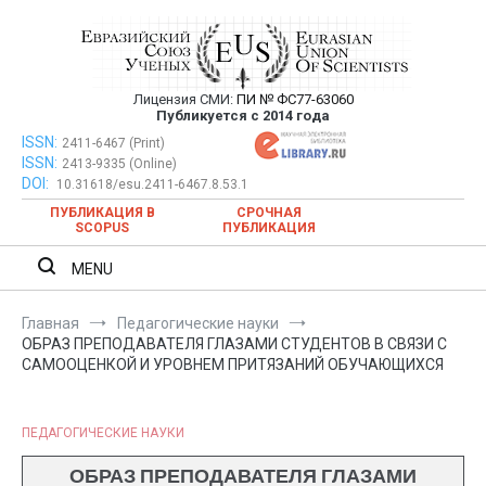
Перейти
к
содержимому
Лицензия СМИ:
ПИ № ФС77-63060
Евразийский Союз Ученых —
Публикуется с 2014 года
публикация научных статей в
ISSN:
Евразийский Союз Ученых — публикация научных статей в
2411-6467 (Print)
ISSN:
2413-9335 (Online)
ежемесячном научном журнале
ежемесячном научном журнале
DOI:
10.31618/esu.2411-6467.8.53.1
ПУБЛИКАЦИЯ В
СРОЧНАЯ
SCOPUS
ПУБЛИКАЦИЯ
MENU
Главная
Педагогические науки
ОБРАЗ ПРЕПОДАВАТЕЛЯ ГЛАЗАМИ СТУДЕНТОВ В СВЯЗИ С
САМООЦЕНКОЙ И УРОВНЕМ ПРИТЯЗАНИЙ ОБУЧАЮЩИХСЯ
ПЕДАГОГИЧЕСКИЕ НАУКИ
ОБРАЗ ПРЕПОДАВАТЕЛЯ ГЛАЗАМИ