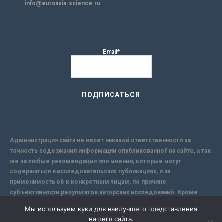
info@euroasia-science.ru
Email*
Администрация сайта не несет никакой ответственности за
точность содержания информации опубликованной на сайте, а так
же за любые рекомендации или мнения, которые могут
содержаться в исследовательских публикациях, и за
применимость её к конкретным лицам, по причине
субъективности результатов авторских исследований. Кроме
того, поскольку интернет не обеспечивает в полной мере
Мы используем куки для наилучшего представления
надежной защиты информации, Сайт не несет ответственности за
нашего сайта.