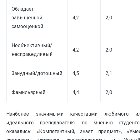
Обладает
завышенной
4,2
2,0
самооценкой
Необъективный/
4,2
2,0
несправедливый
Занудный/дотошный
4,5
2,1
Фамильярный
4,4
2,0
Наиболее значимыми качествами любимого и
идеального преподавателя, по мнению студенто
оказались: «Компетентный, знает предмет», «Уме