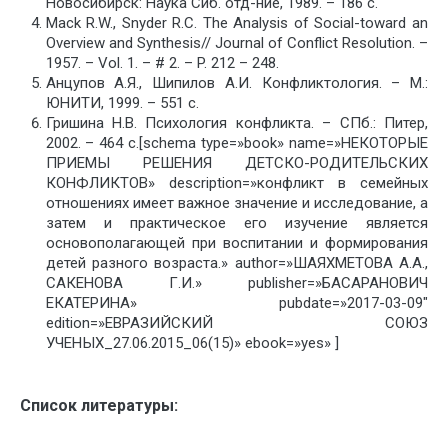
Новосибирск: Наука Сиб. отд-ние, 1989. – 186 с.
Mack R.W., Snyder R.C. The Analysis of Social-toward an
Overview and Synthesis// Journal of Conflict Resolution. –
1957. – Vol. 1. – # 2. – P. 212 – 248.
Анцупов А.Я., Шипилов А.И. Конфликтология. – М.:
ЮНИТИ, 1999. – 551 с.
Гришина Н.В. Психология конфликта. – СПб.: Питер,
2002. – 464 с.[schema type=»book» name=»НЕКОТОРЫЕ
ПРИЕМЫ РЕШЕНИЯ ДЕТСКО-РОДИТЕЛЬСКИХ
КОНФЛИКТОВ» description=»конфликт в семейных
отношениях имеет важное значение и исследование, а
затем и практическое его изучение является
основополагающей при воспитании и формирования
детей разного возраста.» author=»ШАЯХМЕТОВА А.А.,
САКЕНОВА Г.И.» publisher=»БАСАРАНОВИЧ
ЕКАТЕРИНА» pubdate=»2017-03-09″
edition=»ЕВРАЗИЙСКИЙ СОЮЗ
УЧЕНЫХ_27.06.2015_06(15)» ebook=»yes» ]
Список литературы: