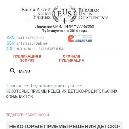
Перейти
к
содержимому
Лицензия СМИ:
ПИ № ФС77-63060
Евразийский Союз Ученых —
Публикуется с 2014 года
публикация научных статей в
ISSN:
Евразийский Союз Ученых — публикация научных статей в
2411-6467 (Print)
ISSN:
2413-9335 (Online)
ежемесячном научном журнале
ежемесячном научном журнале
DOI:
10.31618/esu.2411-6467.8.53.1
ПУБЛИКАЦИЯ В
СРОЧНАЯ
SCOPUS
ПУБЛИКАЦИЯ
MENU
Главная
Педагогические науки
НЕКОТОРЫЕ ПРИЕМЫ РЕШЕНИЯ ДЕТСКО-РОДИТЕЛЬСКИХ
КОНФЛИКТОВ
ПЕДАГОГИЧЕСКИЕ НАУКИ
НЕКОТОРЫЕ ПРИЕМЫ РЕШЕНИЯ ДЕТСКО-