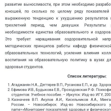
развитие выносливости, при этом необходимо разрабо
юношей, по сколько по целому ряду показателей
выраженную тенденцию к ухудшению результатов 
трехлетний период, чем девушки. Результаты 
необходимости единства образовательного и оздоров
Это требует наращивания оздоровительной напра
методических принципов работы кафедр физическо
образовательных технологий, усиления влияния кол
воспитания на образовательную политику в вузах дл
здоровья студентов.
Список литературы:
Агаджанян Н.А., Дегтярев В.П., Русанова Е.П., и др. Здоро
Ефимова И.В., Будыкова Е.В., Проходовская Р.Ф. Психо
студентов: Учебное пособие. – Иркутск: Изд-во ИГУ, 200
Казначеев В.П. Акулов А.И., Кисельников А.А., Мин
России. – Новосибирск: Изд-во Новосибирского ун-
name=»Мониторинг показателей здоровья и физического