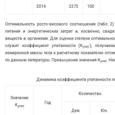
2014
2275
100
Оптимальность росто-весового соотношения (табл. 2)
питания и энергетических затрат и, косвенно, свид
веществ в организме. Для оценки степени оптимально
служит коэффициент упитанности (К
), получае
упит.
измеренной массы тела к расчетному показателю опти
по данным литературы. Превышение значения К
Ниж
упит.
Динамика коэффициента упитанности п
Количество
Значение
Год
К
упит
Дев.
Юн.