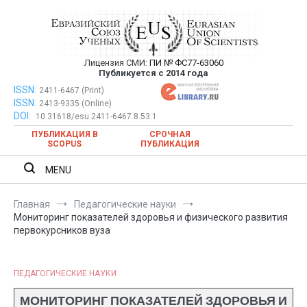
Перейти
к
содержимому
Лицензия СМИ:
ПИ № ФС77-63060
Евразийский Союз Ученых —
Публикуется с 2014 года
публикация научных статей в
ISSN:
Евразийский Союз Ученых — публикация научных статей в
2411-6467 (Print)
ISSN:
2413-9335 (Online)
ежемесячном научном журнале
ежемесячном научном журнале
DOI:
10.31618/esu.2411-6467.8.53.1
ПУБЛИКАЦИЯ В
СРОЧНАЯ
SCOPUS
ПУБЛИКАЦИЯ
MENU
Главная
Педагогические науки
Мониторинг показателей здоровья и физического развития
первокурсников вуза
ПЕДАГОГИЧЕСКИЕ НАУКИ
МОНИТОРИНГ ПОКАЗАТЕЛЕЙ ЗДОРОВЬЯ И