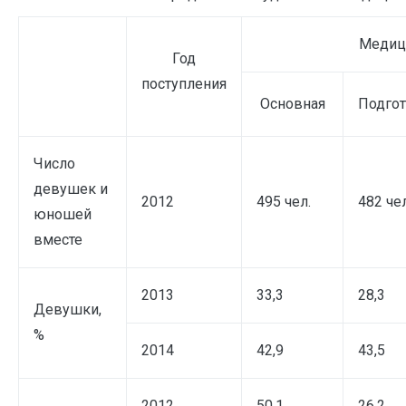
Медици
Год
поступления
Основная
Подгот
Число
девушек и
2012
495 чел.
482 чел
юношей
вместе
2013
33,3
28,3
Девушки,
%
2014
42,9
43,5
2012
50,1
26,2