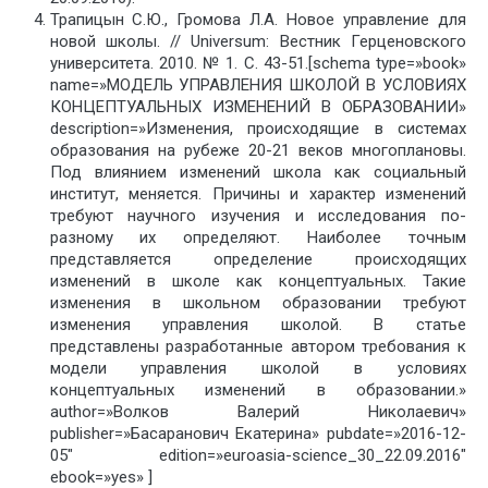
Трапицын С.Ю., Громова Л.А. Новое управление для
новой школы. // Universum: Вестник Герценовского
университета. 2010. № 1. С. 43-51.[schema type=»book»
name=»МОДЕЛЬ УПРАВЛЕНИЯ ШКОЛОЙ В УСЛОВИЯХ
КОНЦЕПТУАЛЬНЫХ ИЗМЕНЕНИЙ В ОБРАЗОВАНИИ»
description=»Изменения, происходящие в системах
образования на рубеже 20-21 веков многоплановы.
Под влиянием изменений школа как социальный
институт, меняется. Причины и характер изменений
требуют научного изучения и исследования по-
разному их определяют. Наиболее точным
представляется определение происходящих
изменений в школе как концептуальных. Такие
изменения в школьном образовании требуют
изменения управления школой. В статье
представлены разработанные автором требования к
модели управления школой в условиях
концептуальных изменений в образовании.»
author=»Волков Валерий Николаевич»
publisher=»Басаранович Екатерина» pubdate=»2016-12-
05″ edition=»euroasia-science_30_22.09.2016″
ebook=»yes» ]