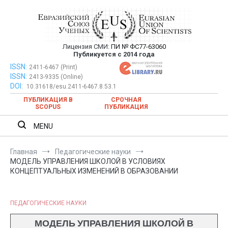
Перейти
к
содержимому
Лицензия СМИ:
ПИ № ФС77-63060
Евразийский Союз Ученых —
Публикуется с 2014 года
публикация научных статей в
ISSN:
Евразийский Союз Ученых — публикация научных статей в
2411-6467 (Print)
ISSN:
2413-9335 (Online)
ежемесячном научном журнале
ежемесячном научном журнале
DOI:
10.31618/esu.2411-6467.8.53.1
ПУБЛИКАЦИЯ В
СРОЧНАЯ
SCOPUS
ПУБЛИКАЦИЯ
MENU
Главная
Педагогические науки
МОДЕЛЬ УПРАВЛЕНИЯ ШКОЛОЙ В УСЛОВИЯХ
КОНЦЕПТУАЛЬНЫХ ИЗМЕНЕНИЙ В ОБРАЗОВАНИИ
ПЕДАГОГИЧЕСКИЕ НАУКИ
МОДЕЛЬ УПРАВЛЕНИЯ ШКОЛОЙ В