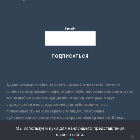
Email*
Администрация сайта не несет никакой ответственности за
точность содержания информации опубликованной на сайте, а так
же за любые рекомендации или мнения, которые могут
содержаться в исследовательских публикациях, и за
применимость её к конкретным лицам, по причине
субъективности результатов авторских исследований. Кроме
того, поскольку интернет не обеспечивает в полной мере
Мы используем куки для наилучшего представления
надежной защиты информации, Сайт не несет ответственности за
нашего сайта.
информацию, присылаемую через интернет.